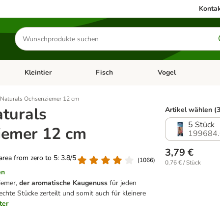
Kontak
Produkte
suchen
Kleintier
Fisch
Vogel
utter & Zubehör
Kategorie-Menü öffnen: Hundefutter & Zubehör
Kategorie-Menü öffnen: Kleintier
Kategorie-Menü öffnen
Ka
Naturals Ochsenziemer 12 cm
turals
Artikel wählen (3
5 Stück
iemer 12 cm
199684.
3,79 €
 area from zero to 5: 3.8/5
(
1066
)
0,76 € / Stück
en
iemer,
der aromatische Kaugenuss
für jeden
chte Stücke zerteilt und somit auch für kleinere
ter