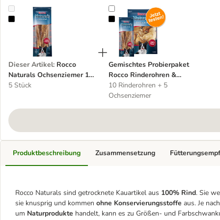
Rocco Naturals Ochsenziemer 12 cm
Gemischtes Probierpaket Rocco R
Dieser Artikel
:
Rocco
Gemischtes Probierpaket
Naturals Ochsenziemer 12
Rocco Rinderohren &
cm
5 Stück
Ochsenziemer
10 Rinderohren + 5
Ochsenziemer
Produktbeschreibung
Zusammensetzung
Fütterungsemp
Rocco Naturals sind getrocknete Kauartikel aus
100% Rind
. Sie w
sie knusprig und kommen
ohne Konservierungsstoffe
aus. Je nach
um
Naturprodukte
handelt, kann es zu Größen- und Farbschwan