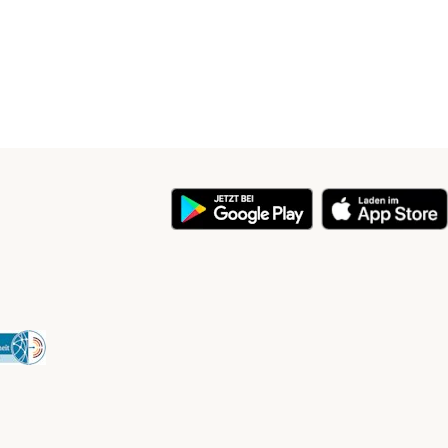
y
Security