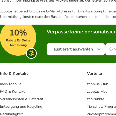
"Sonst" = Der niedrigste Preis des Artikels innerhalb der letzten 30 Tage
zooplus ist berechtigt, deine E-Mail-Adresse für Direktwerbung für eig
Übermittlungskosten nach den Basistarifen entstehen, indem du den zoo
10%
Verpasse keine personalisie
Rabatt für Deine
Anmeldung
Haustierart auswählen
Info & Kontakt
Vorteile
mein zooplus
zooplus Club
FAQ & Kontakt
zooplus Abo
Versandkosten & Lieferzeit
zooPunkte
Entsorgung und Recycling
Tierschutz Progr
Nachhaltigkeit
Züchterprogramm