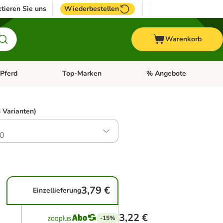
tieren Sie uns
Wiederbestellen
Warenkorb
Pferd
Top-Marken
% Angebote
: Fisch
tegorie-Menü öffnen: Vogel
Kategorie-Menü öffnen: Pferd
Kategorie-Menü öffnen: T
 Varianten)
0
3,79 €
Einzellieferung
3,22 €
-15%