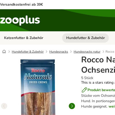
Versandkostenfrei ab 39€
Katzenfutter & Zubehör
Hundefutter & Zubehör
Kategorie-Menü öffnen: Katzenf
Hundefutter & Zubehör
Hundesnacks
Hundesnacks natur
Rocco 
Rocco Na
Ochsenz
5 Stück
This is a stars rating
Produkt bewert
Stücke vom Ochsenz
Hund. In portionsgere
Hunde geeignet.
wei