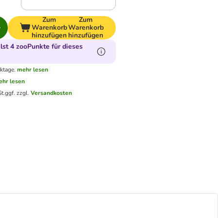
Zum
Zum
Warenkorb
Warenkorb
hinzufügen
hinzufügen
st 4 zooPunkte für dieses
ktage.
mehr lesen
hr lesen
t.
ggf. zzgl.
Versandkosten