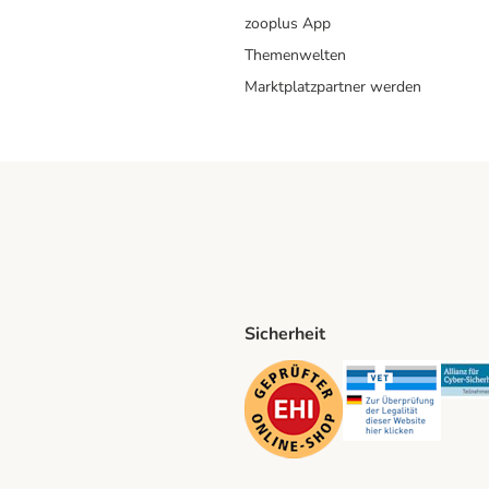
zooplus App
Themenwelten
Marktplatzpartner werden
Sicherheit
ping Method
D Shipping Method
Security
Securit