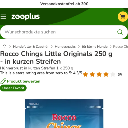
Versandkostenfrei ab 39€
Menü
Produkte
suchen
Hundefutter & Zubehör
Hundesnacks
für kleine Hunde
Rocco Chi
Rocco Chings Little Originals 250 g
- in kurzen Streifen
Hühnerbrust in kurzen Streifen 1 x 250 g
This is a stars rating area from zero to 5: 4.3/5
(
9
)
Produkt bewerten
Unser Favorit