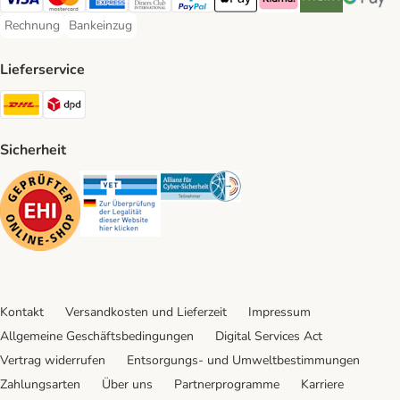
Visa Payment Method
Mastercard Payment Method
American Express Payment Method
Diners Club Payment Method
PayPal Payment Method
Apple Pay Payment Method
Klarna Payment Method
Riverty Payment 
Google P
Rechnung
Bankeinzug
Rechnung Payment Method
Bankeinzug Payment Method
Lieferservice
DHL Shipping Method
DPD Shipping Method
Sicherheit
Security
Security
Security
Kontakt
Versandkosten und Lieferzeit
Impressum
Allgemeine Geschäftsbedingungen
Digital Services Act
Vertrag widerrufen
Entsorgungs- und Umweltbestimmungen
Zahlungsarten
Über uns
Partnerprogramme
Karriere