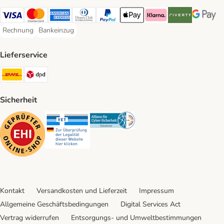
Visa Payment Method
Mastercard Payment Method
American Express Payment Method
Diners Club Payment Method
PayPal Payment Method
Apple Pay Payment Method
Klarna Payment Method
Riverty Payment 
Google P
Rechnung
Bankeinzug
Rechnung Payment Method
Bankeinzug Payment Method
Lieferservice
DHL Shipping Method
DPD Shipping Method
Sicherheit
Security
Security
Security
Kontakt
Versandkosten und Lieferzeit
Impressum
Allgemeine Geschäftsbedingungen
Digital Services Act
Vertrag widerrufen
Entsorgungs- und Umweltbestimmungen