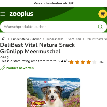
Versandkostenfrei ab 39€
Menü
Produkte
suchen
Hundefutter & Zubehör
Hundesnacks
vom Rind
DeliBest Vital 
DeliBest Vital Natura Snack
Grünlipp Meermuschel
200 g
This is a stars rating area from zero to 5: 4.4/5
(
36
)
Produkt bewerten