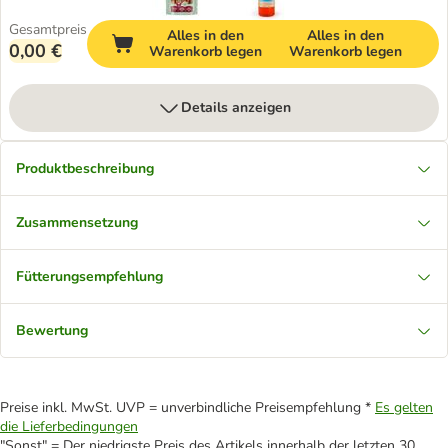
Gesamtpreis
Alles in den
Alles in den
0,00 €
Warenkorb legen
Warenkorb legen
Details anzeigen
Produktbeschreibung
Zusammensetzung
Fütterungsempfehlung
Bewertung
Preise inkl. MwSt. UVP = unverbindliche Preisempfehlung *
Es gelten
die Lieferbedingungen
"Sonst" = Der niedrigste Preis des Artikels innerhalb der letzten 30