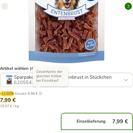
Artikel wählen (4 Varianten)
Gesamtpreis der
gleichen Artikel
Sparpaket: 2 x 200 g Entenbrust in Stückchen
bei Einzelkauf
620554.3
-11.02%
Einzeln
8,98 €
7,99 €
19,97 € / kg
7,99 €
Einzellieferung