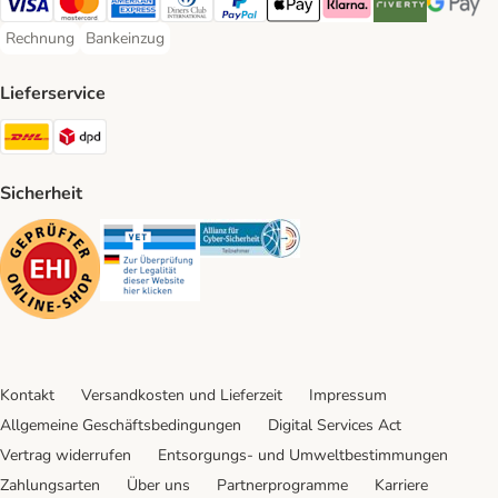
Visa Payment Method
Mastercard Payment Method
American Express Payment Method
Diners Club Payment Method
PayPal Payment Method
Apple Pay Payment Method
Klarna Payment Method
Riverty Payment 
Google P
Rechnung
Bankeinzug
Rechnung Payment Method
Bankeinzug Payment Method
Lieferservice
DHL Shipping Method
DPD Shipping Method
Sicherheit
Security
Security
Security
Kontakt
Versandkosten und Lieferzeit
Impressum
Allgemeine Geschäftsbedingungen
Digital Services Act
Vertrag widerrufen
Entsorgungs- und Umweltbestimmungen
Zahlungsarten
Über uns
Partnerprogramme
Karriere