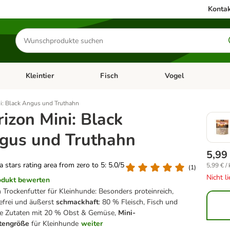
Kontak
Produkte
suchen
Kleintier
Fisch
Vogel
utter & Zubehör
Kategorie-Menü öffnen: Hundefutter & Zubehör
Kategorie-Menü öffnen: Kleintier
Kategorie-Menü öffnen
Ka
i: Black Angus und Truthahn
izon Mini: Black
gus und Truthahn
5,99
 a stars rating area from zero to 5: 5.0/5
5,99 € / 
(
1
)
Nicht l
odukt bewerten
 Trockenfutter für Kleinhunde: Besonders proteinreich,
defrei und äußerst
schmackhaft
: 80 % Fleisch, Fisch und
che Zutaten mit 20 % Obst & Gemüse,
Mini-
ttengröße
für Kleinhunde
weiter