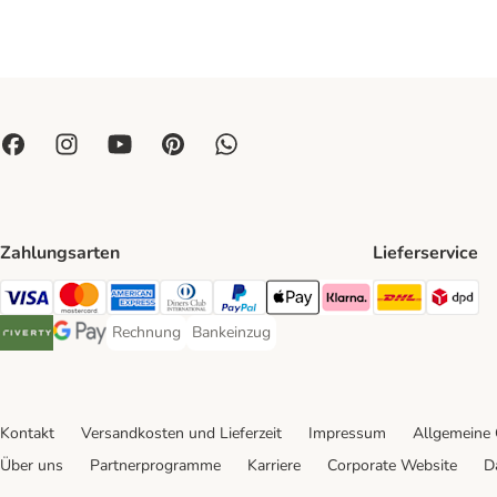
Zahlungsarten
Lieferservice
DHL Ship
DP
Visa Payment Method
Mastercard Payment Method
American Express Payment Method
Diners Club Payment Method
PayPal Payment Method
Apple Pay Payment Method
Klarna Payment Method
Rechnung
Bankeinzug
Rechnung Payment Method
Bankeinzug Payment Method
Riverty Payment Method
Google Pay Payment Method
Kontakt
Versandkosten und Lieferzeit
Impressum
Allgemeine
Über uns
Partnerprogramme
Karriere
Corporate Website
D