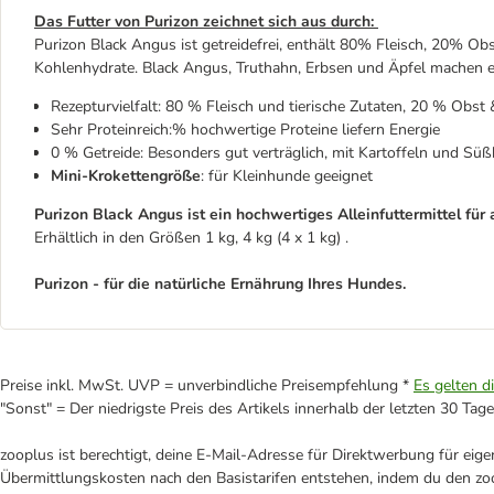
Das Futter von Purizon zeichnet sich aus durch:
Purizon Black Angus ist getreidefrei, enthält 80% Fleisch, 20% 
Kohlenhydrate. Black Angus, Truthahn, Erbsen und Äpfel machen 
Rezepturvielfalt: 80 % Fleisch und tierische Zutaten, 20 % Obs
Sehr Proteinreich:% hochwertige Proteine liefern Energie
0 % Getreide: Besonders gut verträglich, mit Kartoffeln und Süß
Mini-Krokettengröße
: für Kleinhunde geeignet
Purizon Black Angus ist ein hochwertiges Alleinfuttermittel f
Erhältlich in den Größen 1 kg, 4 kg (4 x 1 kg) .
Purizon - für die natürliche Ernährung Ihres Hundes.
Preise inkl. MwSt. UVP = unverbindliche Preisempfehlung *
Es gelten d
"Sonst" = Der niedrigste Preis des Artikels innerhalb der letzten 30 Tage
zooplus ist berechtigt, deine E-Mail-Adresse für Direktwerbung für eig
Übermittlungskosten nach den Basistarifen entstehen, indem du den zoo