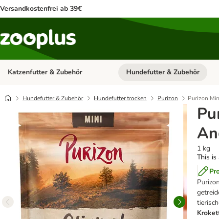
Versandkostenfrei ab 39€
Katzenfutter & Zubehör
Hundefutter & Zubehör
Kategorie-Menü öffnen: Katzenf
Hundefutter & Zubehör
Hundefutter trocken
Purizon
Purizon Min
Pur
An
1 kg
This is
Pr
Purizon
getrei
tieris
Kroke