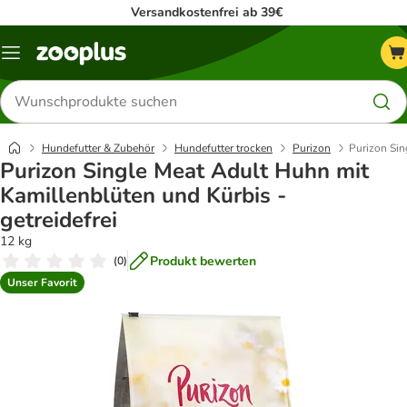
Versandkostenfrei ab 39€
Menü
Produkte
suchen
Hundefutter & Zubehör
Hundefutter trocken
Purizon
Purizon Sin
Purizon Single Meat Adult Huhn mit
Kamillenblüten und Kürbis -
getreidefrei
12 kg
Produkt bewerten
(
0
)
Unser Favorit