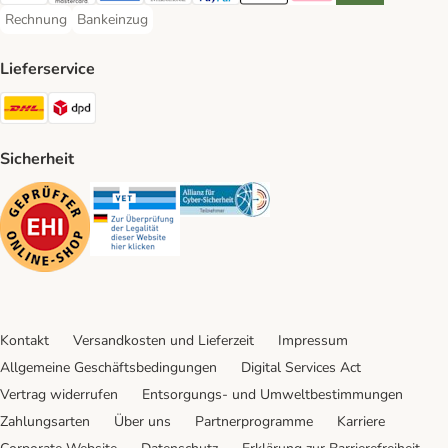
Rechnung
Bankeinzug
Rechnung Payment Method
Bankeinzug Payment Method
Lieferservice
DHL Shipping Method
DPD Shipping Method
Sicherheit
Security
Security
Security
Kontakt
Versandkosten und Lieferzeit
Impressum
Allgemeine Geschäftsbedingungen
Digital Services Act
Vertrag widerrufen
Entsorgungs- und Umweltbestimmungen
Zahlungsarten
Über uns
Partnerprogramme
Karriere