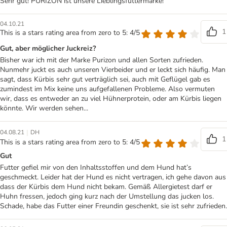
Sehr gut! PURIZON ist unsere Lieblingsfuttermarke!
04.10.21
1
This is a stars rating area from zero to 5: 4/5
Gut, aber möglicher Juckreiz?
Bisher war ich mit der Marke Purizon und allen Sorten zufrieden.
Nunmehr juckt es auch unseren Vierbeider und er leckt sich häufig. Man
sagt, dass Kürbis sehr gut verträglich sei, auch mit Geflügel gab es
zumindest im Mix keine uns aufgefallenen Probleme. Also vermuten
wir, dass es entweder an zu viel Hühnerprotein, oder am Kürbis liegen
könnte. Wir werden sehen...
|
04.08.21
DH
1
This is a stars rating area from zero to 5: 4/5
Gut
Futter gefiel mir von den Inhaltsstoffen und dem Hund hat’s
geschmeckt. Leider hat der Hund es nicht vertragen, ich gehe davon aus
dass der Kürbis dem Hund nicht bekam. Gemäß Allergietest darf er
Huhn fressen, jedoch ging kurz nach der Umstellung das jucken los.
Schade, habe das Futter einer Freundin geschenkt, sie ist sehr zufrieden.