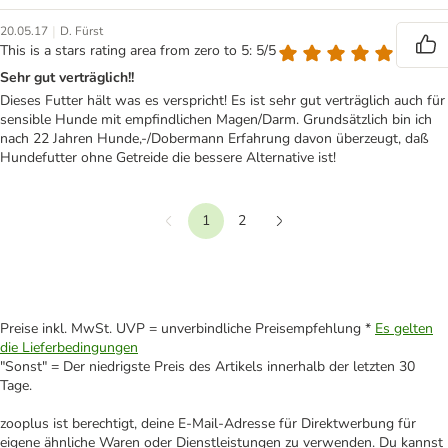
|
20.05.17
D. Fürst
This is a stars rating area from zero to 5: 5/5
Sehr gut verträglich!!
Dieses Futter hält was es verspricht! Es ist sehr gut verträglich auch für
sensible Hunde mit empfindlichen Magen/Darm. Grundsätzlich bin ich
nach 22 Jahren Hunde,-/Dobermann Erfahrung davon überzeugt, daß
Hundefutter ohne Getreide die bessere Alternative ist!
1
2
Vorherige
Weiter
Preise inkl. MwSt. UVP = unverbindliche Preisempfehlung *
Es gelten
die Lieferbedingungen
"Sonst" = Der niedrigste Preis des Artikels innerhalb der letzten 30
Tage.
zooplus ist berechtigt, deine E-Mail-Adresse für Direktwerbung für
eigene ähnliche Waren oder Dienstleistungen zu verwenden. Du kannst