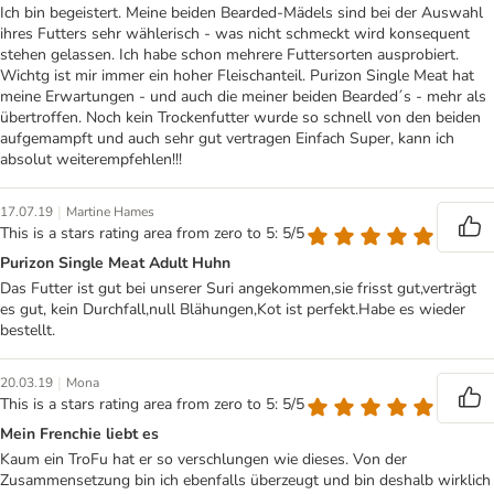
Ich bin begeistert. Meine beiden Bearded-Mädels sind bei der Auswahl
ihres Futters sehr wählerisch - was nicht schmeckt wird konsequent
stehen gelassen. Ich habe schon mehrere Futtersorten ausprobiert.
Wichtg ist mir immer ein hoher Fleischanteil. Purizon Single Meat hat
meine Erwartungen - und auch die meiner beiden Bearded´s - mehr als
übertroffen. Noch kein Trockenfutter wurde so schnell von den beiden
aufgemampft und auch sehr gut vertragen Einfach Super, kann ich
absolut weiterempfehlen!!!
|
17.07.19
Martine Hames
This is a stars rating area from zero to 5: 5/5
Purizon Single Meat Adult Huhn
Das Futter ist gut bei unserer Suri angekommen,sie frisst gut,verträgt
es gut, kein Durchfall,null Blähungen,Kot ist perfekt.Habe es wieder
bestellt.
|
20.03.19
Mona
This is a stars rating area from zero to 5: 5/5
Mein Frenchie liebt es
Kaum ein TroFu hat er so verschlungen wie dieses. Von der
Zusammensetzung bin ich ebenfalls überzeugt und bin deshalb wirklich