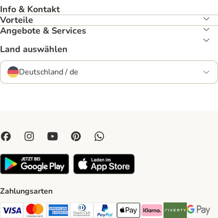
Info & Kontakt
Vorteile
Angebote & Services
Land auswählen
Deutschland / de
Zahlungsarten
Visa Payment Method
Mastercard Payment Method
American Express Payment Method
Diners Club Payment Method
PayPal Payment Method
Apple Pay Payment Method
Klarna Payment Method
Riverty Payment 
Google P