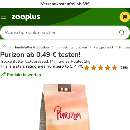
Versandkostenfrei ab 39€
Menü
Produkte
suchen
Hundefutter & Zubehör
Hundefutter trocken
Kaltgepresst
Purizon
Purizon ab 0,49 € testen!
Trockenfutter Coldpressed: Mini Swiss Poulet 1kg
This is a stars rating area from zero to 5: 4.7/5
(
158
)
Produkt bewerten