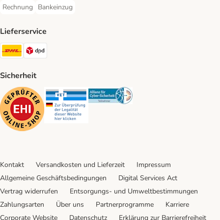
Rechnung
Bankeinzug
Rechnung Payment Method
Bankeinzug Payment Method
Lieferservice
DHL Shipping Method
DPD Shipping Method
Sicherheit
Security
Security
Security
Kontakt
Versandkosten und Lieferzeit
Impressum
Allgemeine Geschäftsbedingungen
Digital Services Act
Vertrag widerrufen
Entsorgungs- und Umweltbestimmungen
Zahlungsarten
Über uns
Partnerprogramme
Karriere
Corporate Website
Datenschutz
Erklärung zur Barrierefreiheit