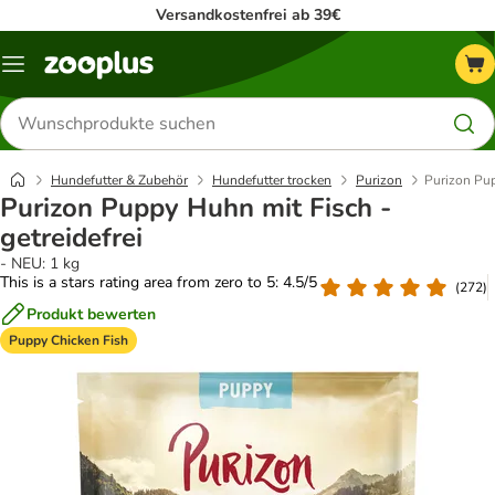
Versandkostenfrei ab 39€
Menü
Produkte
suchen
Hundefutter & Zubehör
Hundefutter trocken
Purizon
Purizon Pup
Purizon Puppy Huhn mit Fisch -
getreidefrei
- NEU: 1 kg
This is a stars rating area from zero to 5: 4.5/5
(
272
)
Produkt bewerten
Puppy Chicken Fish