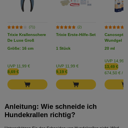
(71)
(2)
(
Trixie Krallenschere
Trixie Erste-Hilfe-Set
Canosept®
De Luxe Groß
Wundgel
Größe: 16 cm
1 Stück
20 ml
UVP 14,99 €
UVP 11,99 €
UVP 11,99 €
13,49 €
8,69 €
9,19 €
674,50 € / l
Anleitung: Wie schneide ich
Hundekrallen richtig?
Unterschätzen Sie das Schneiden von Hundekrallen nicht. Wird