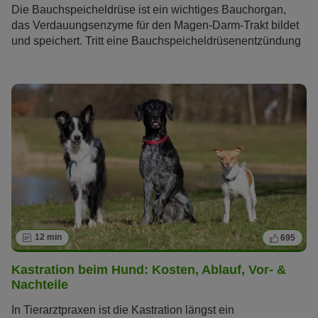
Die Bauchspeicheldrüse ist ein wichtiges Bauchorgan,
das Verdauungsenzyme für den Magen-Darm-Trakt bildet
und speichert. Tritt eine Bauchspeicheldrüsenentzündung
beim Hund (Pankreatitis) auf, kann dies weitreichende
Auswirkungen auf seine Gesundheit haben. Lesen Sie im
folgenden Artikel alles, was Sie über diese Krankheit
wissen müssen.
12 min
695
Kastration beim Hund: Kosten, Ablauf, Vor- &
Nachteile
In Tierarztpraxen ist die Kastration längst ein