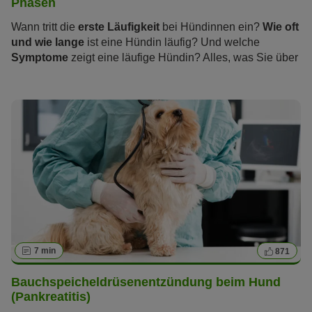
Phasen
Wann tritt die
erste Läufigkeit
bei Hündinnen ein?
Wie oft
und wie lange
ist eine Hündin läufig? Und welche
Symptome
zeigt eine läufige Hündin? Alles, was Sie über
die „heißen Tage“ wissen sollten und wie Sie und Ihre
Hündin die Zeit der Läufigkeit stressfrei überstehen,
erfahren Sie im folgenden Artikel.
7 min
871
Bauchspeicheldrüsenentzündung beim Hund
(Pankreatitis)