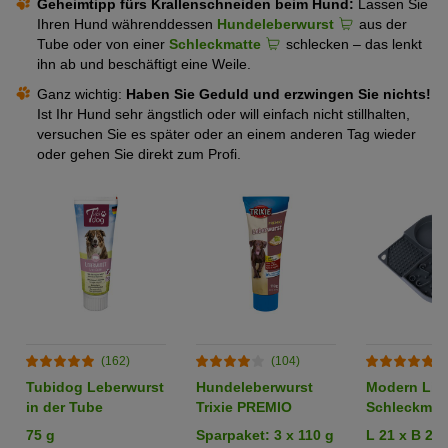
Geheimtipp fürs Krallenschneiden beim Hund:
Lassen Sie
Ihren Hund währenddessen
Hundeleberwurst
aus der
Tube oder von einer
Schleckmatte
schlecken – das lenkt
ihn ab und beschäftigt eine Weile.
Ganz wichtig:
Haben Sie Geduld und
erzwingen Sie nichts!
Ist Ihr Hund sehr ängstlich oder will einfach nicht stillhalten,
versuchen Sie es später oder an einem anderen Tag wieder
oder gehen Sie direkt zum Profi.
(162)
(104)
(
Tubidog Leberwurst
Hundeleberwurst
Modern Liv
in der Tube
Trixie PREMIO
Schleckmat
Abano
75 g
Sparpaket: 3 x 110 g
L 21 x B 21