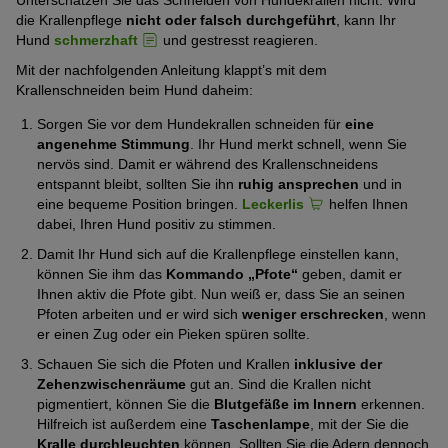
die Krallenpflege
nicht oder falsch durchgeführt
, kann Ihr
Hund
schmerzhaft
und gestresst reagieren.
Mit der nachfolgenden Anleitung klappt’s mit dem
Krallenschneiden beim Hund daheim:
Sorgen Sie vor dem Hundekrallen schneiden für
eine
angenehme Stimmung
. Ihr Hund merkt schnell, wenn Sie
nervös sind. Damit er während des Krallenschneidens
entspannt bleibt, sollten Sie ihn
ruhig ansprechen
und in
eine bequeme Position bringen.
Leckerlis
helfen Ihnen
dabei, Ihren Hund positiv zu stimmen.
Damit Ihr Hund sich auf die Krallenpflege einstellen kann,
können Sie ihm das
Kommando „Pfote“
geben, damit er
Ihnen aktiv die Pfote gibt. Nun weiß er, dass Sie an seinen
Pfoten arbeiten und er wird sich
weniger erschrecken
, wenn
er einen Zug oder ein Pieken spüren sollte.
Schauen Sie sich die Pfoten und Krallen
inklusive der
Zehenzwischenräume
gut an. Sind die Krallen nicht
pigmentiert, können Sie die
Blutgefäße im Innern
erkennen.
Hilfreich ist außerdem eine
Taschenlampe
, mit der Sie die
Kralle durchleuchten
können. Sollten Sie die Adern dennoch