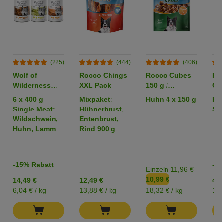
(225)
(444)
(406)
Wolf of
Rocco Chings
Rocco Cubes
Ro
Wilderness
XXL Pack
150 g /
Or
Adult -
Sparpaket %
6 x 400 g
Mixpaket:
Huhn 4 x 150 g
Hü
Mixpaket
Single Meat:
Hühnerbrust,
Str
Wildschwein,
Entenbrust,
Huhn, Lamm
Rind 900 g
-15% Rabatt
-2
Einzeln 11,96 €
10,99 €
14,49 €
12,49 €
4,2
6,04 € / kg
13,88 € / kg
18,32 € / kg
17,