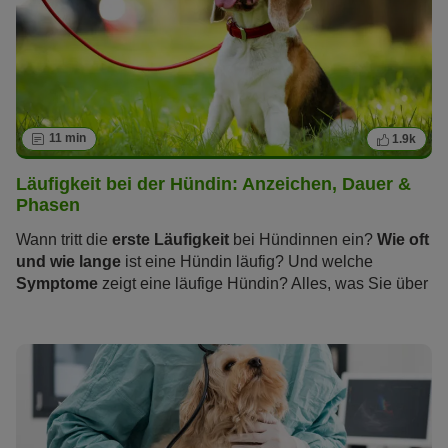
11 min
1.9k
Läufigkeit bei der Hündin: Anzeichen, Dauer &
Phasen
Wann tritt die
erste Läufigkeit
bei Hündinnen ein?
Wie oft
und wie lange
ist eine Hündin läufig? Und welche
Symptome
zeigt eine läufige Hündin? Alles, was Sie über
die „heißen Tage“ wissen sollten und wie Sie und Ihre
Hündin die Zeit der Läufigkeit stressfrei überstehen,
erfahren Sie im folgenden Artikel.