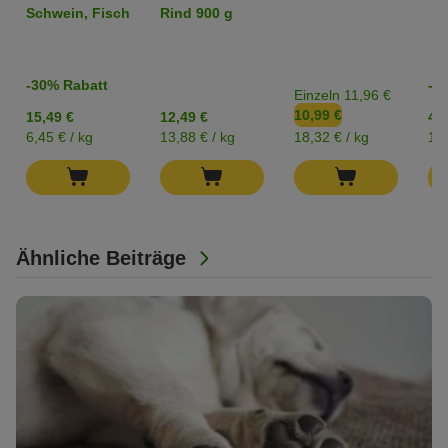
Schwein, Fisch
Rind 900 g
-30% Rabatt
-2
Einzeln 11,96 €
10,99 €
15,49 €
12,49 €
4,2
6,45 € / kg
13,88 € / kg
18,32 € / kg
17,
Ähnliche Beiträge