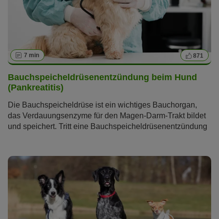
7 min
871
Bauchspeicheldrüsenentzündung beim Hund
(Pankreatitis)
Die Bauchspeicheldrüse ist ein wichtiges Bauchorgan,
das Verdauungsenzyme für den Magen-Darm-Trakt bildet
und speichert. Tritt eine Bauchspeicheldrüsenentzündung
beim Hund (Pankreatitis) auf, kann dies weitreichende
Auswirkungen auf seine Gesundheit haben. Lesen Sie im
folgenden Artikel alles, was Sie über diese Krankheit
wissen müssen.