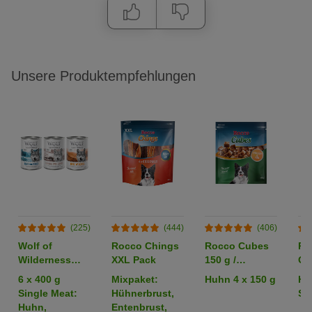
Unsere Produktempfehlungen
(225)
(444)
(406)
Wolf of
Rocco Chings
Rocco Cubes
Ro
Wilderness
XXL Pack
150 g /
Or
Adult -
Sparpaket %
6 x 400 g
Mixpaket:
Huhn 4 x 150 g
Hü
Mixpaket
Single Meat:
Hühnerbrust,
Str
Huhn,
Entenbrust,