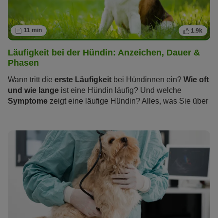
11 min
1.9k
Läufigkeit bei der Hündin: Anzeichen, Dauer &
Phasen
Wann tritt die
erste Läufigkeit
bei Hündinnen ein?
Wie oft
und wie lange
ist eine Hündin läufig? Und welche
Symptome
zeigt eine läufige Hündin? Alles, was Sie über
die „heißen Tage“ wissen sollten und wie Sie und Ihre
Hündin die Zeit der Läufigkeit stressfrei überstehen,
erfahren Sie im folgenden Artikel.