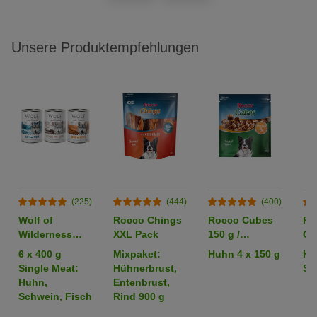
Unsere Produktempfehlungen
(225)
(444)
(400)
Wolf of
Rocco Chings
Rocco Cubes
Ro
Wilderness
XXL Pack
150 g /
Or
Adult -
Sparpaket %
6 x 400 g
Mixpaket:
Huhn 4 x 150 g
Hü
Mixpaket
Single Meat:
Hühnerbrust,
Str
Huhn,
Entenbrust,
Schwein, Fisch
Rind 900 g