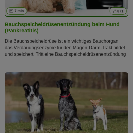
7 min
871
Bauchspeicheldrüsenentzündung beim Hund
(Pankreatitis)
Die Bauchspeicheldrüse ist ein wichtiges Bauchorgan,
das Verdauungsenzyme für den Magen-Darm-Trakt bildet
und speichert. Tritt eine Bauchspeicheldrüsenentzündung
beim Hund (Pankreatitis) auf, kann dies weitreichende
Auswirkungen auf seine Gesundheit haben. Lesen Sie im
folgenden Artikel alles, was Sie über diese Krankheit
wissen müssen.