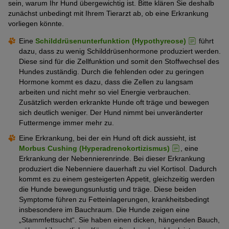
sein, warum Ihr Hund übergewichtig ist. Bitte klären Sie deshalb
zunächst unbedingt mit Ihrem Tierarzt ab, ob eine Erkrankung
vorliegen könnte.
Eine
Schilddrüsenunterfunktion (Hypothyreose)
führt
dazu, dass zu wenig Schilddrüsenhormone produziert werden.
Diese sind für die Zellfunktion und somit den Stoffwechsel des
Hundes zuständig. Durch die fehlenden oder zu geringen
Hormone kommt es dazu, dass die Zellen zu langsam
arbeiten und nicht mehr so viel Energie verbrauchen.
Zusätzlich werden erkrankte Hunde oft träge und bewegen
sich deutlich weniger. Der Hund nimmt bei unveränderter
Futtermenge immer mehr zu.
Eine Erkrankung, bei der ein Hund oft dick aussieht, ist
Morbus Cushing (Hyperadrenokortizismus)
, eine
Erkrankung der Nebennierenrinde. Bei dieser Erkrankung
produziert die Nebenniere dauerhaft zu viel Kortisol. Dadurch
kommt es zu einem gesteigerten Appetit, gleichzeitig werden
die Hunde bewegungsunlustig und träge. Diese beiden
Symptome führen zu Fetteinlagerungen, krankheitsbedingt
insbesondere im Bauchraum. Die Hunde zeigen eine
„Stammfettsucht“. Sie haben einen dicken, hängenden Bauch,