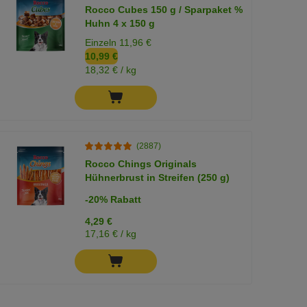
Rocco Cubes 150 g / Sparpaket %
Huhn 4 x 150 g
Einzeln 11,96 €
10,99 €
18,32 € / kg
(2887)
Rocco Chings Originals
Hühnerbrust in Streifen (250 g)
-20% Rabatt
4,29 €
17,16 € / kg