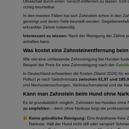
Ultraschall durch einen Tierarzt entfernen zu lassen. Ers
richtig beurteilbar.
In den meisten Fällen hat sich Zahnstein schon in den Za
gereinigt und deren Tiefe beurteilt werden. Gegebenenfal
erkrankter Zähne notwendig.
Interessant zu wissen:
Nach der Reinigung der Zähne pol
anhaften kann.
Was kostet eine Zahnsteinentfernung beim
Wie viel eine umfassende Zahnreinigung bei Hunden koste
Beispiel der Preis für eine Zahnreinigung nach der
Gebühr
In Deutschland schwanken die Kosten (Stand 2024) für ei
Politur) je nach Gebührensatz
zwischen 61,97 und 185,
und Nachuntersuchungen, Verbrauchsmaterial und die Na
Kann man Zahnstein beim Hund ohne Nark
Es ist grundsätzlich möglich, Zahnstein bei Hunden ohne Na
zu empfehlen
– denn ohne Narkose birgt die professionel
Keine gründliche Reinigung:
Eine Anästhesie-freie Z
Narkose. Hält der Hund nicht still oder verspürt Schm