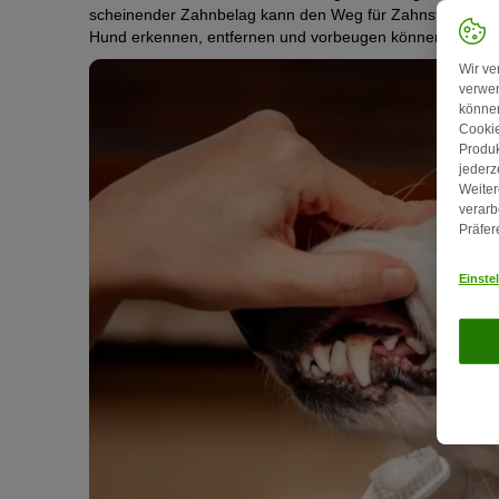
scheinender Zahnbelag kann den Weg für Zahnstein und 
Hund erkennen, entfernen und vorbeugen können, erfahren
Wir ve
verwen
können
Cookie
Produk
jederz
Weiter
verarb
Präfer
Einste