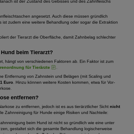
t danach ist der Zustand des Gebisses und des Zahnfleischs
hnfleischtaschen angesetzt. Auch diese müssen gründlich
ls ist zudem eine weitere Behandlung oder sogar die Extraktion
iert der Tierarzt die Oberfläche, damit Zahnbelag schlechter
 Hund beim Tierarzt?
t, hängt von verschiedenen Faktoren ab. Ein Faktor ist zum
enordnung für Tierärzte
.
ne Entfernung von Zahnstein und Belägen (mit Scaling und
91 Euro
. Hinzu können weitere Kosten kommen, etwa für Vor-
rkose.
ose entfernen?
rkose zu entfernen, jedoch ist es aus tierärztlicher Sicht
nicht
le Zahnreinigung für Hunde einige Risiken und Nachteile:
ahnreinigung beim Hund ist nicht so gründlich wie eine unter
erzen, gestaltet sich die gesamte Behandlung logischerweise