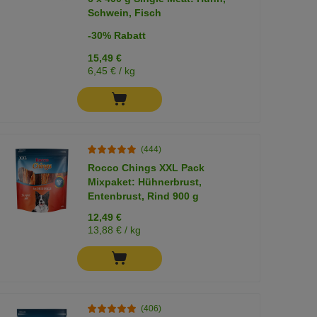
Schwein, Fisch
-30% Rabatt
15,49 €
6,45 € / kg
(444)
Rocco Chings XXL Pack
Mixpaket: Hühnerbrust,
Entenbrust, Rind 900 g
12,49 €
13,88 € / kg
(406)