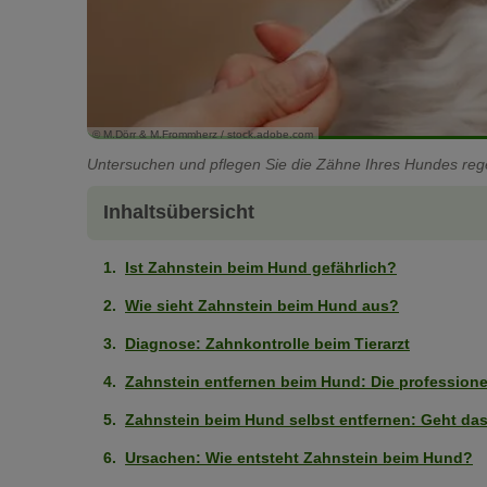
© M.Dörr & M.Frommherz / stock.adobe.com
Untersuchen und pflegen Sie die Zähne Ihres Hundes re
Inhaltsübersicht
Ist Zahnstein beim Hund gefährlich?
Wie sieht Zahnstein beim Hund aus?
Diagnose: Zahnkontrolle beim Tierarzt
Zahnstein entfernen beim Hund: Die professione
Zahnstein beim Hund selbst entfernen: Geht da
Ursachen: Wie entsteht Zahnstein beim Hund?