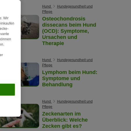
Hund
Hundegesundheit und
Pflege
Osteochondrosis
. Wir
einkaufen
dissecans beim Hund
wecke-
(OCD): Symptome,
evante
Ursachen und
 können
Therapie
en.
er
Hund
Hundegesundheit und
Pflege
Lymphom beim Hund:
Symptome und
Behandlung
Hund
Hundegesundheit und
Pflege
Zeckenarten im
Überblick: Welche
Zecken gibt es?