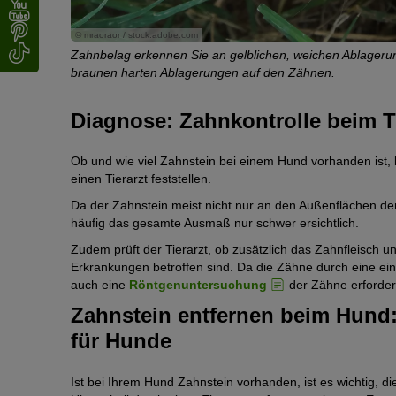
© mraoraor / stock.adobe.com
die
Zahnbelag erkennen Sie an gelblichen, weichen Ablageru
braunen harten Ablagerungen auf den Zähnen.
Diagnose: Zahnkontrolle beim Ti
Ob und wie viel Zahnstein bei einem Hund vorhanden ist,
einen Tierarzt feststellen.
Da der Zahnstein meist nicht nur an den Außenflächen der 
häufig das gesamte Ausmaß nur schwer ersichtlich.
Zudem prüft der Tierarzt, ob zusätzlich das Zahnfleisch 
Erkrankungen betroffen sind. Da die Zähne durch eine ein
auch eine
Röntgenuntersuchung
der Zähne erforderl
Zahnstein entfernen beim Hund:
für Hunde
Ist bei Ihrem Hund Zahnstein vorhanden, ist es wichtig, d