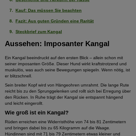
(3
von
ausgeprägt
von
5
Kauf: Das müssen Sie beachten
Intelligent
Stark
(4
5
Pfoten)
ausgeprägt
Fazit: Aus guten Gründen eine Rarität
von
Pfoten)
Geringe Tendenz zu beißen
Mittelmäßig
(4
5
Steckbrief zum Kangal
ausgeprägt
von
Pfoten)
Geringe Tendenz zum Bellen
Stark
(3
Aussehen: Imposanter Kangal
5
ausgeprägt
von
Pfoten)
Keine Tendenz wegzulaufen
Stark
(4
5
Ein Kangal beeindruckt auf den ersten Blick – allein schon mit
ausgeprägt
von
Pfoten)
seiner imposanten Größe. Dieser Hund wirkt kraftstrotzend und
Verliert wenig Haare
Stark
(4
muskulös, was auch seine Bewegungen spiegeln. Wenn nötig, ist
5
er blitzschnell.
ausgeprägt
von
Pfoten)
Als Wachhund geeignet
Sehr
(4
5
Sein breiter Kopf wird von Hängeohren umrahmt. Die lange Rute
stark
von
reicht bis zu den Sprunggelenken und rollt sich bei Erregung über
Pfoten)
Verspielt
Schwach
den Rücken. In Ruhe trägt der Kangal sie entspannt hängend
ausgeprägt
5
und leicht eingerollt.
ausgeprägt
(5
Pfoten)
Katzenfreundlich
Schwach
(2
Wie groß ist ein Kangal?
von
ausgeprägt
von
5
Rüden erreichen eine Widerristhöhe von 74 bis 81 Zentimetern
Energielevel
Mittelmäßig
(2
5
Pfoten)
und bringen dabei bis zu 65 Kilogramm auf die Waage.
ausgeprägt
von
Pfoten)
Hündinnen sind mit 71 bis 79 Zentimetern etwas kleiner und
FCI-Gruppe