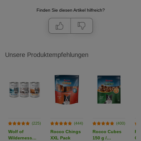
Finden Sie diesen Artikel hilfreich?
Unsere Produktempfehlungen
(225)
(444)
(400)
Wolf of
Rocco Chings
Rocco Cubes
Ro
Wilderness
XXL Pack
150 g /
Or