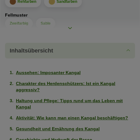
Rehfarben
Sandfarben
Fellmuster
Zweifarbig
Sable
Charakter
Inhaltsübersicht
Leicht erziehbar
Sehr
schwach
Kinderfreundlich
Schwach
ausgeprägt
Aussehen: Imposanter Kangal
ausgeprägt
(1
Wohnungshund
Sehr
(2
von
Charakter des Herdenschützers: Ist ein Kangal
schwach
aggressiv?
von
5
Eigenständig (kann alleine bleiben)
Schwach
ausgeprägt
5
Pfoten)
Haltung und Pflege: Tipps rund um das Leben mit
ausgeprägt
(1
Pfoten)
Kangal
Als erster Hund geeignet
Sehr
(2
von
Aktivität: Wie kann man einen Kangal beschäftigen?
schwach
von
5
Geringe Gewichtszunahme
Mittelmäßig
ausgeprägt
5
Pfoten)
Gesundheit und Ernährung des Kangal
ausgeprägt
(1
Pfoten)
Gesund
Stark
Geschichte und Herkunft der Rasse