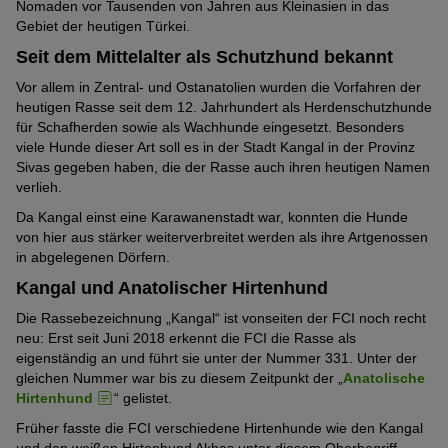
Nomaden vor Tausenden von Jahren aus Kleinasien in das
Gebiet der heutigen Türkei.
Seit dem Mittelalter als Schutzhund bekannt
Vor allem in Zentral- und Ostanatolien wurden die Vorfahren der
heutigen Rasse seit dem 12. Jahrhundert als Herdenschutzhunde
für Schafherden sowie als Wachhunde eingesetzt. Besonders
viele Hunde dieser Art soll es in der Stadt Kangal in der Provinz
Sivas gegeben haben, die der Rasse auch ihren heutigen Namen
verlieh.
Da Kangal einst eine Karawanenstadt war, konnten die Hunde
von hier aus stärker weiterverbreitet werden als ihre Artgenossen
in abgelegenen Dörfern.
Kangal und Anatolischer Hirtenhund
Die Rassebezeichnung „Kangal“ ist vonseiten der FCI noch recht
neu: Erst seit Juni 2018 erkennt die FCI die Rasse als
eigenständig an und führt sie unter der Nummer 331. Unter der
gleichen Nummer war bis zu diesem Zeitpunkt der „
Anatolische
Hirtenhund
“ gelistet.
Früher fasste die FCI verschiedene Hirtenhunde wie den Kangal
und den weißen Hirtenhund Akbaş unter diesem Oberbegriff