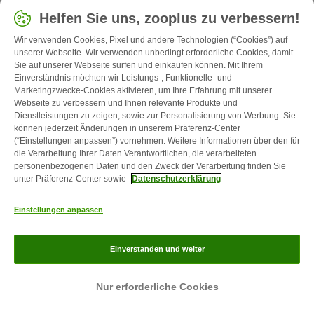
Freundlichkeit, Selbstbewusstsein und Energie. Kein
Helfen Sie uns, zooplus zu verbessern!
Wunder also, dass immer mehr Vierbeiner dieser Spitz-
Variante die Herzen zahlreicher Hundefreunde erobern.
Wir verwenden Cookies, Pixel und andere Technologien (“Cookies”) auf
Erfahren Sie im zooplus Magazin alles über den
unserer Webseite. Wir verwenden unbedingt erforderliche Cookies, damit
Sie auf unserer Webseite surfen und einkaufen können. Mit Ihrem
Pomeranian.
Einverständnis möchten wir Leistungs-, Funktionelle- und
*Preise inkl. MwSt. UVP = unverbindliche Preisempfehlung,
Marketingzwecke-Cookies aktivieren, um Ihre Erfahrung mit unserer
"Sonst" = Der niedrigste Preis des Artikels innerhalb der letzten
Webseite zu verbessern und Ihnen relevante Produkte und
Dienstleistungen zu zeigen, sowie zur Personalisierung von Werbung. Sie
30 Tage.
**Es gelten die Lieferbedingungen
können jederzeit Änderungen in unserem Präferenz-Center
(“Einstellungen anpassen”) vornehmen. Weitere Informationen über den für
die Verarbeitung Ihrer Daten Verantwortlichen, die verarbeiteten
personenbezogenen Daten und den Zweck der Verarbeitung finden Sie
unter Präferenz-Center sowie
Datenschutzerklärung
Einstellungen anpassen
Einverstanden und weiter
Nur erforderliche Cookies