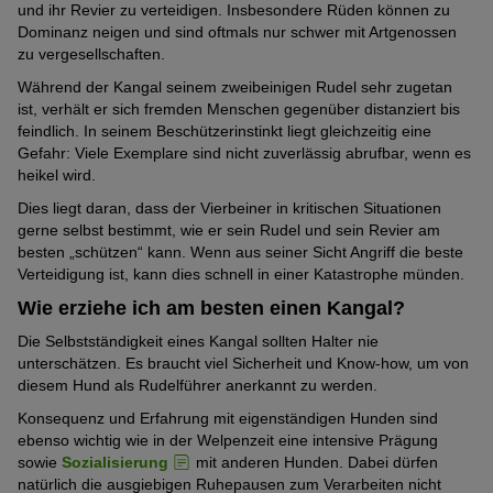
und ihr Revier zu verteidigen. Insbesondere Rüden können zu
Dominanz neigen und sind oftmals nur schwer mit Artgenossen
zu vergesellschaften.
Während der Kangal seinem zweibeinigen Rudel sehr zugetan
ist, verhält er sich fremden Menschen gegenüber distanziert bis
feindlich. In seinem Beschützerinstinkt liegt gleichzeitig eine
Gefahr: Viele Exemplare sind nicht zuverlässig abrufbar, wenn es
heikel wird.
Dies liegt daran, dass der Vierbeiner in kritischen Situationen
gerne selbst bestimmt, wie er sein Rudel und sein Revier am
besten „schützen“ kann. Wenn aus seiner Sicht Angriff die beste
Verteidigung ist, kann dies schnell in einer Katastrophe münden.
Wie erziehe ich am besten einen Kangal?
Die Selbstständigkeit eines Kangal sollten Halter nie
unterschätzen. Es braucht viel Sicherheit und Know-how, um von
diesem Hund als Rudelführer anerkannt zu werden.
Konsequenz und Erfahrung mit eigenständigen Hunden sind
ebenso wichtig wie in der Welpenzeit eine intensive Prägung
sowie
Sozialisierung
mit anderen Hunden. Dabei dürfen
natürlich die ausgiebigen Ruhepausen zum Verarbeiten nicht