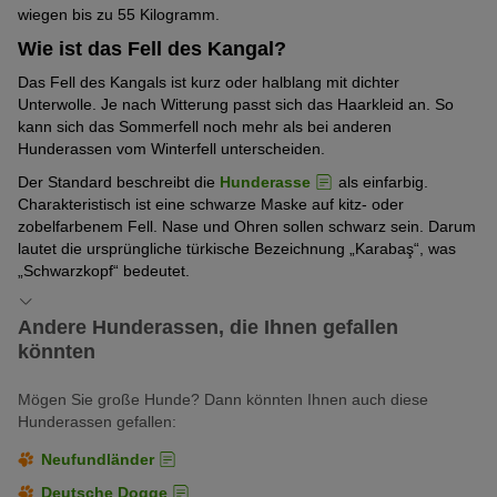
(3
wiegen bis zu 55 Kilogramm.
5
2. Pinscher und Schnauzer / Molosser / Schweizer
von
Pfoten)
Wie ist das Fell des Kangal?
Sennenhunde
5
Das Fell des Kangals ist kurz oder halblang mit dichter
Pfoten)
Unterwolle. Je nach Witterung passt sich das Haarkleid an. So
kann sich das Sommerfell noch mehr als bei anderen
Hunderassen vom Winterfell unterscheiden.
Der Standard beschreibt die
Hunderasse
als einfarbig.
Charakteristisch ist eine schwarze Maske auf kitz- oder
zobelfarbenem Fell. Nase und Ohren sollen schwarz sein. Darum
lautet die ursprüngliche türkische Bezeichnung „Karabaş“, was
„Schwarzkopf“ bedeutet.
Andere Hunderassen, die Ihnen gefallen
könnten
Mögen Sie große Hunde? Dann könnten Ihnen auch diese
Hunderassen gefallen:
Neufundländer
Deutsche Dogge