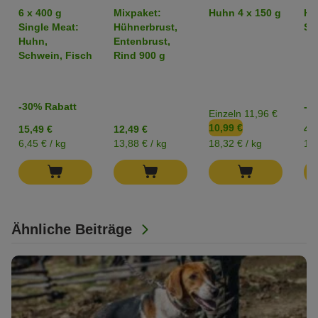
Adult -
Sparpaket %
6 x 400 g
Mixpaket:
Huhn 4 x 150 g
Hü
Mixpaket
Single Meat:
Hühnerbrust,
Str
Huhn,
Entenbrust,
Schwein, Fisch
Rind 900 g
-30% Rabatt
-2
Einzeln 11,96 €
10,99 €
15,49 €
12,49 €
4,2
6,45 € / kg
13,88 € / kg
18,32 € / kg
17,
Ähnliche Beiträge