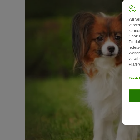
Wir ve
verwen
können
Cookie
Produk
jederz
Weiter
verarb
Präfer
Einste