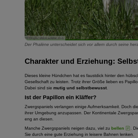
© Dogs / stock.adobe.com
Der Phalène unterscheidet sich vor allem durch seine h
Charakter und Erziehung: Selbs
Dieses kleine Hündchen hat es faustdick hinter den hübs
Gesellschaft zu leisten. Trotz ihrer Größe lieben es Papi
Dabei sind sie
mutig und selbstbewusst
.
Ist der Papillon ein Kläffer?
Zwergspaniels verlangen einige Aufmerksamkeit. Doch die
ihrer Umgebung anzupassen. Der Kontinentale Zwergspani
eng an diesen.
Manche Zwergspaniels neigen dazu, viel zu
bellen
. D
Sie durch eine gute Erziehung in leisere Bahnen lenken.