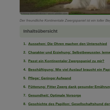
© Anna Goroshnikova / stock.adobe.com
Der freundliche Kontinentale Zwergspaniel ist ein toller Beg
Inhaltsübersicht
Aussehen: Die Ohren machen den Unterschied
Charakter und Erziehung: Selbstbewusster, lernw
Passt ein Kontinentaler Zwergspaniel zu mir?
Beschäftigung: Wie viel Auslauf braucht ein Pap
Pflege: Geringer Aufwand
Fütterung: Fitter Zwerg dank gesunder Ernähru
Gesundheit: Optimale Vorsorge
Geschichte des Papillon: Gesellschaftshund der