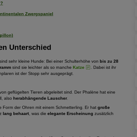
l?
ntinentalen Zwergspaniel
pillon)
en Unterschied
ind sehr kleine Hunde: Bei einer Schulterhöhe von
bis zu 28
gramm
sind sie leichter als so manche
Katze
. Dabei ist ihr
mplaren ist der Stopp sehr ausgeprägt.
on geflügelten Tieren abgeleitet sind. Der Phalène hat eine
l, also
herabhängende Lauscher
.
e Form der Ohren mit einem Schmetterling. Er hat
große
nz
lang behaart
, was die
elegante Erscheinung
zusätzlich