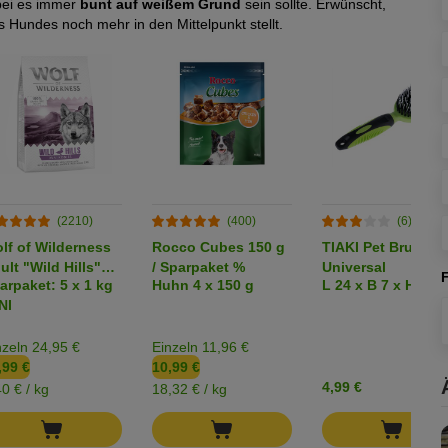
bei es immer
bunt auf weißem Grund
sein sollte. Erwünscht,
s Hundes noch mehr in den Mittelpunkt stellt.
(2210)
(400)
(6)
lf of Wilderness
Rocco Cubes 150 g
TIAKI Pet Brush
ult "Wild Hills"
/ Sparpaket %
Universal
arpaket: 5 x 1 kg
Huhn 4 x 150 g
L 24 x B 7 x H 4 c
te (Top-seller)
NI
nzeln 24,95 €
Einzeln 11,96 €
,99 €
10,99 €
4,99 €
40 € / kg
18,32 € / kg