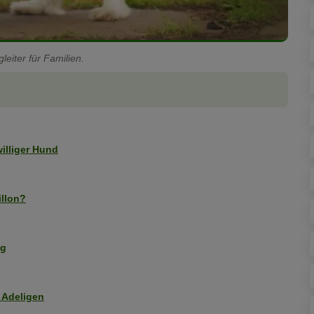
leiter für Familien.
illiger Hund
illon?
ng
 Adeligen