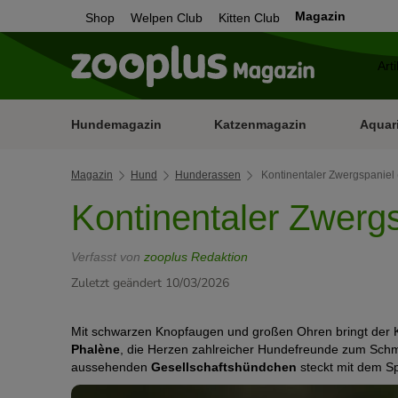
Magazin
Shop
Welpen Club
Kitten Club
Hundemagazin
Katzenmagazin
Aquar
Magazin
Hund
Hunderassen
Kontinentaler Zwergspaniel 
Kontinentaler Zwergs
Verfasst von
zooplus Redaktion
Zuletzt geändert 10/03/2026
Mit schwarzen Knopfaugen und großen Ohren bringt der K
Phalène
, die Herzen zahlreicher Hundefreunde zum Schm
aussehenden
Gesellschaftshündchen
steckt mit dem Sp