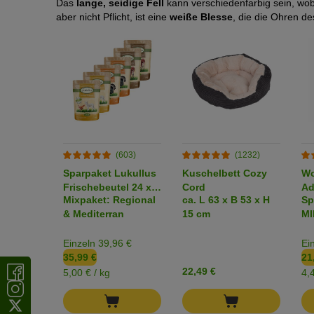
Das
lange, seidige Fell
kann verschiedenfarbig sein, wo
aber nicht Pflicht, ist eine
weiße Blesse
, die die Ohren de
(603)
(1232)
Sparpaket Lukullus
Kuschelbett Cozy
Wo
Frischebeutel 24 x
Cord
Ad
Mixpaket: Regional
ca. L 63 x B 53 x H
Sp
300 g
En
& Mediterran
15 cm
MI
Einzeln 39,96 €
Ei
35,99 €
21
22,49 €
5,00 € / kg
4,