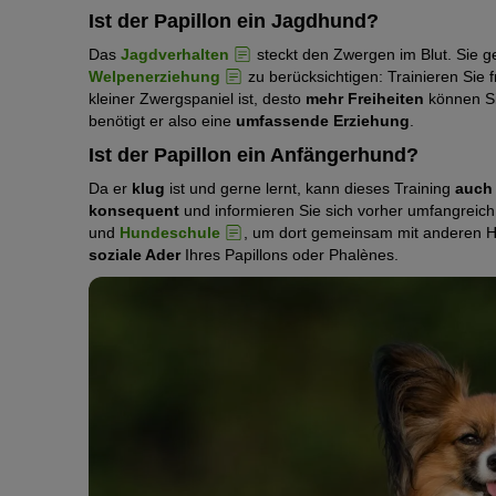
Ist der Papillon ein Jagdhund?
Das
Jagdverhalten
steckt den Zwergen im Blut. Sie g
Welpenerziehung
zu berücksichtigen: Trainieren Sie 
kleiner Zwergspaniel ist, desto
mehr Freiheiten
können Si
benötigt er also eine
umfassende Erziehung
.
Ist der Papillon ein Anfängerhund?
Da er
klug
ist und gerne lernt, kann dieses Training
auch
konsequent
und informieren Sie sich vorher umfangreic
und
Hundeschule
, um dort gemeinsam mit anderen Hu
soziale Ader
Ihres Papillons oder Phalènes.