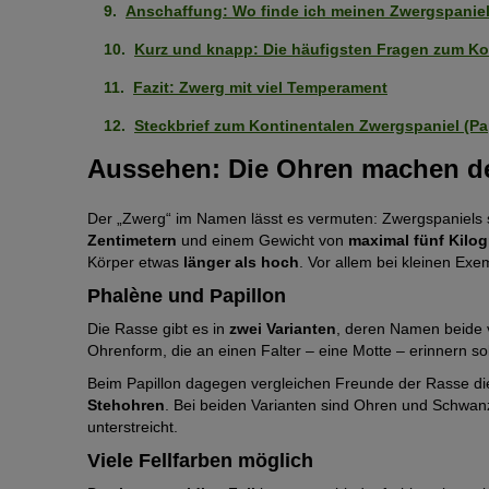
Anschaffung: Wo finde ich meinen Zwergspanie
Kurz und knapp: Die häufigsten Fragen zum Ko
Fazit: Zwerg mit viel Temperament
Steckbrief zum Kontinentalen Zwergspaniel (Pa
Aussehen: Die Ohren machen d
Der „Zwerg“ im Namen lässt es vermuten: Zwergspaniels s
Zentimetern
und einem Gewicht von
maximal fünf Kilo
Körper etwas
länger als hoch
. Vor allem bei kleinen Exe
Phalène und Papillon
Die Rasse gibt es in
zwei Varianten
, deren Namen beide v
Ohrenform, die an einen Falter – eine Motte – erinnern sol
Beim Papillon dagegen vergleichen Freunde der Rasse di
Stehohren
. Bei beiden Varianten sind Ohren und Schwa
unterstreicht.
Viele Fellfarben möglich