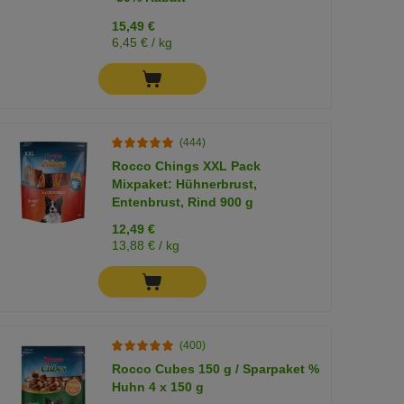
15,49 €
6,45 € / kg
(444)
Rocco Chings XXL Pack
Mixpaket: Hühnerbrust,
Entenbrust, Rind 900 g
12,49 €
13,88 € / kg
(400)
Rocco Cubes 150 g / Sparpaket %
Huhn 4 x 150 g