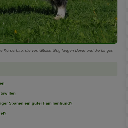
te Körperbau, die verhältnismäßig langen Beine und die langen
ren
tswillen
nger Spaniel ein guter Familienhund?
iel?