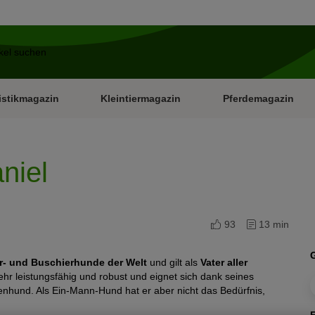
istikmagazin
Kleintiermagazin
Pferdemagazin
niel
93
13 min
er- und Buschierhunde der Welt
und gilt als
Vater aller
ehr leistungsfähig und robust und eignet sich dank seines
enhund. Als Ein-Mann-Hund hat er aber nicht das Bedürfnis,