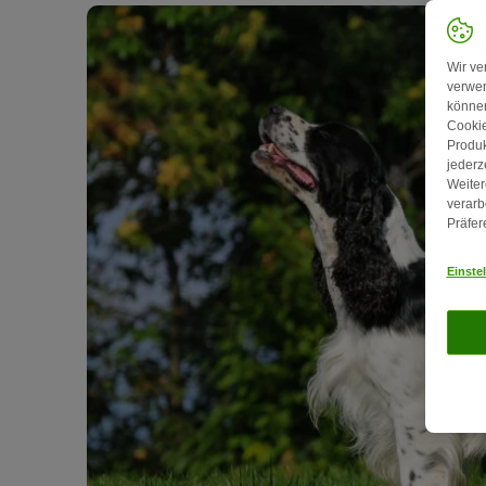
Wir ve
verwen
können
Cookie
Produk
jederz
Weiter
verarb
Präfer
Einste