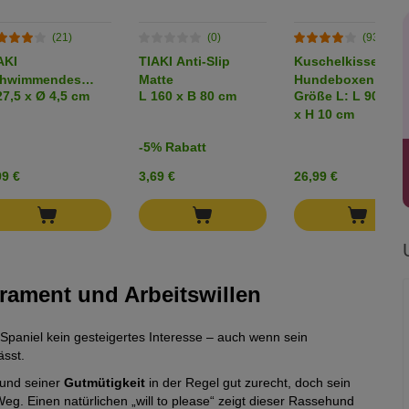
(21)
(0)
(935)
AKI
TIAKI Anti-Slip
Kuschelkissen für
hwimmendes
Matte
Hundeboxen
27,5 x Ø 4,5 cm
L 160 x B 80 cm
Größe L: L 90 x B 
portierspielzeug
x H 10 cm
t Tau
-5% Rabatt
99 €
3,69 €
26,99 €
erament und Arbeitswillen
 Spaniel kein gesteigertes Interesse – auch wenn sein
sst.
und seiner
Gutmütigkeit
in der Regel gut zurecht, doch sein
g. Einen natürlichen „will to please“ zeigt dieser Rassehund