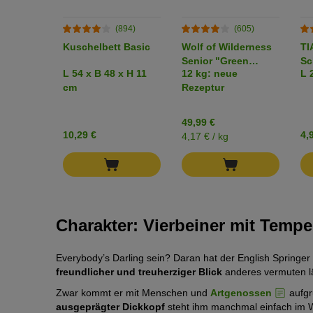
(894)
(605)
Kuschelbett Basic
Wolf of Wilderness
TI
Senior "Green
Sc
L 54 x B 48 x H 11
12 kg: neue
L 
Fields" Lamm -
Ap
cm
Rezeptur
getreidefrei
mi
49,99 €
10,29 €
4,
4,17 € / kg
Charakter: Vierbeiner mit Temp
Everybody’s Darling sein? Daran hat der English Springer
freundlicher und treuherziger Blick
anderes vermuten lä
Zwar kommt er mit Menschen und
Artgenossen
aufgr
ausgeprägter Dickkopf
steht ihm manchmal einfach im We