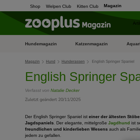
Magazin
Shop
Welpen Club
Kitten Club
Hundemagazin
Katzenmagazin
Aquar
Magazin
Hund
Hunderassen
English Springer Spaniel
English Springer Spa
Verfasst von
Natalie Decker
Zuletzt geändert 20/11/2025
Der English Springer Spaniel ist
einer der ältesten Stöb
Jagdspaniels
. Der elegante, mittelgroße
Jagdhund
ist s
freundlichen und kinderlieben Wesens
auch als Famili
jedem zu gefallen.