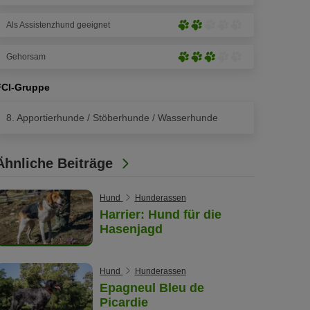
Pfoten)
von
stark
5
Als Assistenzhund geeignet
ausgeprägt
Schwach
Pfoten)
(5
ausgeprägt
von
Gehorsam
(2
Mittelmäßig
5
von
ausgeprägt
Pfoten)
5
FCI-Gruppe
(3
Pfoten)
von
8. Apportierhunde / Stöberhunde / Wasserhunde
5
Pfoten)
Ähnliche Beiträge
Hund
Hunderassen
Harrier: Hund für die
Hasenjagd
Hund
Hunderassen
Epagneul Bleu de
Picardie