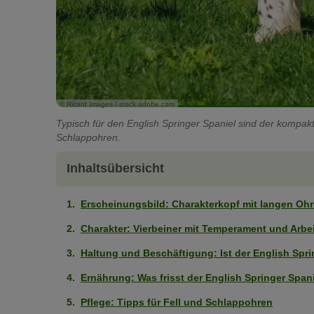
© Ricant Images / stock.adobe.com
Typisch für den English Springer Spaniel sind der kompak
Schlappohren.
Inhaltsübersicht
Erscheinungsbild: Charakterkopf mit langen Oh
Charakter: Vierbeiner mit Temperament und Arbei
Haltung und Beschäftigung: Ist der English Spri
Ernährung: Was frisst der English Springer Span
Pflege: Tipps für Fell und Schlappohren