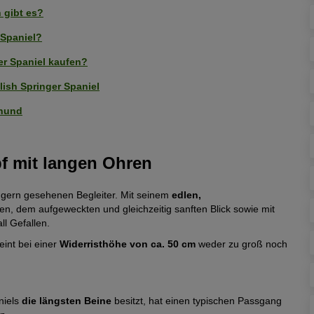
 gibt es?
 Spaniel?
er Spaniel kaufen?
ish Springer Spaniel
nhund
f mit langen Ohren
 gern gesehenen Begleiter. Mit seinem
edlen,
en, dem aufgeweckten und gleichzeitig sanften Blick sowie mit
ll Gefallen.
int bei einer
Widerristhöhe von ca. 50 cm
weder zu groß noch
niels
die längsten Beine
besitzt, hat einen typischen Passgang