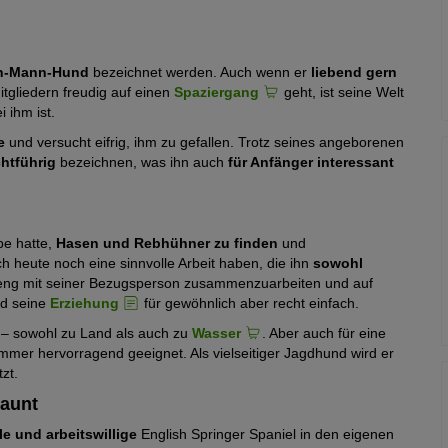
in-Mann-Hund
bezeichnet werden. Auch wenn er
liebend gern
tgliedern freudig auf einen
Spaziergang
geht, ist seine Welt
 ihm ist.
e
und versucht eifrig, ihm zu gefallen. Trotz seines angeborenen
chtführig
bezeichnen, was ihn auch
für Anfänger interessant
be hatte,
Hasen und Rebhühner zu finden
und
 heute noch eine sinnvolle Arbeit haben, die ihn
sowohl
, eng mit seiner Bezugsperson zusammenzuarbeiten und auf
d seine
Erziehung
für gewöhnlich aber recht einfach.
– sowohl zu Land als auch zu
Wasser
. Aber auch für eine
mmer hervorragend geeignet. Als vielseitiger Jagdhund wird er
zt.
launt
e und arbeitswillige
English Springer Spaniel in den eigenen