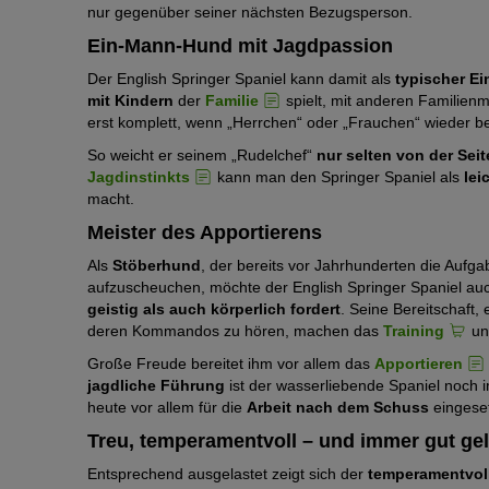
nur gegenüber seiner nächsten Bezugsperson.
Ein-Mann-Hund mit Jagdpassion
Der English Springer Spaniel kann damit als
typischer E
mit Kindern
der
Familie
spielt, mit anderen Familienmi
erst komplett, wenn „Herrchen“ oder „Frauchen“ wieder bei
So weicht er seinem „Rudelchef“
nur selten von der Seit
Jagdinstinkts
kann man den Springer Spaniel als
lei
macht.
Meister des Apportierens
Als
Stöberhund
, der bereits vor Jahrhunderten die Aufga
aufzuscheuchen, möchte der English Springer Spaniel auch
geistig als auch körperlich fordert
. Seine Bereitschaft
deren Kommandos zu hören, machen das
Training
un
Große Freude bereitet ihm vor allem das
Apportieren
jagdliche Führung
ist der wasserliebende Spaniel noch i
heute vor allem für die
Arbeit nach dem Schuss
eingeset
Treu, temperamentvoll – und immer gut ge
Entsprechend ausgelastet zeigt sich der
temperamentvoll