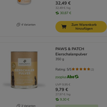
32,49 €
32,49 € / kg
30,87 €
Zum Warenkorb
4 Varianten
hinzufügen
PAWS & PATCH
Eierschalenpulver
350 g
Rating: 5/5
(
2
)
UVP
9,95 €
9,79 €
27,97 € / kg
9,30 €
3 Varianten