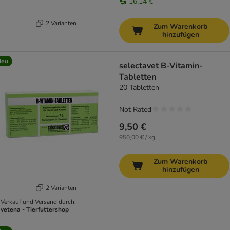
16,14 €
2 Varianten
Zum Warenkorb
hinzufügen
Neu
selectavet B-Vitamin-
Tabletten
20 Tabletten
Not Rated
9,50 €
950,00 € / kg
Zum Warenkorb
hinzufügen
2 Varianten
Verkauf und Versand durch:
vetena - Tierfuttershop