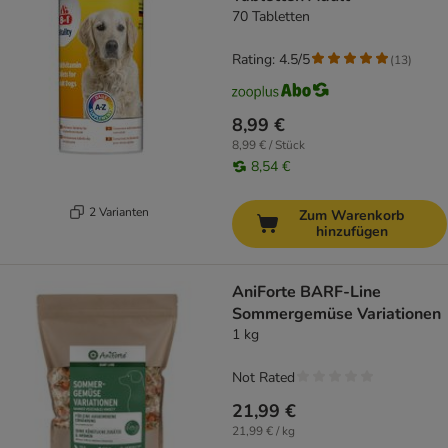
70 Tabletten
Rating: 4.5/5
(
13
)
8,99 €
8,99 € / Stück
8,54 €
2 Varianten
Zum Warenkorb
hinzufügen
AniForte BARF-Line
Sommergemüse Variationen
1 kg
Not Rated
21,99 €
21,99 € / kg