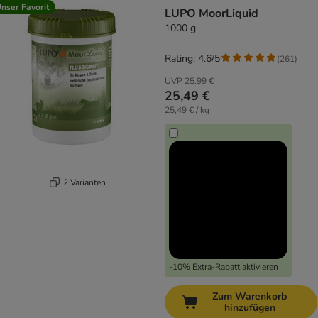
product items have been changed
nser Favorit
LUPO MoorLiquid
1000 g
Rating: 4.6/5
(
261
)
UVP
25,99 €
25,49 €
25,49 € / kg
2 Varianten
-10% Extra-Rabatt aktivieren
Zum Warenkorb
hinzufügen