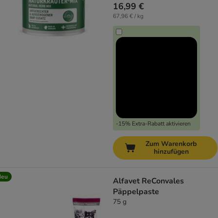
16,99 €
67,96 € / kg
-15% Extra-Rabatt aktivieren
Zum Warenkorb
hinzufügen
Neu
Alfavet ReConvales
Päppelpaste
75 g