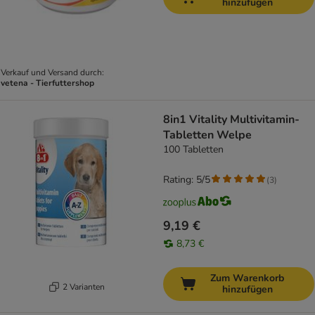
hinzufügen
Verkauf und Versand durch:
vetena - Tierfuttershop
8in1 Vitality Multivitamin-
Tabletten Welpe
100 Tabletten
Rating: 5/5
(
3
)
9,19 €
8,73 €
Zum Warenkorb
2 Varianten
hinzufügen