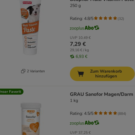
250 g
Rating: 4.8/5
(
32
)
UVP
10,49 €
7,29 €
29,16 € / kg
6,93 €
Zum Warenkorb
2 Varianten
hinzufügen
nser Favorit
GRAU Sanofor Magen/Darm
1 kg
Rating: 4.5/5
(
884
)
UVP
37,25 €