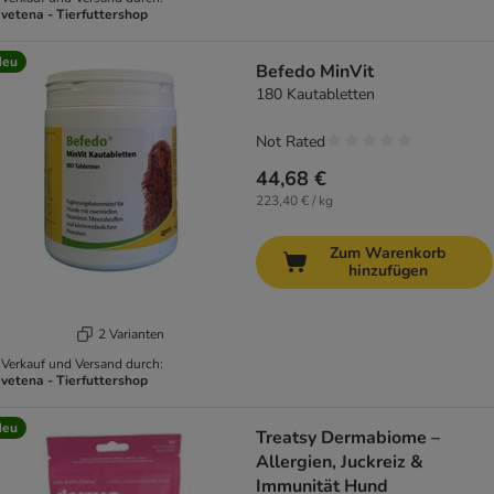
vetena - Tierfuttershop
Neu
Befedo MinVit
180 Kautabletten
Not Rated
44,68 €
223,40 € / kg
Zum Warenkorb
hinzufügen
2 Varianten
Verkauf und Versand durch:
vetena - Tierfuttershop
Neu
Treatsy Dermabiome –
Allergien, Juckreiz &
Immunität Hund