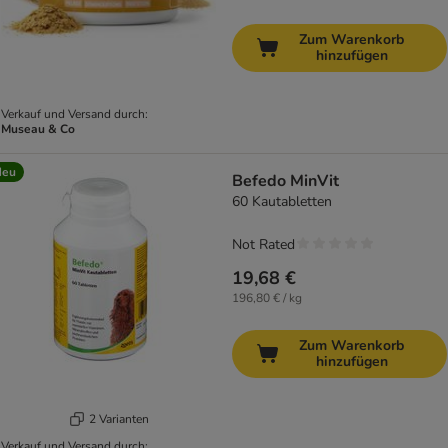
Zum Warenkorb
hinzufügen
Verkauf und Versand durch:
Museau & Co
Neu
Befedo MinVit
60 Kautabletten
Not Rated
19,68 €
196,80 € / kg
Zum Warenkorb
hinzufügen
2 Varianten
Verkauf und Versand durch: