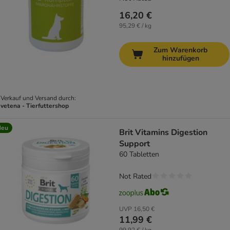
16,20 €
95,29 € / kg
Zum Warenkorb
hinzufügen
Verkauf und Versand durch:
vetena - Tierfuttershop
Neu
Brit Vitamins Digestion
Support
60 Tabletten
Not Rated
UVP
16,50 €
11,99 €