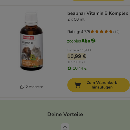
beaphar Vitamin B Komplex
2 x 50 ml
Rating: 4.7/5
(
12
)
Einzeln
11,98 €
10,99 €
109,90 € / l
10,44 €
Zum Warenkorb
2 Varianten
hinzufügen
Deine Vorteile