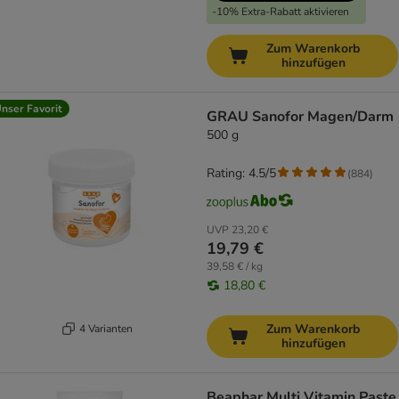
-10% Extra-Rabatt aktivieren
Zum Warenkorb
hinzufügen
nser Favorit
GRAU Sanofor Magen/Darm
500 g
Rating: 4.5/5
(
884
)
UVP
23,20 €
19,79 €
39,58 € / kg
18,80 €
Zum Warenkorb
4 Varianten
hinzufügen
Beaphar Multi Vitamin Paste