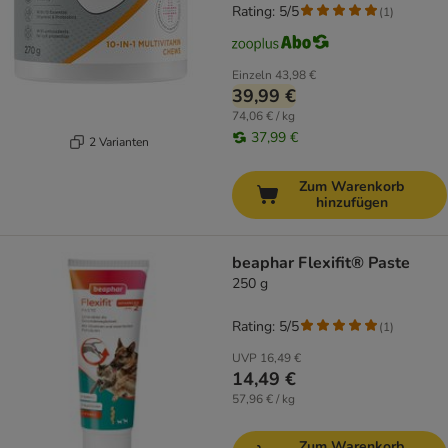
Rating: 5/5
(
1
)
Einzeln
43,98 €
39,99 €
74,06 € / kg
37,99 €
2 Varianten
Zum Warenkorb
hinzufügen
beaphar Flexifit® Paste
250 g
Rating: 5/5
(
1
)
UVP
16,49 €
14,49 €
57,96 € / kg
Zum Warenkorb