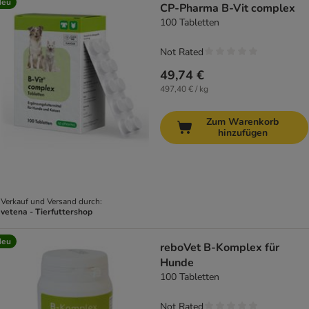
Neu
CP-Pharma B-Vit complex
100 Tabletten
Not Rated
49,74 €
497,40 € / kg
Zum Warenkorb
hinzufügen
Verkauf und Versand durch:
vetena - Tierfuttershop
Neu
reboVet B-Komplex für
Hunde
100 Tabletten
Not Rated