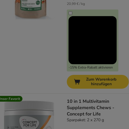
20,99 € / kg
-15% Extra-Rabatt aktivieren
Zum Warenkorb
hinzufügen
nser Favorit
10 in 1 Multivitamin
Supplements Chews -
Concept for Life
Sparpaket: 2 x 270 g