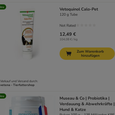
Neu
Vetoquinol Calo-Pet
120 g Tube
Not Rated
12,49 €
104,08 € / kg
Zum Warenkorb
hinzufügen
Verkauf und Versand durch:
vetena - Tierfuttershop
Neu
Museau & Co | Probiotika |
Verdauung & Abwehrkräfte |
Hund & Katze
Pulver 100 g – 135 Milliarden KBE