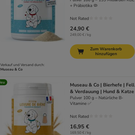
+ Präbiotika 🦠
Not Rated
24,90 €
249,00 € / kg
Zum Warenkorb
hinzufügen
Verkauf und Versand durch:
Museau & Co
Neu
Museau & Co | Bierhefe | Fell
& Verdauung | Hund & Katze
Pulver 100 g – Natürliche B-
Vitamine ✅
Not Rated
16,95 €
169,50 € / kg