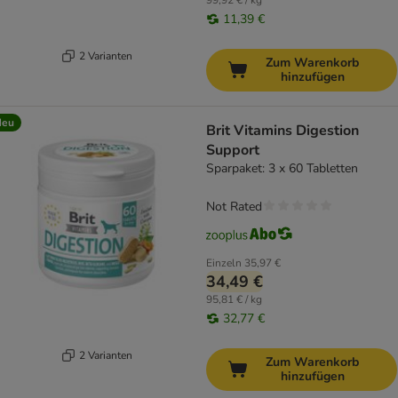
99,92 € / kg
11,39 €
2 Varianten
Zum Warenkorb
hinzufügen
Neu
Brit Vitamins Digestion
Support
Sparpaket: 3 x 60 Tabletten
Not Rated
Einzeln
35,97 €
34,49 €
95,81 € / kg
32,77 €
2 Varianten
Zum Warenkorb
hinzufügen