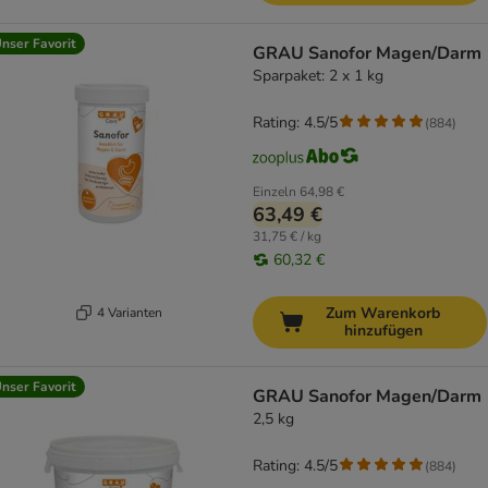
nser Favorit
GRAU Sanofor Magen/Darm
Sparpaket: 2 x 1 kg
Rating: 4.5/5
(
884
)
Einzeln
64,98 €
63,49 €
31,75 € / kg
60,32 €
Zum Warenkorb
4 Varianten
hinzufügen
nser Favorit
GRAU Sanofor Magen/Darm
2,5 kg
Rating: 4.5/5
(
884
)