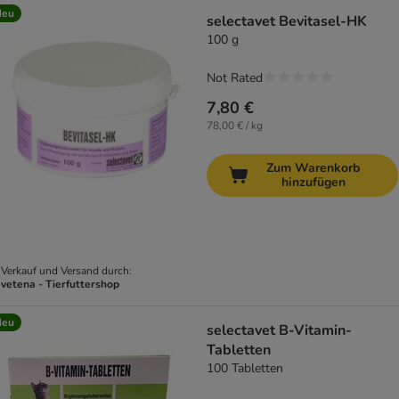
Neu
selectavet Bevitasel-HK
100 g
Not Rated
7,80 €
78,00 € / kg
Zum Warenkorb
hinzufügen
Verkauf und Versand durch:
vetena - Tierfuttershop
Neu
selectavet B-Vitamin-
Tabletten
100 Tabletten