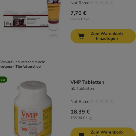
Not Rated
7,70 €
96,25 € / kg
Zum Warenkorb
hinzufügen
Verkauf und Versand durch:
vetena - Tierfuttershop
Neu
VMP Tabletten
50 Tabletten
Not Rated
18,39 €
183,90 € / kg
Zum Warenkorb