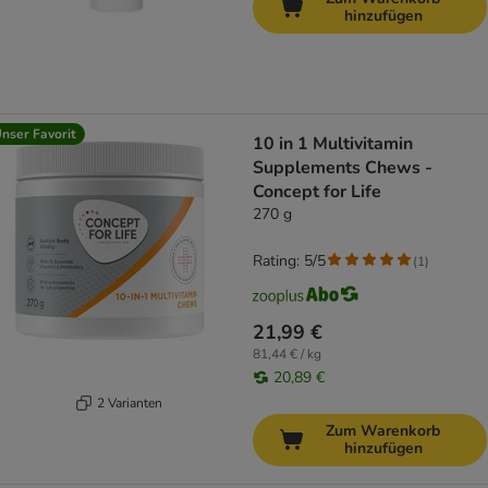
hinzufügen
nser Favorit
10 in 1 Multivitamin
Supplements Chews -
Concept for Life
270 g
Rating: 5/5
(
1
)
21,99 €
81,44 € / kg
20,89 €
2 Varianten
Zum Warenkorb
hinzufügen