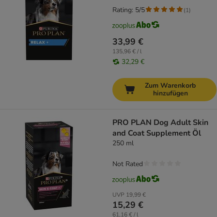
Rating: 5/5
(
1
)
33,99 €
135,96 € / l
32,29 €
Zum Warenkorb
hinzufügen
PRO PLAN Dog Adult Skin
and Coat Supplement Öl
250 ml
Not Rated
UVP
19,99 €
15,29 €
61,16 € / l