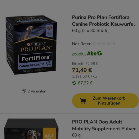
Purina Pro Plan Fortiflora
Canine Probiotic Kauwürfel
60 g (2 x 30 Stück)
Not Rated
Einzeln
72,98 €
71,49 €
1.191,50 € / kg
67,92 €
2 Varianten
Zum Warenkorb
hinzufügen
PRO PLAN Dog Adult
Mobility Supplement Pulver
60 g