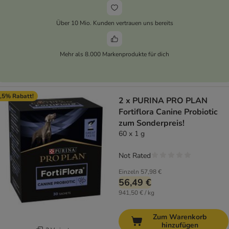
Über 10 Mio. Kunden vertrauen uns bereits
Mehr als 8.000 Markenprodukte für dich
,5% Rabatt!
2 x PURINA PRO PLAN
Fortiflora Canine Probiotic
zum Sonderpreis!
60 x 1 g
Not Rated
Einzeln
57,98 €
56,49 €
941,50 € / kg
Zum Warenkorb
hinzufügen