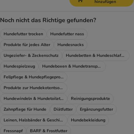
hinzufügen
Noch nicht das Richtige gefunden?
Hundefutter trocken
Hundefutter nass
Produkte für jedes Alter
Hundesnacks
Ungeziefer- & Zeckenschutz
Hundebetten & Hundeschlafplatz
Hundespielzeug
Hundeboxen & Hundetransport
Fellpflege & Hundepflegeprodukte
Produkte zur Hundekotentsorgung
Hundewindeln & Hundetoiletten
Reinigungsprodukte
Zahnpflege für Hunde
Diätfutter
Ergänzungsfutter
Leinen, Halsbänder & Geschirre
Hundebekleidung
Fressnapf
BARF & Frostfutter