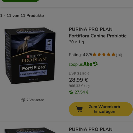
1 - 11 von 11 Produkte
product items have been changed
PURINA PRO PLAN
Fortiflora Canine Probiotic
30 x 1 g
Rating: 4.8/5
(
10
)
UVP
31,50 €
28,99 €
966,33 € / kg
27,54 €
2 Varianten
Zum Warenkorb
hinzufügen
PURINA PRO PLAN