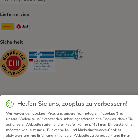
Rechnung Payment Method
Bankeinzug Payment Method
Lieferservice
DHL Shipping Method
DPD Shipping Method
Sicherheit
Security
Security
Security
Kontakt
Versandkosten und Lieferzeit
Impressum
Helfen Sie uns, zooplus zu verbessern!
Allgemeine Geschäftsbedingungen
Digital Services Act
Wir verwenden Cookies, Pixel und andere Technologien (“Cookies”) auf
Vertrag widerrufen
Entsorgungs- und Umweltbestimmungen
unserer Webseite. Wir verwenden unbedingt erforderliche Cookies, damit Sie
Zahlungsarten
Über uns
Partnerprogramme
Karriere
auf unserer Webseite surfen und einkaufen können. Mit Ihrem Einverständnis
möchten wir Leistungs-, Funktionelle- und Marketingzwecke-Cookies
Corporate Website
Datenschutz
Erklärung zur Barrierefreiheit
aktivieren, um Ihre Erfahrung mit unserer Webseite zu verbessern und Ihnen