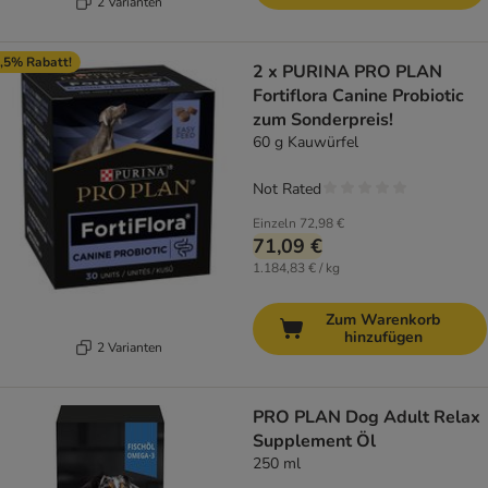
2 Varianten
,5% Rabatt!
2 x PURINA PRO PLAN
Fortiflora Canine Probiotic
zum Sonderpreis!
60 g Kauwürfel
Not Rated
Einzeln
72,98 €
71,09 €
1.184,83 € / kg
Zum Warenkorb
hinzufügen
2 Varianten
PRO PLAN Dog Adult Relax
Supplement Öl
250 ml