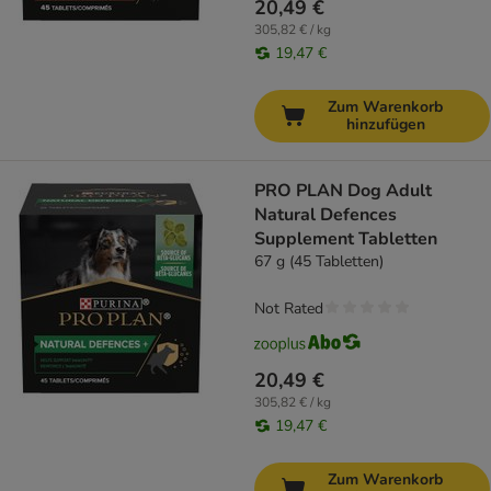
20,49 €
305,82 € / kg
19,47 €
Zum Warenkorb
hinzufügen
PRO PLAN Dog Adult
Natural Defences
Supplement Tabletten
67 g (45 Tabletten)
Not Rated
20,49 €
305,82 € / kg
19,47 €
Zum Warenkorb