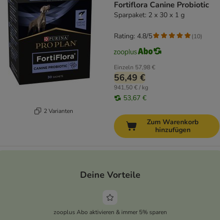
Fortiflora Canine Probiotic
Sparpaket: 2 x 30 x 1 g
Rating: 4.8/5
(
10
)
Einzeln
57,98 €
56,49 €
941,50 € / kg
53,67 €
2 Varianten
Zum Warenkorb
hinzufügen
Deine Vorteile
zooplus Abo aktivieren & immer 5% sparen