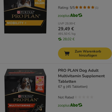
Rating: 5/5
(
1
)
UVP
29,99 €
29,49 €
491,50 € / kg
28,02 €
Zum Warenkorb
hinzufügen
PRO PLAN Dog Adult
Multivitamin Supplement
Tabletten
67 g (45 Tabletten)
Not Rated