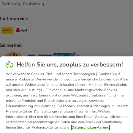
Rechnung
Bankeinzug
Rechnung Payment Method
Bankeinzug Payment Method
Lieferservice
DHL Shipping Method
DPD Shipping Method
Sicherheit
Security
Security
Security
Helfen Sie uns, zooplus zu verbessern!
Wir verwenden Cookies, Pixel und andere Technologien (“Cookies”) auf
unserer Webseite. Wir verwenden unbedingt erforderliche Cookies, damit Sie
auf unserer Webseite surfen und einkaufen können. Mit Ihrem Einverständnis
möchten wir Leistungs-, Funktionelle- und Marketingzwecke-Cookies
aktivieren, um Ihre Erfahrung mit unserer Webseite zu verbessern und Ihnen
Kontakt
Versandkosten und Lieferzeit
Impressum
relevante Produkte und Dienstleistungen zu zeigen, sowie zur
Personalisierung von Werbung. Sie können jederzeit Änderungen in unserem
Allgemeine Geschäftsbedingungen
Digital Services Act
Präferenz-Center (“Einstellungen anpassen”) vornehmen. Weitere
Vertrag widerrufen
Entsorgungs- und Umweltbestimmungen
Informationen über den für die Verarbeitung Ihrer Daten Verantwortlichen, die
verarbeiteten personenbezogenen Daten und den Zweck der Verarbeitung
Zahlungsarten
Über uns
Partnerprogramme
Karriere
finden Sie unter Präferenz-Center sowie
Datenschutzerklärung
Corporate Website
Datenschutz
Erklärung zur Barrierefreiheit