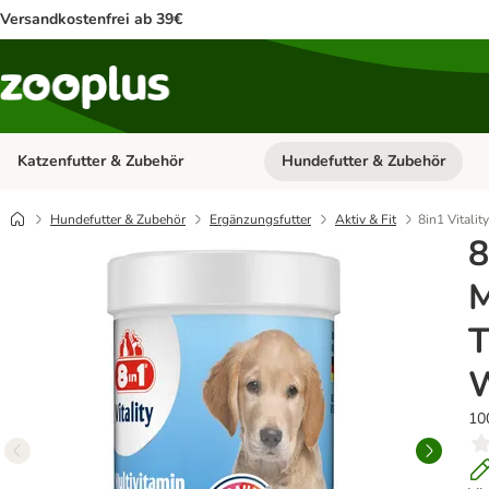
Versandkostenfrei ab 39€
Katzenfutter & Zubehör
Hundefutter & Zubehör
Kategorie-Menü öffnen: Katzenf
Hundefutter & Zubehör
Ergänzungsfutter
Aktiv & Fit
8in1 Vitalit
8
M
T
10