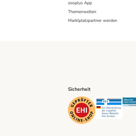
zooplus App
Themenwelten
Marktplatzpartner werden
Sicherheit
ping Method
D Shipping Method
Security
Securit