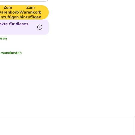
Zum
Zum
arenkorb
Warenkorb
inzufügen
hinzufügen
kte für dieses
esen
ersandkosten