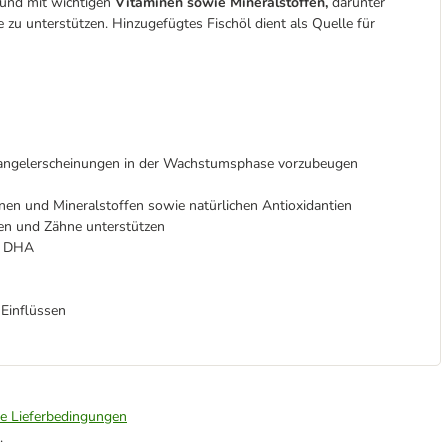
Hund mit wichtigen
Vitaminen sowie Mineralstoffen,
darunter
zu unterstützen. Hinzugefügtes Fischöl dient als Quelle für
angelerscheinungen in der Wachstumsphase vorzubeugen
inen und Mineralstoffen sowie natürlichen Antioxidantien
en und Zähne unterstützen
ie DHA
 Einflüssen
ie Lieferbedingungen
.