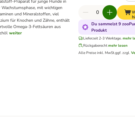
alstoff-Präparat für junge Hunde in
r Wachstumsphase, mit wichtigen
W
aminen und Mineralstoffen, viel
h
lzium für Knochen und Zähne, enthält
Du sammelst 9 zooPun
rtvolle Omega-3-Fettsäuren aus
Produkt
chöl
weiter
Lieferzeit 2-3 Werktage.
mehr l
Rückgaberecht
mehr lesen
Alle Preise inkl. MwSt.
ggf. zzgl.
V