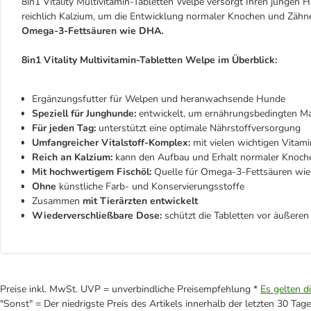
8in1 Vitality Multivitamin-Tabletten Welpe versorgt Ihren jungen 
reichlich Kalzium, um die Entwicklung normaler Knochen und Zähne 
Omega-3-Fettsäuren wie DHA.
8in1 Vitality Multivitamin-Tabletten Welpe im Überblick:
Ergänzungsfutter für Welpen und heranwachsende Hunde
Speziell für Junghunde:
entwickelt, um ernährungsbedingten M
Für jeden Tag:
unterstützt eine optimale Nährstoffversorgung
Umfangreicher Vitalstoff-Komplex:
mit vielen wichtigen Vitam
Reich an Kalzium:
kann den Aufbau und Erhalt normaler Knoch
Mit hochwertigem Fischöl:
Quelle für Omega-3-Fettsäuren w
Ohne
künstliche Farb- und Konservierungsstoffe
Zusammen
mit Tierärzten entwickelt
Wiederverschließbare Dose:
schützt die Tabletten vor äußeren
Preise inkl. MwSt. UVP = unverbindliche Preisempfehlung *
Es gelten d
"Sonst" = Der niedrigste Preis des Artikels innerhalb der letzten 30 Tage