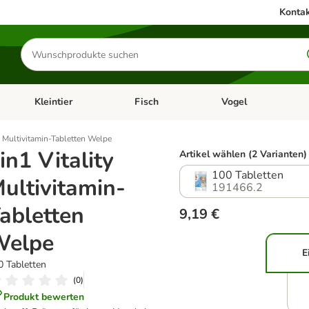
Kontak
Produkte
suchen
Kleintier
Fisch
Vogel
utter & Zubehör
Kategorie-Menü öffnen: Hundefutter & Zubehör
Kategorie-Menü öffnen: Kleintier
Kategorie-Menü öffnen
Ka
y Multivitamin-Tabletten Welpe
in1 Vitality
Artikel wählen (2 Varianten)
100 Tabletten
ultivitamin-
191466.2
abletten
9,19 €
Welpe
E
0 Tabletten
(
0
)
Produkt bewerten