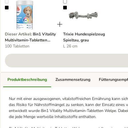
8in1 Vitality Multivitamin-Tabletten Welpe
Trixie Hundespielzeug Spieltau, gr
Dieser Artikel
:
8in1 Vitality
Trixie Hundespielzeug
Multivitamin-Tabletten
Spieltau, grau
Welpe
100 Tabletten
L 26 cm
Produktbeschreibung
Zusammensetzung
Fütterungsemp
Nur mit einer ausgewogenen, vitalstoffreichen Ernährung kann si
das Risiko für Nährstoffmängel zu senken, kann der Einsatz eines vi
entwickelt wurde 8in1 Vitality Multivitamin-Tabletten Welpe. Dabe
die jede Menge wertvolle Inhaltsstoffe enthalten.