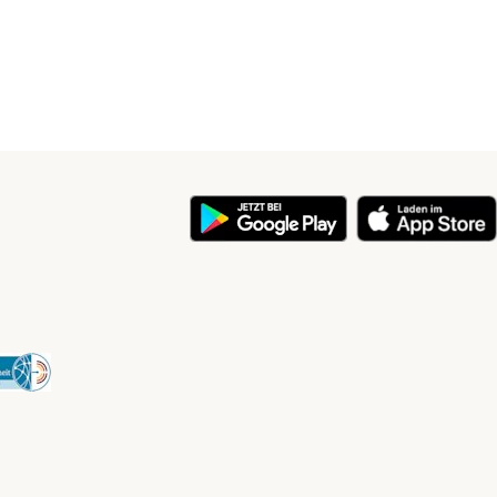
y
Security