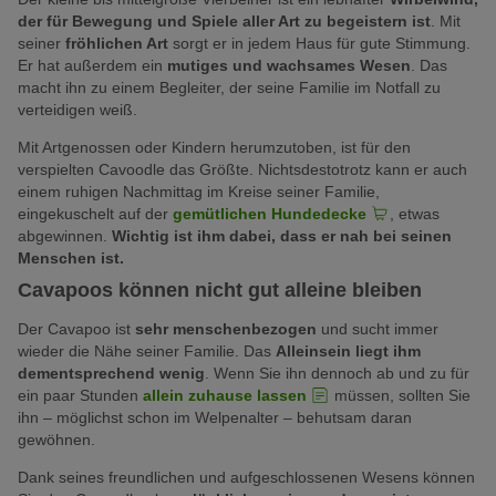
der für Bewegung und Spiele aller Art zu begeistern ist
. Mit
seiner
fröhlichen Art
sorgt er in jedem Haus für gute Stimmung.
Er hat außerdem ein
mutiges und wachsames Wesen
. Das
macht ihn zu einem Begleiter, der seine Familie im Notfall zu
verteidigen weiß.
Mit Artgenossen oder Kindern herumzutoben, ist für den
verspielten Cavoodle das Größte. Nichtsdestotrotz kann er auch
einem ruhigen Nachmittag im Kreise seiner Familie,
eingekuschelt auf der
gemütlichen Hundedecke
, etwas
abgewinnen.
Wichtig ist ihm dabei, dass er nah bei seinen
Menschen ist.
Cavapoos können nicht gut alleine bleiben
Der Cavapoo ist
sehr menschenbezogen
und sucht immer
wieder die Nähe seiner Familie. Das
Alleinsein liegt ihm
dementsprechend wenig
. Wenn Sie ihn dennoch ab und zu für
ein paar Stunden
allein zuhause lassen
müssen, sollten Sie
ihn – möglichst schon im Welpenalter – behutsam daran
gewöhnen.
Dank seines freundlichen und aufgeschlossenen Wesens können