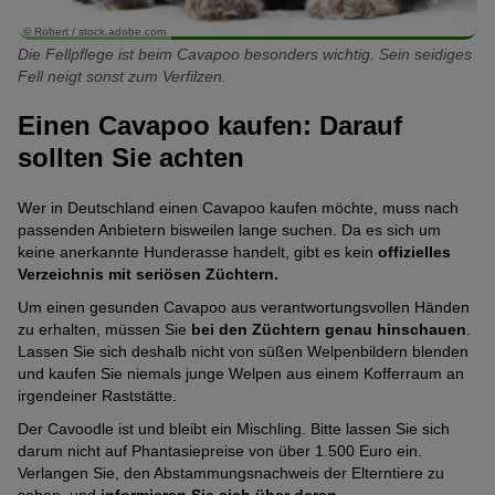
geschieht aber eher selten.
einige Züchter. In Deutschland ist der Cavapoo hingegen noch
bereits als Welpen gute Erfahrungen mit den jeweils anderen
recht selten anzutreffen. Die meisten Züchter auf europäischen
Vierbeinern gemacht haben.
© Robert / stock.adobe.com
Eine Herausforderung ist allerdings, eine seriöse Zucht zu finden,
Boden gibt es derzeit in Großbritannien.
Die Fellpflege ist beim Cavapoo besonders wichtig. Sein seidiges
die Wert auf Gesundheit legt. Denn viele Züchter verpaaren
Sie möchten Ihren Cavapoo mit einer Katze vergesellschaften?
Fell neigt sonst zum Verfilzen.
schlicht einen x-beliebigen Cavalier mit einem x-beliebigen Pudel,
Als Hybridhund ist der Cavapoo
nicht als eigenständige Rasse
Lesen Sie hier
Tipps rund um die Zusammenführung von
ohne die Tiere vorher auf Herz und Nieren zu prüfen.
von der FCI anerkannt
. Sehr ähnlich – und ebenfalls nicht
Hund und Katze
.
Einen Cavapoo kaufen: Darauf
anerkannt – sind andere Designer Dogs wie der Cockapoo oder
Lebenserwartung: Wie alt wird ein Cavapoo?
Aufwendige Fellpflege beim Cavapoo
sollten Sie achten
der Golden Doodle.
Ein gesunder Cavapoo aus einer verantwortungsvollen Zucht
Fell- und Körperpflege
spielen für Cavapoos eine große
wird
durchschnittlich 15 Jahre alt
.
Rolle. Äußerst empfindlich sind vor allem dicht
behaarten
Wer in Deutschland einen Cavapoo kaufen möchte, muss nach
Schlappohren des Hundes, die Sie regelmäßig reinigen
passenden Anbietern bisweilen lange suchen. Da es sich um
müssen
, um Entzündungen zu verhindern.
keine anerkannte Hunderasse handelt, gibt es kein
offizielles
Verzeichnis mit seriösen Züchtern.
Lese-Tipp:
Hundeohren reinigen: Praktische Tipps für
Um einen gesunden Cavapoo aus verantwortungsvollen Händen
daheim
zu erhalten, müssen Sie
bei den Züchtern genau hinschauen
.
Auch die
Fellpflege
gestaltet sich etwas anspruchsvoller.
Lassen Sie sich deshalb nicht von süßen Welpenbildern blenden
Denn das weiche, seidige
Fell neigt zum Verfilzen
und muss
und kaufen Sie niemals junge Welpen aus einem Kofferraum an
deshalb
regelmäßig (mehrmals die Woche) sorgfältig
irgendeiner Raststätte.
gebürstet werden
. Die Zeit, die Sie für die Pflege des Cavoodle
Der Cavoodle ist und bleibt ein Mischling. Bitte lassen Sie sich
aufbringen müssen, sparen Sie zum Glück beim Reinigen der
darum nicht auf Phantasiepreise von über 1.500 Euro ein.
Wohnung, da diese Hunde
vergleichsweise wenig haaren
.
Verlangen Sie, den Abstammungsnachweis der Elterntiere zu
Muss man einen Cavapoo scheren?