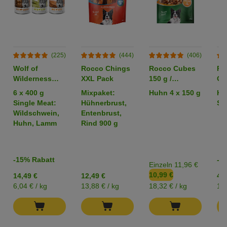
(225)
(444)
(406)
Wolf of
Rocco Chings
Rocco Cubes
Ro
Wilderness
XXL Pack
150 g /
Or
Adult -
Sparpaket %
6 x 400 g
Mixpaket:
Huhn 4 x 150 g
Hü
Mixpaket
Single Meat:
Hühnerbrust,
Str
Wildschwein,
Entenbrust,
Huhn, Lamm
Rind 900 g
-15% Rabatt
-2
Einzeln 11,96 €
10,99 €
14,49 €
12,49 €
4,2
6,04 € / kg
13,88 € / kg
18,32 € / kg
17,