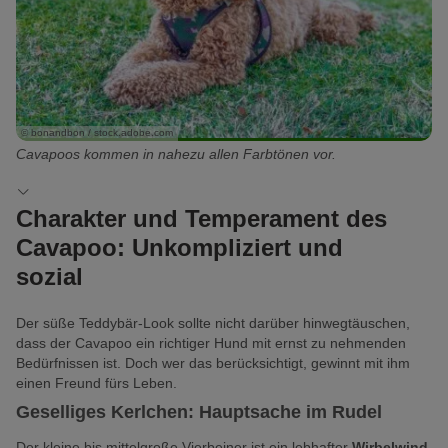
Sehr
(3
5
schwach
von
Pfoten)
Als Assistenzhund geeignet
Sehr
ausgeprägt
5
schwach
(1
Pfoten)
Gehorsam
Mittelmäßig
ausgeprägt
von
ausgeprägt
(1
5
© bonandbon / stock.adobe.com
(3
von
Pfoten)
Cavapoos kommen in nahezu allen Farbtönen vor.
von
5
5
Pfoten)
Charakter und Temperament des
Pfoten)
Cavapoo: Unkompliziert und
sozial
Der süße Teddybär-Look sollte nicht darüber hinwegtäuschen,
dass der Cavapoo ein richtiger Hund mit ernst zu nehmenden
Bedürfnissen ist. Doch wer das berücksichtigt, gewinnt mit ihm
einen Freund fürs Leben.
Geselliges Kerlchen: Hauptsache im Rudel
Der kleine bis mittelgroße Vierbeiner ist ein lebhafter
Wirbelwind,