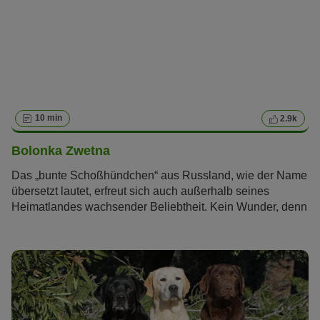
10 min
2.9k
Bolonka Zwetna
Das „bunte Schoßhündchen“ aus Russland, wie der Name
übersetzt lautet, erfreut sich auch außerhalb seines
Heimatlandes wachsender Beliebtheit. Kein Wunder, denn
schließlich ist der Bolonka Zwetna ein richtiger kleiner
Sonnenschein, der mit seinem fröhlichen und
unkomplizierten Charakter seinen Besitzern viel Freude
bereitet.