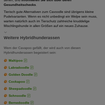
sehen, und
informieren Sie sich über deren
Gesundheitschecks
.
Ja, ein Cavapoo
sollte regelmäßig geschoren werden
, da er
ein weiches, nachwachsendes Fell hat, das je nach genetischer
Tierisch gute Alternativen zum Cavoodle sind übrigens kleine
Veranlagung mehr nach Pudel oder mehr nach Cavalier King
Pudelvarianten. Wenn es nicht unbedingt ein Welpe sein muss,
Charles Spaniel aussehen kann. Es wird empfohlen, das Fell
warten natürlich auch im Tierschutz zahlreiche knuddelige
vierteljährlich zu scheren oder professionell beim
Mischlingshunde in allen Größen auf ein neues Zuhause.
Hundefriseur scheren zu lassen
, um Verfilzungen zu
vermeiden und die Fellpflege zu erleichtern.
Weitere Hybridhunderassen
Ein Cavapoo für Allergiker?
Wem der Cavapoo gefällt, der wird auch von diesen
Cavapoos werden oft als
Hunde für Allergiker
empfohlen.
Hybridhunderassen begeistert sein:
Eine
Garantie hierfür gibt es jedoch nicht
. Bevor Sie einen
Cavapoo kaufen, sollten Sie sicherstellen, dass kein
Maltipoo
Familienmitglied allergisch auf den neuen tierischen Mitbewohner
Labradoodle
reagiert.
Golden Doodle
Lese-Tipp:
Hundeallergie beim Menschen: Symptome und
Behandlung
Cockapoo
Sheepadoodle
Schnoodle
Bernedoodle