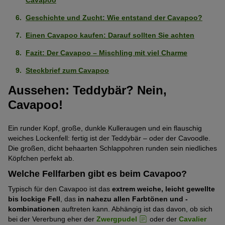
Cavapoo
schwach
von
5
Als erster Hund geeignet
Stark
ausgeprägt
5
Pfoten)
Geschichte und Zucht: Wie entstand der Cavapoo?
ausgeprägt
(1
Pfoten)
Geringe Gewichtszunahme
Mittelmäßig
Einen Cavapoo kaufen: Darauf sollten Sie achten
(4
von
ausgeprägt
von
5
Fazit: Der Cavapoo – Mischling mit viel Charme
Gesund
Stark
(3
5
Pfoten)
ausgeprägt
Steckbrief zum Cavapoo
von
Pfoten)
Intelligent
Stark
(4
5
Aussehen: Teddybär? Nein,
ausgeprägt
von
Pfoten)
Geringe Tendenz zu beißen
Cavapoo!
Schwach
(4
5
ausgeprägt
von
Pfoten)
Geringe Tendenz zum Bellen
Schwach
Ein runder Kopf, große, dunkle Kulleraugen und ein flauschig
(2
5
weiches Lockenfell: fertig ist der Teddybär – oder der Cavoodle.
ausgeprägt
von
Pfoten)
Keine Tendenz wegzulaufen
Die großen, dicht behaarten Schlappohren runden sein niedliches
Mittelmäßig
(2
5
Köpfchen perfekt ab.
ausgeprägt
von
Pfoten)
Verliert wenig Haare
Welche Fellfarben gibt es beim Cavapoo?
Mittelmäßig
(3
5
ausgeprägt
von
Pfoten)
Typisch für den Cavapoo ist das
extrem weiche, leicht gewellte
Als Wachhund geeignet
Schwach
(3
5
bis lockige Fell
, das
in nahezu allen Farbtönen und -
ausgeprägt
kombinationen
auftreten kann. Abhängig ist das davon, ob sich
von
Pfoten)
Verspielt
bei der Vererbung eher der
Zwergpudel
oder der
Cavalier
Mittelmäßig
(2
5