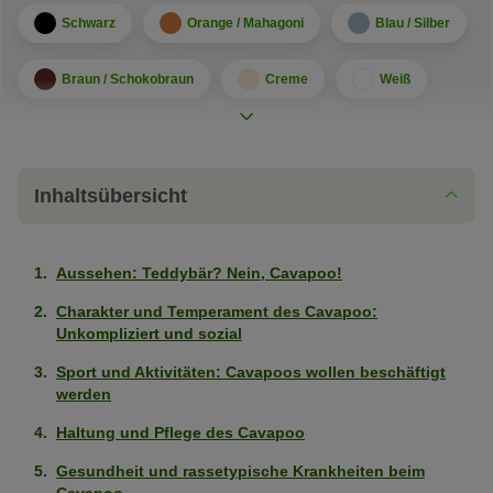
Schwarz
Orange / Mahagoni
Blau / Silber
Braun / Schokobraun
Creme
Weiß
Rehfarben
Sandfarben
Fellmuster
Inhaltsübersicht
Zweifarbig
Dreifarbig
Aussehen: Teddybär? Nein, Cavapoo!
Charakter
Leicht erziehbar
Charakter und Temperament des Cavapoo:
Sehr
Unkompliziert und sozial
stark
Kinderfreundlich
Sehr
ausgeprägt
Sport und Aktivitäten: Cavapoos wollen beschäftigt
stark
werden
(5
Wohnungshund
Mittelmäßig
ausgeprägt
von
Haltung und Pflege des Cavapoo
ausgeprägt
(5
5
Eigenständig (kann alleine bleiben)
Sehr
(3
Gesundheit und rassetypische Krankheiten beim
von
Pfoten)