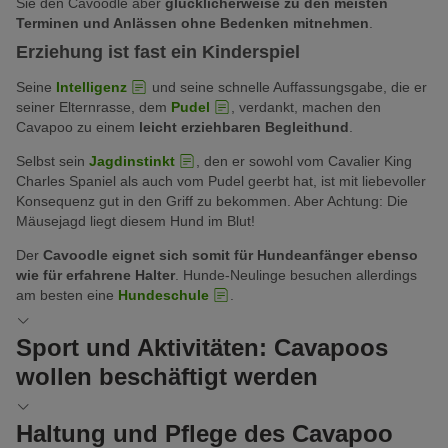
Sie den Cavoodle aber
glücklicherweise zu den meisten
Terminen und Anlässen ohne Bedenken mitnehmen
.
Erziehung ist fast ein Kinderspiel
Seine
Intelligenz
und seine schnelle Auffassungsgabe, die er
seiner Elternrasse, dem
Pudel
, verdankt, machen den
Cavapoo zu einem
leicht erziehbaren Begleithund
.
Selbst sein
Jagdinstinkt
, den er sowohl vom Cavalier King
Charles Spaniel als auch vom Pudel geerbt hat, ist mit liebevoller
Konsequenz gut in den Griff zu bekommen. Aber Achtung: Die
Mäusejagd liegt diesem Hund im Blut!
Der
Cavoodle eignet sich somit für Hundeanfänger ebenso
wie für erfahrene Halter
. Hunde-Neulinge besuchen allerdings
am besten eine
Hundeschule
.
Sport und Aktivitäten: Cavapoos
wollen beschäftigt werden
In einer
aktiven Familie
, die gerne draußen ist und sich viel
Haltung und Pflege des Cavapoo
bewegt, fühlt dieser Vierbeiner sich in jedem Fall „pudelwohl“.