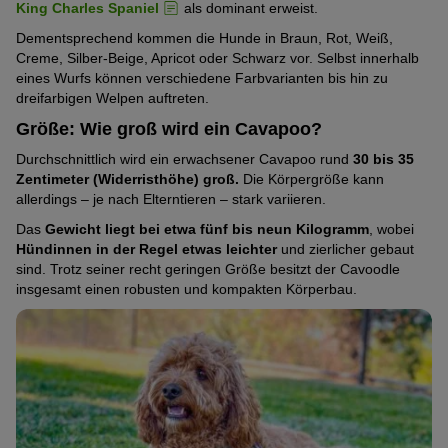
King Charles Spaniel
als dominant erweist.
ausgeprägt
von
Pfoten)
Katzenfreundlich
Mittelmäßig
(3
Dementsprechend kommen die Hunde in Braun, Rot, Weiß,
5
Creme, Silber-Beige, Apricot oder Schwarz vor. Selbst innerhalb
ausgeprägt
von
Pfoten)
Familienhund
eines Wurfs können verschiedene Farbvarianten bis hin zu
Stark
(3
5
dreifarbigen Welpen auftreten.
ausgeprägt
von
Pfoten)
Energielevel
Größe: Wie groß wird ein Cavapoo?
Stark
(4
5
ausgeprägt
von
Pfoten)
Durchschnittlich wird ein erwachsener Cavapoo rund
30 bis 35
Temperamentvoll
Mittelmäßig
(4
5
Zentimeter (Widerristhöhe) groß.
Die Körpergröße kann
ausgeprägt
allerdings – je nach Elterntieren – stark variieren.
von
Pfoten)
Tendenz zu Sabbern
Schwach
(3
5
Das
Gewicht liegt bei etwa fünf bis neun Kilogramm
, wobei
ausgeprägt
von
Pfoten)
Hündinnen in der Regel etwas leichter
und zierlicher gebaut
Als Jagdhund geeignet
Schwach
(2
sind. Trotz seiner recht geringen Größe besitzt der Cavoodle
5
insgesamt einen robusten und kompakten Körperbau.
ausgeprägt
von
Pfoten)
Pflegeleichtes Fell
Schwach
(2
5
ausgeprägt
von
Pfoten)
Hitzeresistent
Schwach
(2
5
ausgeprägt
von
Pfoten)
Kälteresistent
Mittelmäßig
(2
5
ausgeprägt
von
Pfoten)
Als Spürhund geeignet