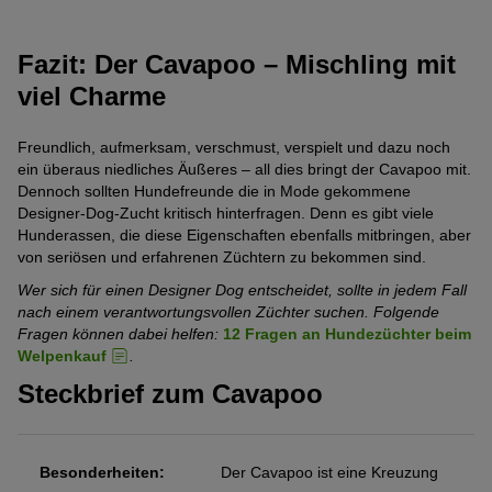
Fazit: Der Cavapoo – Mischling mit
viel Charme
(20)
(11)
(
kooa Zweiseitiger
kooa Zupfbürste
kooa Akku-
Freundlich, aufmerksam, verschmust, verspielt und dazu noch
Entfilzungskamm
aus Bambus
Schermasch
ein überaus niedliches Äußeres – all dies bringt der Cavapoo mit.
GEAR 3S
L 17,5 x B 6,7 x H
L 15,5 x B 12,2 x H 4
Ersatzklinge
Dennoch sollten Hundefreunde die in Mode gekommene
2,7 cm
cm
GEAR 3S (
Designer-Dog-Zucht kritisch hinterfragen. Denn es gibt viele
Schermasch
Hunderassen, die diese Eigenschaften ebenfalls mitbringen, aber
von seriösen und erfahrenen Züchtern zu bekommen sind.
5,79 €
5,69 €
19,49 €
Wer sich für einen Designer Dog entscheidet, sollte in jedem Fall
nach einem verantwortungsvollen Züchter suchen. Folgende
Fragen können dabei helfen:
12 Fragen an Hundezüchter beim
Welpenkauf
.
Steckbrief zum Cavapoo
Besonderheiten:
Der Cavapoo ist eine Kreuzung