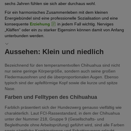
sechs Jahren fühlen sie sich aber durchaus wohl.
Für ein harmonisches Zusammenleben mit dem kleinen
Energiebündel sind eine professionelle Sozialisation und eine
konsequente
Erziehung
in jedem Fall wichtig. Nerviges
„Kläffen“ oder ein zu starker Eigensinn können damit von Anfang
unterbunden werden.
Aussehen: Klein und niedlich
Bezeichnend für den temperamentvollen Chihuahua sind nicht
nur seine geringe Körpergröße, sondern auch seine großen
Fledermausohren und die überproportionalen Augen. Ebenso
typisch sind der apfelförmige Kopf sowie die kurze und spitze
Nase.
Farben und Felltypen des Chihuahua
Farblich präsentiert sich der Hundezwerg genauso vielfältig wie
charakterlich. Laut FCI-Rassestandard, in dem der Chihuahua
unter der Nummer 218, Gruppe 9 (Gesellschafts- und
Begleithunde ohne Arbeitsprüfung) geführt wird, sind alle Farben
sowie sämtliche Kombinationen und Schattierungen erlaubt.