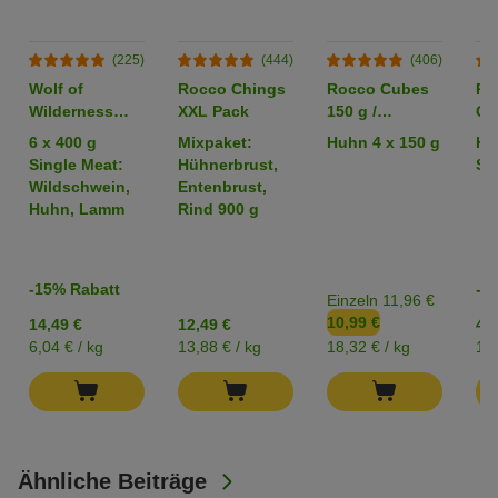
(225)
(444)
(406)
Wolf of
Rocco Chings
Rocco Cubes
Ro
Wilderness
XXL Pack
150 g /
Or
Adult -
Sparpaket %
6 x 400 g
Mixpaket:
Huhn 4 x 150 g
Hü
Mixpaket
Single Meat:
Hühnerbrust,
Str
Wildschwein,
Entenbrust,
Huhn, Lamm
Rind 900 g
-15% Rabatt
-2
Einzeln 11,96 €
10,99 €
14,49 €
12,49 €
4,2
6,04 € / kg
13,88 € / kg
18,32 € / kg
17,
Ähnliche Beiträge