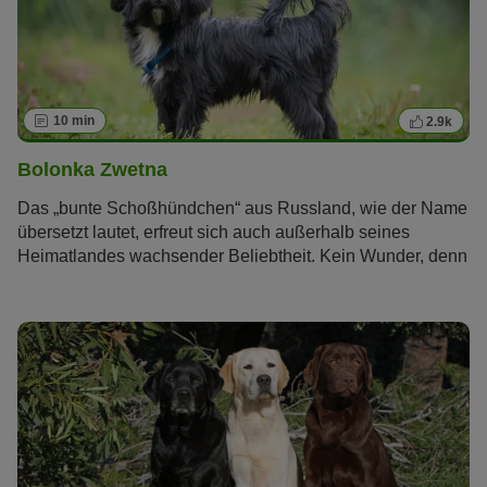
10 min
2.9k
Bolonka Zwetna
Das „bunte Schoßhündchen“ aus Russland, wie der Name
übersetzt lautet, erfreut sich auch außerhalb seines
Heimatlandes wachsender Beliebtheit. Kein Wunder, denn
schließlich ist der Bolonka Zwetna ein richtiger kleiner
Sonnenschein, der mit seinem fröhlichen und
unkomplizierten Charakter seinen Besitzern viel Freude
bereitet.