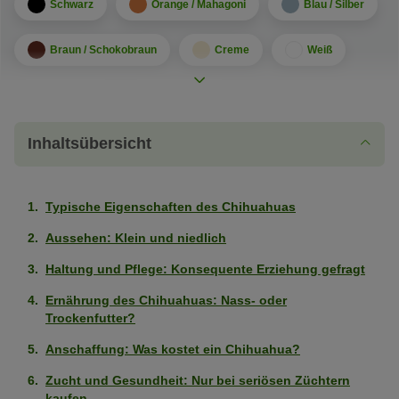
Schwarz
Orange / Mahagoni
Blau / Silber
Braun / Schokobraun
Creme
Weiß
Rehfarben
Sandfarben
Fellmuster
Inhaltsübersicht
Zweifarbig
Dreifarbig
Merle
Gepunktet / Gesprenkelt
Sable
Saddle / Blanket
Typische Eigenschaften des Chihuahuas
Aussehen: Klein und niedlich
Charakter
Haltung und Pflege: Konsequente Erziehung gefragt
Leicht erziehbar
Stark
Ernährung des Chihuahuas: Nass- oder
ausgeprägt
Trockenfutter?
Kinderfreundlich
Schwach
(4
ausgeprägt
Anschaffung: Was kostet ein Chihuahua?
von
Wohnungshund
Sehr
(2
5
Zucht und Gesundheit: Nur bei seriösen Züchtern
stark
von
Pfoten)
kaufen