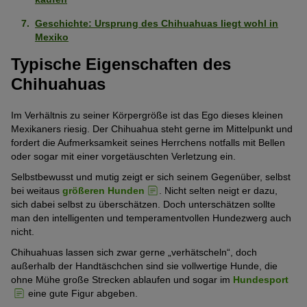
Eigenständig (kann alleine bleiben)
Sehr
ausgeprägt
5
Geschichte: Ursprung des Chihuahuas liegt wohl in
schwach
(5
Pfoten)
Als erster Hund geeignet
Mexiko
Stark
ausgeprägt
von
ausgeprägt
(1
5
Typische Eigenschaften des
Geringe Gewichtszunahme
Mittelmäßig
(4
von
Pfoten)
Chihuahuas
ausgeprägt
von
5
Gesund
Mittelmäßig
(3
5
Pfoten)
Im Verhältnis zu seiner Körpergröße ist das Ego dieses kleinen
ausgeprägt
von
Pfoten)
Intelligent
Mexikaners riesig. Der Chihuahua steht gerne im Mittelpunkt und
Stark
(3
5
fordert die Aufmerksamkeit seines Herrchens notfalls mit Bellen
ausgeprägt
von
Pfoten)
oder sogar mit einer vorgetäuschten Verletzung ein.
Geringe Tendenz zu beißen
Mittelmäßig
(4
5
Selbstbewusst und mutig zeigt er sich seinem Gegenüber, selbst
ausgeprägt
von
Pfoten)
Geringe Tendenz zum Bellen
bei weitaus
größeren Hunden
. Nicht selten neigt er dazu,
Stark
(3
5
sich dabei selbst zu überschätzen. Doch unterschätzen sollte
ausgeprägt
von
Pfoten)
man den intelligenten und temperamentvollen Hundezwerg auch
Keine Tendenz wegzulaufen
Schwach
(4
5
nicht.
ausgeprägt
von
Pfoten)
Chihuahuas lassen sich zwar gerne „verhätscheln“, doch
Verliert wenig Haare
Schwach
(2
5
außerhalb der Handtäschchen sind sie vollwertige Hunde, die
ausgeprägt
von
Pfoten)
ohne Mühe große Strecken ablaufen und sogar im
Hundesport
Als Wachhund geeignet
Schwach
(2
5
eine gute Figur abgeben.