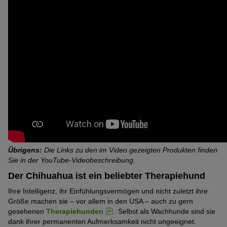
ausgeprägt
von
Pfoten)
Verspielt
Stark
(2
5
ausgeprägt
von
Pfoten)
Katzenfreundlich
Schwach
(4
5
ausgeprägt
von
Pfoten)
Energielevel
Mittelmäßig
(2
5
ausgeprägt
von
Pfoten)
FCI-Gruppe
(3
5
9. Gesellschafts- und Begleithunde
von
Pfoten)
5
Pfoten)
Übrigens:
Die Links zu den im Video gezeigten Produkten finden
Sie in der YouTube-Videobeschreibung.
Der Chihuahua ist ein beliebter Therapiehund
Ihre Intelligenz, ihr Einfühlungsvermögen und nicht zuletzt ihre
Größe machen sie – vor allem in den USA – auch zu gern
gesehenen
Therapiehunden
. Selbst als Wachhunde sind sie
dank ihrer permanenten Aufmerksamkeit nicht ungeeignet.