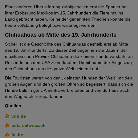
Selbst scheinbar harmlose Viruserkrankungen, die zu
Durchfall
Einer anderen Überlieferung zufolge sollen erst die Spanier bei
und
Erbrechen
führen, können für die winzigen Hunde
ihrer Eroberung Mexikos im 15. Jahrhundert die Tiere mit ins
schnell lebensbedrohlich werden. Ein umgehender
Land gebracht haben. Keine der genannten Theorien konnte bis
Tierarztbesuch ist in diesem Fall unbedingt anzuraten.
heute vollständig belegt bzw. widerlegt werden.
Vorsicht vor Hundevermehrern
Chihuahuas ab Mitte des 19. Jahrhunderts
Da der Chihuahua von vielen nach wie vor als Modehund
Sicher ist die Geschichte des Chihuahuas deshalb erst ab Mitte
betrachtet wird, der in den Handtaschen prominenter Stars
des 19. Jahrhunderts. Zu dieser Zeit begannen die Bauern der
anzutreffen ist, gibt es leider nach wie vor viele unseriöse
mexikanischen Provinz Chihuahua die kleinen Hunde verstärkt an
Züchter.
Reisende aus den USA zu verkaufen. Damit nahm der Siegeszug
des Chihuahuas um die ganze Welt seinen Lauf.
Die Missachtung der Zuchtempfehlungen und der Verzicht auf
eingehende Gesundheitsuntersuchungen zur Eignung der
Die Touristen waren von den „kleinsten Hunden der Welt“ mit den
Zuchttiere haben zu einer Vermehrung von Erbkrankheiten bei
großen Augen und den großen Ohren so begeistert, dass sich die
der Chihuahua-Rasse geführt. Dazu gehören zum Beispiel:
Hunde bald in ganz Amerika verbreiteten und von dort aus auch
Zahnfehlstellungen oder frühzeitiger Zahnverlust, Spaltrachen,
den Weg nach Europa fanden.
Rückwärtsniesen
/ -atmen, Herzklappenprobleme
Quellen:
(Mitralklappeninsuffizienz), Wasserköpfigkeit und Patellaluxation.
vdh.de
Um die Gefahr dieser Erkrankungen so klein wie möglich zu
halten, sollten Käufer, die sich für einen Rassehund interessieren,
peta-schweiz.ch
nur bei
seriösen Züchtern
kaufen. Sie erkennen diese daran,
fci.be
dass die nötigen Papiere und Abstammungsnachweise