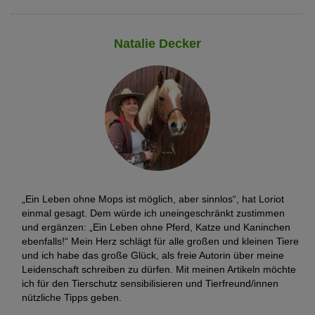
vorhanden und alle empfohlenen Untersuchungen und
Impfungen vollzogen sind.
Natalie Decker
Die meisten Züchter, die sich diesen Vorgaben unterstellen, sind
Mitglieder in einem eingetragenen Chihuahua-Verein, der nach
dem Standard der FCI züchtet.
„Ein Leben ohne Mops ist möglich, aber sinnlos“, hat Loriot
einmal gesagt. Dem würde ich uneingeschränkt zustimmen
und ergänzen: „Ein Leben ohne Pferd, Katze und Kaninchen
ebenfalls!“ Mein Herz schlägt für alle großen und kleinen Tiere
und ich habe das große Glück, als freie Autorin über meine
Leidenschaft schreiben zu dürfen. Mit meinen Artikeln möchte
ich für den Tierschutz sensibilisieren und Tierfreund/innen
nützliche Tipps geben.