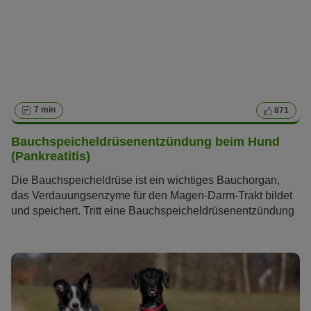
7 min
871
Bauchspeicheldrüsenentzündung beim Hund
(Pankreatitis)
Die Bauchspeicheldrüse ist ein wichtiges Bauchorgan,
das Verdauungsenzyme für den Magen-Darm-Trakt bildet
und speichert. Tritt eine Bauchspeicheldrüsenentzündung
beim Hund (Pankreatitis) auf, kann dies weitreichende
Auswirkungen auf seine Gesundheit haben. Lesen Sie im
folgenden Artikel alles, was Sie über diese Krankheit
wissen müssen.