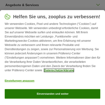
Angebote & Services
Land auswählen
Helfen Sie uns, zooplus zu verbessern!
Deutschland / DE
Wir verwenden Cookies, Pixel und andere Technologien (“Cookies”) auf
unserer Webseite. Wir verwenden unbedingt erforderliche Cookies, damit
Sie auf unserer Webseite surfen und einkaufen können. Mit Ihrem
Follow zooplus
Einverständnis möchten wir Leistungs-, Funktionelle- und
Marketingzwecke-Cookies aktivieren, um Ihre Erfahrung mit unserer
Webseite zu verbessern und Ihnen relevante Produkte und
Dienstleistungen zu zeigen, sowie zur Personalisierung von Werbung. Sie
können jederzeit Änderungen in unserem Präferenz-Center
(“Einstellungen anpassen”) vornehmen. Weitere Informationen über den für
die Verarbeitung Ihrer Daten Verantwortlichen, die verarbeiteten
personenbezogenen Daten und den Zweck der Verarbeitung finden Sie
unter Präferenz-Center sowie
Datenschutzerklärung
Kontakt
Versandkosten & Lieferzeit
Impressum
AGB
Einstellungen anpassen
Widerrufsformular
Energie- und Umweltbestimmungen
Zahlungsarten
Über uns
Partnerprogramme
Karriere
Corporate
Einverstanden und weiter
Website
Datenschutz
zooplus Magazin ist ein Produkt der zooplus SE © zooplus SE 2026