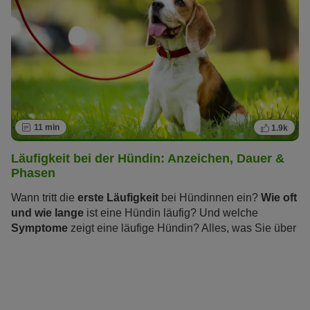
11 min
1.9k
Läufigkeit bei der Hündin: Anzeichen, Dauer &
Phasen
Wann tritt die
erste Läufigkeit
bei Hündinnen ein?
Wie oft
und wie lange
ist eine Hündin läufig? Und welche
Symptome
zeigt eine läufige Hündin? Alles, was Sie über
die „heißen Tage“ wissen sollten und wie Sie und Ihre
Hündin die Zeit der Läufigkeit stressfrei überstehen,
erfahren Sie im folgenden Artikel.