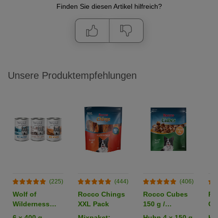
Finden Sie diesen Artikel hilfreich?
Unsere Produktempfehlungen
(225)
(444)
(406)
Wolf of
Rocco Chings
Rocco Cubes
Ro
Wilderness
XXL Pack
150 g /
Or
Adult -
Sparpaket %
6 x 400 g
Mixpaket:
Huhn 4 x 150 g
Hü