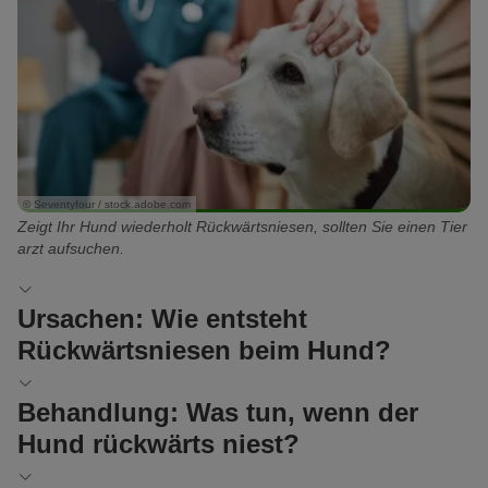
© Seventyfour / stock.adobe.com
Zeigt Ihr Hund wiederholt Rückwärtsniesen, sollten Sie einen Tier
arzt aufsuchen.
Ursachen: Wie entsteht
Rückwärtsniesen beim Hund?
Wieso Rückwärtsniesen beim Hund entsteht, ist bisher noch nicht
Behandlung: Was tun, wenn der
vollständig geklärt. Das Geräusch soll jedoch in den Choanen
Hund rückwärts niest?
entstehen – das sind die Öffnungen der Nasenhöhle in den
Rachen.