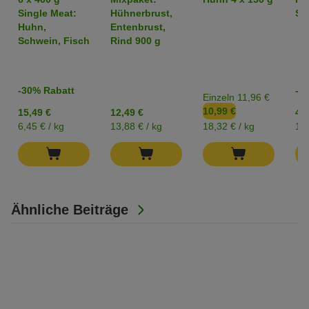
Mixpaket
Single Meat:
Hühnerbrust,
Str
Huhn,
Entenbrust,
Schwein, Fisch
Rind 900 g
-30% Rabatt
-2
Einzeln 11,96 €
10,99 €
15,49 €
12,49 €
4,2
6,45 € / kg
13,88 € / kg
18,32 € / kg
17,
Ähnliche Beiträge