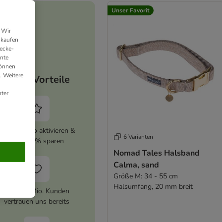
Unser Favorit
 Wir
nkaufen
ecke-
ante
können
. Weitere
Deine Vorteile
ter
zooplus Abo aktivieren &
6 Varianten
immer 5% sparen
Nomad Tales Halsband
Calma, sand
Größe M: 34 - 55 cm
Halsumfang, 20 mm breit
Über 10 Mio. Kunden
vertrauen uns bereits