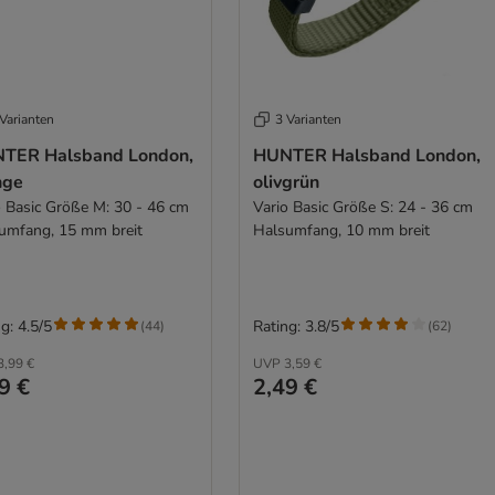
Varianten
3 Varianten
TER Halsband London,
HUNTER Halsband London,
nge
olivgrün
o Basic Größe M: 30 - 46 cm
Vario Basic Größe S: 24 - 36 cm
umfang, 15 mm breit
Halsumfang, 10 mm breit
g: 4.5/5
Rating: 3.8/5
(
44
)
(
62
)
3,99 €
UVP
3,59 €
9 €
2,49 €