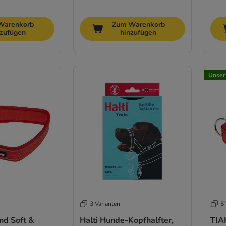
Warenkorb
Zum Warenkorb
nzufügen
hinzufügen
Unser
3 Varianten
5 
nd Soft &
Halti Hunde-Kopfhalfter,
TIA