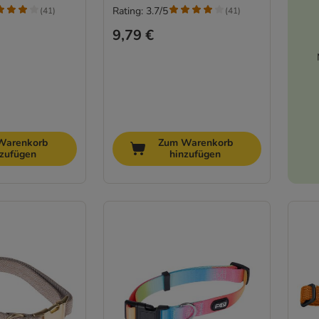
Rating: 3.7/5
(
41
)
(
41
)
9,79 €
Warenkorb
Zum Warenkorb
nzufügen
hinzufügen