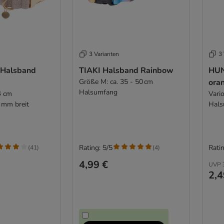
3 Varianten
3 
 Halsband
TIAKI Halsband Rainbow
HUN
Größe M: ca. 35 - 50 cm
ora
Halsumfang
4 cm
Vari
 mm breit
Hals
Rating: 5/5
Ratin
(
41
)
(
4
)
4,99 €
UVP
2,4