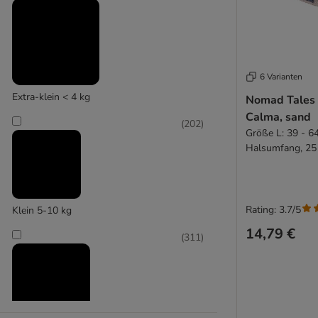
(
19
)
6 Varianten
Freudentier
Extra-klein < 4 kg
Nomad Tales
Calma, sand
(
9
)
(
202
)
Größe L: 39 - 6
Halsumfang, 25
Halti
Rating: 3.7/5
Klein 5-10 kg
14,79 €
(
311
)