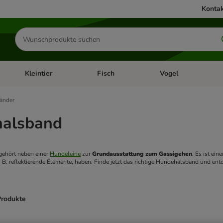
Kontak
Produkte
suchen
Kleintier
Fisch
Vogel
utter & Zubehör
Kategorie-Menü öffnen: Hundefutter & Zubehör
Kategorie-Menü öffnen: Kleintier
Kategorie-Menü öffnen
Ka
änder
alsband
ehört neben einer 
Hundeleine
 zur 
Grundausstattung zum Gassigehen
. Es ist ei
. B. reflektierende Elemente, haben. Finde jetzt das richtige Hundehalsband und ent
Produkte
ve been changed