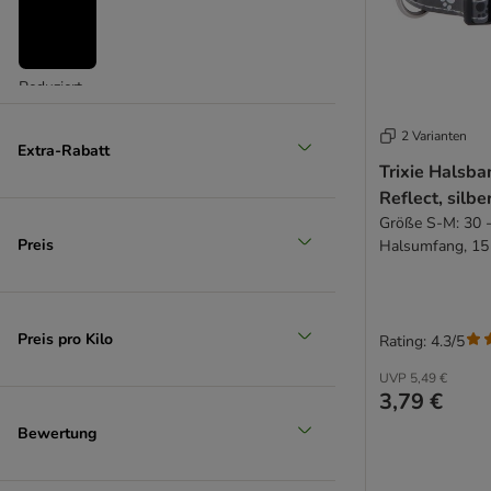
Reduziert
(
25
)
2 Varianten
Extra-Rabatt
Trixie Halsba
Reflect, silbe
Größe S-M: 30 
Preis
Halsumfang, 15
Unser Favorit
Preis pro Kilo
Rating: 4.3/5
UVP
5,49 €
3,79 €
Bewertung