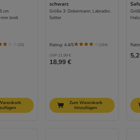
schwarz
Safe
55 cm
Größe 3: Dobermann, Labrador,
Größ
 mm breit
Setter
Hals
Rating: 4.4/5
Ratin
(
32
)
(
164
)
5,2
UVP
21,99 €
18,99 €
Warenkorb
Zum Warenkorb
nzufügen
hinzufügen