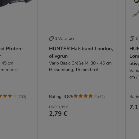
3 Varianten
3 
nd Pfoten-
HUNTER Halsband London,
HUN
r
olivgrün
Lon
- 45 cm
Vario Basic Größe M: 30 - 46 cm
oliv
 mm breit
Halsumfang, 15 mm breit
Vari
cm /
Rating: 3.8/5
Ratin
(
733
)
(
62
)
7,1
UVP
3,99 €
2,79 €