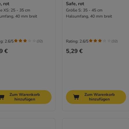
, rot
Safe, rot
e XS: 25 - 35 cm
Größe S: 35 - 45 cm
umfang, 40 mm breit
Halsumfang, 40 mm breit
g: 2.6/5
Rating: 2.6/5
(
32
)
(
32
)
9 €
5,29 €
Zum Warenkorb
Zum Warenkorb
hinzufügen
hinzufügen