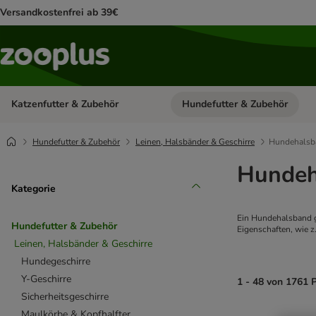
Versandkostenfrei ab 39€
Katzenfutter & Zubehör
Hundefutter & Zubehör
Kategorie-Menü öffnen: Katzenf
Hundefutter & Zubehör
Leinen, Halsbänder & Geschirre
Hundehalsb
Hundeh
Kategorie
Ein Hundehalsband g
Hundefutter & Zubehör
Eigenschaften, wie z
Leinen, Halsbänder & Geschirre
Hundegeschirre
Y-Geschirre
1 - 48 von 1761 
Sicherheitsgeschirre
Maulkörbe & Kopfhalfter
product items ha