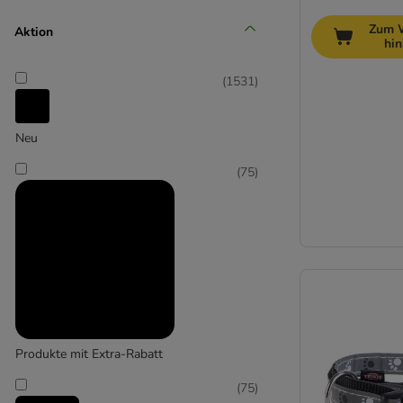
Mittel 11-25 kg
Zum 
Aktion
hi
(
253
)
(
1531
)
Neu
Groß 26-45 kg
(
75
)
(
224
)
Extra-groß > 45 kg
Produkte mit Extra-Rabatt
(
75
)