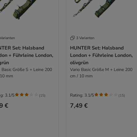
Varianten
3 Varianten
TER Set: Halsband
HUNTER Set: Halsband
don + Führleine London,
London + Führleine London,
grün
olivgrün
o Basic Größe S + Leine 200
Vario Basic Größe M + Leine 200
 10 mm
cm / 10 mm
g: 3.1/5
Rating: 3.1/5
(
15
)
(
15
)
9 €
7,49 €