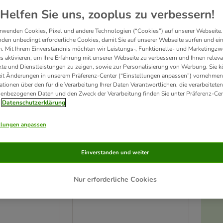
Helfen Sie uns, zooplus zu verbessern!
Unser Favorit
rwenden Cookies, Pixel und andere Technologien (“Cookies”) auf unserer Webseite.
den unbedingt erforderliche Cookies, damit Sie auf unserer Webseite surfen und ei
. Mit Ihrem Einverständnis möchten wir Leistungs-, Funktionelle- und Marketingzw
s aktivieren, um Ihre Erfahrung mit unserer Webseite zu verbessern und Ihnen relev
te und Dienstleistungen zu zeigen, sowie zur Personalisierung von Werbung. Sie 
eit Änderungen in unserem Präferenz-Center (“Einstellungen anpassen”) vornehmen
ationen über den für die Verarbeitung Ihrer Daten Verantwortlichen, die verarbeiteten
enbezogenen Daten und den Zweck der Verarbeitung finden Sie unter Präferenz-Cen
Datenschutzerklärung
llungen anpassen
6 Varianten
 Halsband
Nomad Tales Halsband
Einverstanden und weiter
Calma, sand
36 cm
Größe S: 30 - 46 cm
Nur erforderliche Cookies
 mm breit
Halsumfang, 15 mm breit