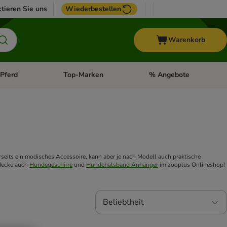
tieren Sie uns
Wiederbestellen
Warenkorb
Pferd
Top-Marken
% Angebote
: Fisch
tegorie-Menü öffnen: Vogel
Kategorie-Menü öffnen: Pferd
Kategorie-Menü öffnen: T
nerseits ein modisches Accessoire, kann aber je nach Modell auch praktische 
decke auch 
Hundegeschirre
 und 
Hundehalsband Anhänger
 im zooplus Onlineshop!
Beliebtheit