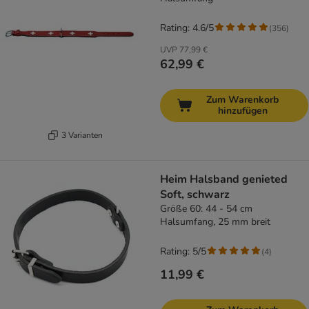
Rating: 4.6/5
(
356
)
UVP
77,99 €
62,99 €
Zum Warenkorb
hinzufügen
3 Varianten
Heim Halsband genieted
Soft, schwarz
Größe 60: 44 - 54 cm
Halsumfang, 25 mm breit
Rating: 5/5
(
4
)
11,99 €