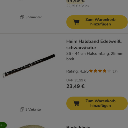
44,49 €
22,25 € / Stück
3 Varianten
Zum Warenkorb
hinzufügen
Heim Halsband Edelweiß,
schwarz/natur
36 - 44 cm Halsumfang, 25 mm
breit
Rating: 4.3/5
(
27
)
UVP
35,99 €
23,49 €
Zum Warenkorb
hinzufügen
3 Varianten
Neu
Rudelkönig