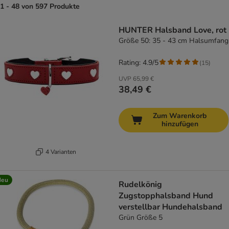
1 - 48 von 597 Produkte
product items have been changed
HUNTER Halsband Love, rot
Größe 50: 35 - 43 cm Halsumfang
Rating: 4.9/5
(
15
)
UVP
65,99 €
38,49 €
Zum Warenkorb
hinzufügen
4 Varianten
Neu
Rudelkönig
Zugstopphalsband Hund
verstellbar Hundehalsband
Grün Größe 5