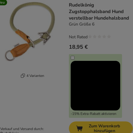
Neu
Rudelkönig
Zugstopphalsband Hund
verstellbar Hundehalsband
Grün Größe 6
Not Rated
18,95 €
4 Varianten
-15% Extra-Rabatt aktivieren
Zum Warenkorb
Verkauf und Versand durch:
hinzufügen