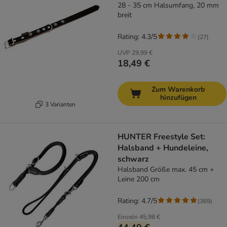
28 - 35 cm Halsumfang, 20 mm
breit
Rating: 4.3/5
(
27
)
UVP
29,99 €
18,49 €
Zum Warenkorb
hinzufügen
3 Varianten
HUNTER Freestyle Set:
Halsband + Hundeleine,
schwarz
Halsband Größe max. 45 cm +
Leine 200 cm
Rating: 4.7/5
(
369
)
Einzeln
45,98 €