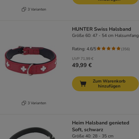
3 Varianten
HUNTER Swiss Halsband
Größe 60: 47 - 54 cm Halsumfang
Rating: 4.6/5
(
356
)
UVP
71,99 €
49,99 €
Zum Warenkorb
hinzufügen
3 Varianten
Heim Halsband genieted
Soft, schwarz
Größe 40: 28 - 35 cm