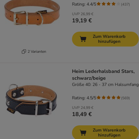
Rating: 4.4/5
(
437
)
UVP
26,99 €
19,19 €
Zum Warenkorb
hinzufügen
2 Varianten
Heim Lederhalsband Stars,
schwarz/beige
Größe 40: 26 - 37 cm Halsumfang
Rating: 4.5/5
(
569
)
UVP
24,99 €
18,49 €
Zum Warenkorb
hinzufügen