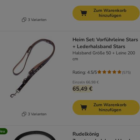
Zum Warenkorb
hinzufügen
3 Varianten
Heim Set: Vorführleine Stars
+ Lederhalsband Stars
Halsband Größe 50 + Leine 200
cm
Rating: 4.5/5
(
575
)
Einzeln
66,98 €
65,49 €
Zum Warenkorb
hinzufügen
3 Varianten
Neu
Rudelkönig