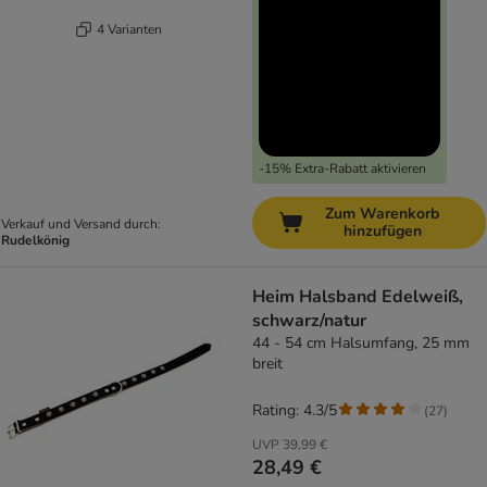
4 Varianten
-15% Extra-Rabatt aktivieren
Zum Warenkorb
Verkauf und Versand durch:
hinzufügen
Rudelkönig
Heim Halsband Edelweiß,
schwarz/natur
44 - 54 cm Halsumfang, 25 mm
breit
Rating: 4.3/5
(
27
)
UVP
39,99 €
28,49 €