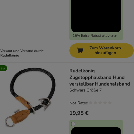
-15% Extra-Rabatt aktivieren
Zum Warenkorb
Verkauf und Versand durch:
hinzufügen
Rudelkönig
Neu
Rudelkönig
Zugstopphalsband Hund
verstellbar Hundehalsband
Schwarz Größe 7
Not Rated
19,95 €