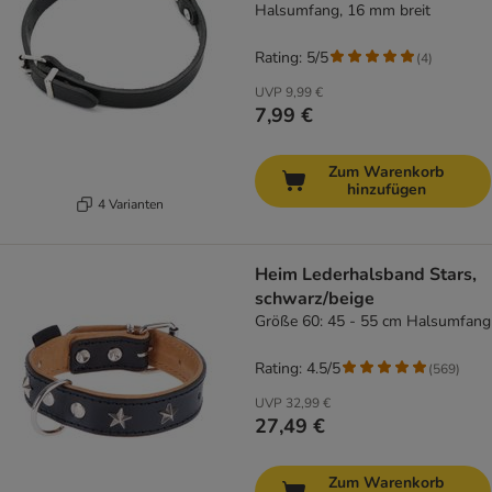
Halsumfang, 16 mm breit
Rating: 5/5
(
4
)
UVP
9,99 €
7,99 €
Zum Warenkorb
hinzufügen
4 Varianten
Heim Lederhalsband Stars,
schwarz/beige
Größe 60: 45 - 55 cm Halsumfang
Rating: 4.5/5
(
569
)
UVP
32,99 €
27,49 €
Zum Warenkorb