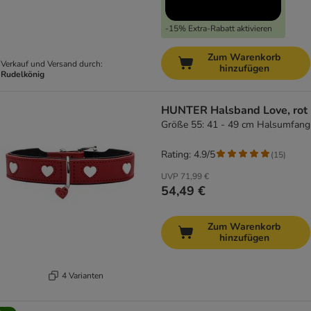
-15% Extra-Rabatt aktivieren
Zum Warenkorb
Verkauf und Versand durch:
hinzufügen
Rudelkönig
HUNTER Halsband Love, rot
Größe 55: 41 - 49 cm Halsumfang
Rating: 4.9/5
(
15
)
UVP
71,99 €
54,49 €
Zum Warenkorb
hinzufügen
4 Varianten