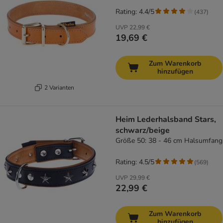
Rating: 4.4/5
(
437
)
UVP
22,99 €
19,69 €
Zum Warenkorb
hinzufügen
2 Varianten
Heim Lederhalsband Stars,
schwarz/beige
Größe 50: 38 - 46 cm Halsumfang
Rating: 4.5/5
(
569
)
UVP
29,99 €
22,99 €
Zum Warenkorb
hinzufügen