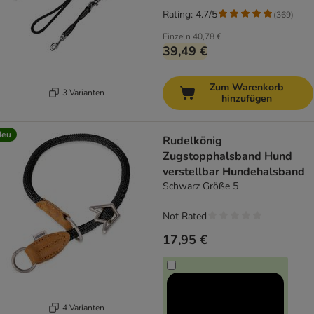
Rating: 4.7/5
(
369
)
Einzeln
40,78 €
39,49 €
Zum Warenkorb
3 Varianten
hinzufügen
Neu
Rudelkönig
Zugstopphalsband Hund
verstellbar Hundehalsband
Schwarz Größe 5
Not Rated
17,95 €
4 Varianten