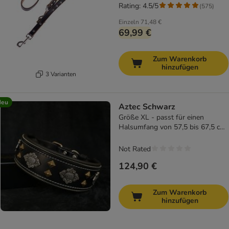
Rating: 4.5/5
(
575
)
Einzeln
71,48 €
69,99 €
Zum Warenkorb
hinzufügen
3 Varianten
Neu
Aztec Schwarz
Größe XL - passt für einen
Halsumfang von 57,5 bis 67,5 cm
/ nur Halsband
Not Rated
124,90 €
Zum Warenkorb
hinzufügen