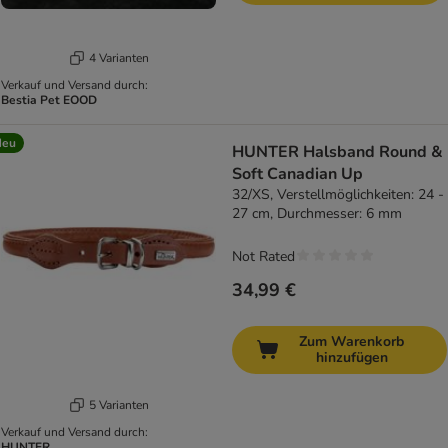
4 Varianten
Verkauf und Versand durch:
Bestia Pet EOOD
Neu
HUNTER Halsband Round &
Soft Canadian Up
32/XS, Verstellmöglichkeiten: 24 -
27 cm, Durchmesser: 6 mm
Not Rated
34,99 €
Zum Warenkorb
hinzufügen
5 Varianten
Verkauf und Versand durch:
HUNTER