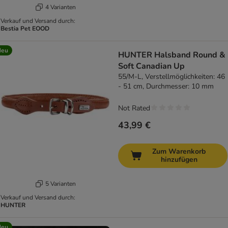
4 Varianten
Verkauf und Versand durch:
Bestia Pet EOOD
Neu
HUNTER Halsband Round &
Soft Canadian Up
55/M-L, Verstellmöglichkeiten: 46
- 51 cm, Durchmesser: 10 mm
Not Rated
43,99 €
Zum Warenkorb
hinzufügen
5 Varianten
Verkauf und Versand durch:
HUNTER
Neu