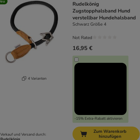
Neu
Rudelkönig
Zugstopphalsband Hund
verstellbar Hundehalsband
Schwarz Größe 4
Not Rated
16,95 €
4 Varianten
-15% Extra-Rabatt aktivieren
Zum Warenkorb
Verkauf und Versand durch:
hinzufügen
Rudelkönig