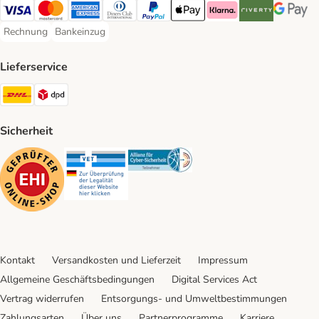
Visa Payment Method
Mastercard Payment Method
American Express Payment Method
Diners Club Payment Method
PayPal Payment Method
Apple Pay Payment Method
Klarna Payment Method
Riverty Payment 
Google P
Rechnung
Bankeinzug
Rechnung Payment Method
Bankeinzug Payment Method
Lieferservice
DHL Shipping Method
DPD Shipping Method
Sicherheit
Security
Security
Security
Kontakt
Versandkosten und Lieferzeit
Impressum
Allgemeine Geschäftsbedingungen
Digital Services Act
Vertrag widerrufen
Entsorgungs- und Umweltbestimmungen
Zahlungsarten
Über uns
Partnerprogramme
Karriere