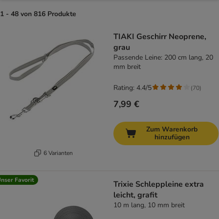
1 - 48 von 816 Produkte
product items have been changed
TIAKI Geschirr Neoprene,
grau
Passende Leine: 200 cm lang, 20
mm breit
Rating: 4.4/5
(
70
)
7,99 €
Zum Warenkorb
hinzufügen
6 Varianten
nser Favorit
Trixie Schleppleine extra
leicht, grafit
10 m lang, 10 mm breit