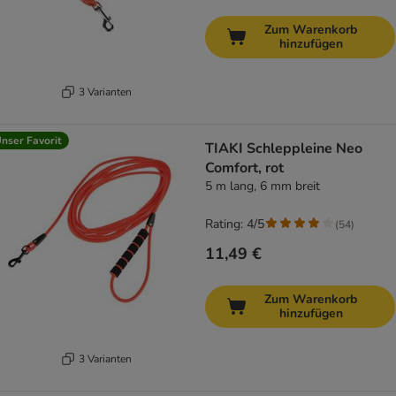
Zum Warenkorb
hinzufügen
3 Varianten
nser Favorit
TIAKI Schleppleine Neo
Comfort, rot
5 m lang, 6 mm breit
Rating: 4/5
(
54
)
11,49 €
Zum Warenkorb
hinzufügen
3 Varianten