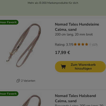
Mehr als 8.000 Markenprodukte für dich
nser Favorit
Nomad Tales Hundeleine
Calma, sand
200 cm lang, 20 mm breit
Rating: 3.7/5
(
17
)
17,99 €
Zum Warenkorb
hinzufügen
2 Varianten
nser Favorit
Nomad Tales Halsband
Calma, sand
Passende Leine: 200 cm lang, 20