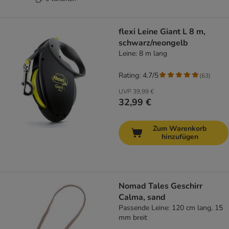
flexi Leine Giant L 8 m,
schwarz/neongelb
Leine: 8 m lang
Rating: 4.7/5
(
63
)
UVP
39,99 €
32,99 €
Zum Warenkorb
hinzufügen
Nomad Tales Geschirr
Calma, sand
Passende Leine: 120 cm lang, 15
mm breit