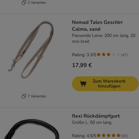
2 Varianten
Nomad Tales Geschirr
Calma, sand
Passende Leine: 200 cm lang, 20
mm breit
Rating: 3.3/5
(
47
)
17,99 €
Zum Warenkorb
hinzufügen
7 Varianten
flexi Rückdämpfgurt
Größe L: 50 cm lang
Rating: 4.5/5
(
60
)