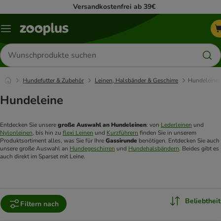
Versandkostenfrei ab 39€
Menü
Produkte
suchen
Hundefutter & Zubehör
Leinen, Halsbänder & Geschirre
Hundeleine
Hundeleine
Entdecken Sie unsere 
große Auswahl an Hundeleinen
: von 
Lederleinen
 und 
Nylonleinen
, bis hin zu 
flexi Leinen
 und 
Kurzführern
 finden Sie in unserem 
Produktsortiment alles, was Sie für Ihre 
Gassirunde 
benötigen. Entdecken Sie auch 
unsere große Auswahl an 
Hundegeschirren
 und 
Hundehalsbändern
. Beides gibt es 
auch direkt im Sparset mit Leine.
Beliebtheit
Filtern nach