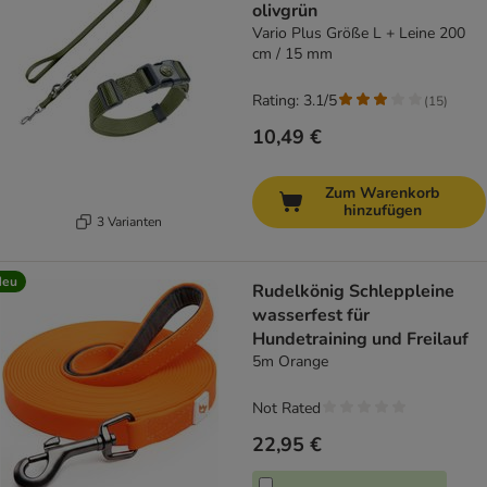
olivgrün
Vario Plus Größe L + Leine 200
cm / 15 mm
Rating: 3.1/5
(
15
)
10,49 €
Zum Warenkorb
hinzufügen
3 Varianten
Neu
Rudelkönig Schleppleine
wasserfest für
Hundetraining und Freilauf
5m Orange
Not Rated
22,95 €