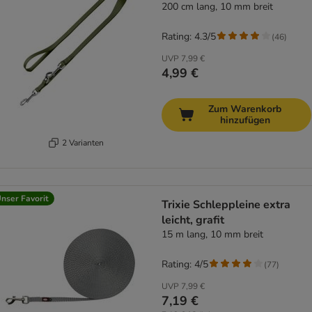
200 cm lang, 10 mm breit
Rating: 4.3/5
(
46
)
UVP
7,99 €
4,99 €
Zum Warenkorb
hinzufügen
2 Varianten
nser Favorit
Trixie Schleppleine extra
leicht, grafit
15 m lang, 10 mm breit
Rating: 4/5
(
77
)
UVP
7,99 €
7,19 €