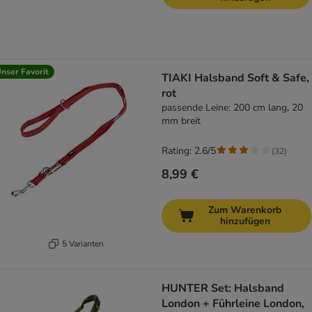
nser Favorit
TIAKI Halsband Soft & Safe,
rot
passende Leine: 200 cm lang, 20
mm breit
Rating: 2.6/5
(
32
)
8,99 €
Zum Warenkorb
hinzufügen
5 Varianten
HUNTER Set: Halsband
London + Führleine London,