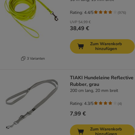
Rating: 4.4/5
(
976
)
UVP
54,99 €
38,49 €
Zum Warenkorb
hinzufügen
3 Varianten
TIAKI Hundeleine Reflective
Rubber, grau
200 cm lang, 20 mm breit
Rating: 4.3/5
(
4
)
7,99 €
Zum Warenkorb
hinzufügen