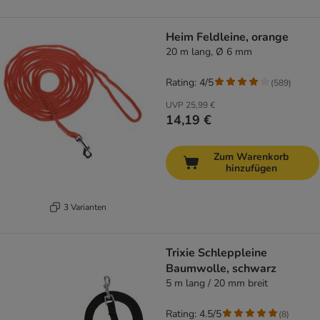
Heim Feldleine, orange
20 m lang, Ø 6 mm
Rating: 4/5
(
589
)
UVP
25,99 €
14,19 €
Zum Warenkorb
hinzufügen
3 Varianten
Trixie Schleppleine
Baumwolle, schwarz
5 m lang / 20 mm breit
Rating: 4.5/5
(
8
)