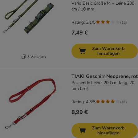
Vario Basic Größe M + Leine 200
cm / 10 mm
Rating: 3.1/5
(
15
)
7,49 €
Zum Warenkorb
hinzufügen
3 Varianten
TIAKI Geschirr Neoprene, rot
Passende Leine: 200 cm lang, 20
mm breit
Rating: 4.3/5
(
41
)
8,99 €
Zum Warenkorb
hinzufügen