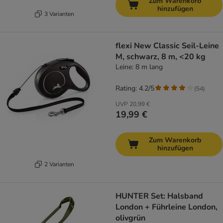
Zum Warenkorb
hinzufügen
3 Varianten
flexi New Classic Seil-Leine
M, schwarz, 8 m, <20 kg
Leine: 8 m lang
Rating: 4.2/5
(
54
)
UVP
20,99 €
19,99 €
Zum Warenkorb
hinzufügen
2 Varianten
HUNTER Set: Halsband
London + Führleine London,
olivgrün