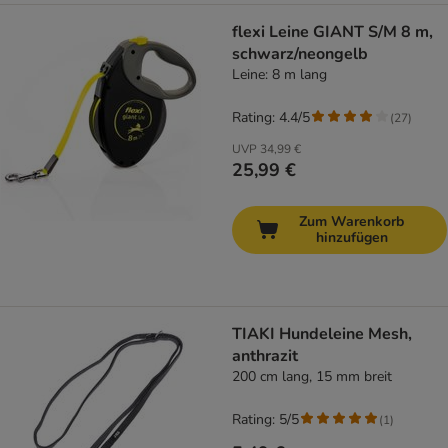
flexi Leine GIANT S/M 8 m,
schwarz/neongelb
Leine: 8 m lang
Rating: 4.4/5
(
27
)
UVP
34,99 €
25,99 €
Zum Warenkorb
hinzufügen
TIAKI Hundeleine Mesh,
anthrazit
200 cm lang, 15 mm breit
Rating: 5/5
(
1
)