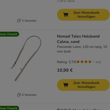
7,19 € / Stück
Zum Warenkorb
hinzufügen
3 Varianten
nser Favorit
Nomad Tales Halsband
Calma, sand
Passende Leine: 120 cm lang, 15
mm breit
Rating: 3.7/5
(
41
)
10,99 €
Zum Warenkorb
hinzufügen
6 Varianten
nser Favorit