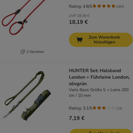
Rating: 4.8/5
(
384
)
UVP
28,99 €
18,19 €
Zum Warenkorb
hinzufügen
2 Varianten
HUNTER Set: Halsband
London + Führleine London,
olivgrün
Vario Basic Größe S + Leine 200
cm / 10 mm
Rating: 3.1/5
(
15
)
7,19 €