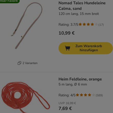
nser Favorit
Nomad Tales Hundeleine
Calma, sand
120 cm lang, 15 mm breit
Rating: 3.7/5
(
17
)
10,99 €
Zum Warenkorb
hinzufügen
2 Varianten
Heim Feldleine, orange
5 m lang, Ø 6 mm
Rating: 4/5
(
589
)
UVP
16,99 €
7,69 €