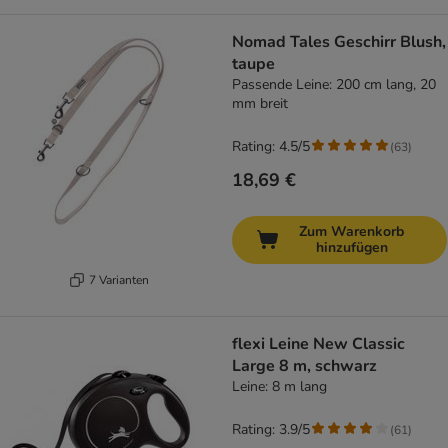
Nomad Tales Geschirr Blush,
taupe
Passende Leine: 200 cm lang, 20
mm breit
Rating: 4.5/5
(
63
)
18,69 €
Zum Warenkorb
hinzufügen
7 Varianten
flexi Leine New Classic
Large 8 m, schwarz
Leine: 8 m lang
Rating: 3.9/5
(
61
)