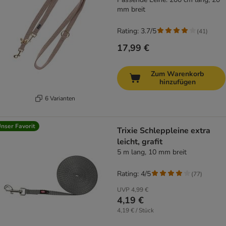
mm breit
Rating: 3.7/5
(
41
)
17,99 €
Zum Warenkorb
hinzufügen
6 Varianten
nser Favorit
Trixie Schleppleine extra
leicht, grafit
5 m lang, 10 mm breit
Rating: 4/5
(
77
)
UVP
4,99 €
4,19 €
4,19 € / Stück