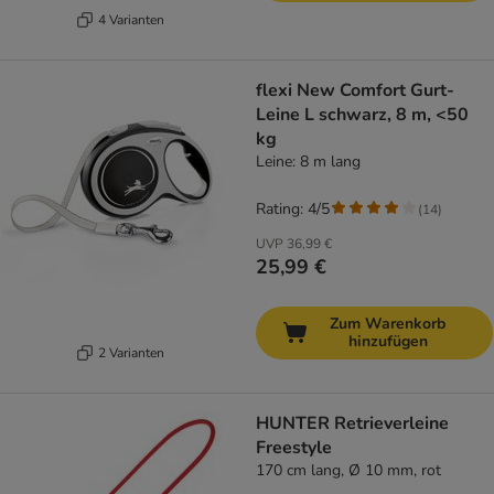
4 Varianten
flexi New Comfort Gurt-
Leine L schwarz, 8 m, <50
kg
Leine: 8 m lang
Rating: 4/5
(
14
)
UVP
36,99 €
25,99 €
Zum Warenkorb
hinzufügen
2 Varianten
HUNTER Retrieverleine
Freestyle
170 cm lang, Ø 10 mm, rot