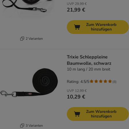
UVP
29,99 €
21,99 €
Zum Warenkorb
hinzufügen
2 Varianten
Trixie Schleppleine
Baumwolle, schwarz
10 m lang / 20 mm breit
Rating: 4.5/5
(
8
)
UVP
12,99 €
10,29 €
Zum Warenkorb
hinzufügen
3 Varianten