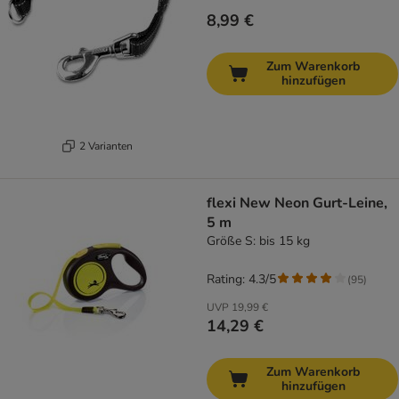
8,99 €
Zum Warenkorb
hinzufügen
2 Varianten
flexi New Neon Gurt-Leine,
5 m
Größe S: bis 15 kg
Rating: 4.3/5
(
95
)
UVP
19,99 €
14,29 €
Zum Warenkorb
hinzufügen