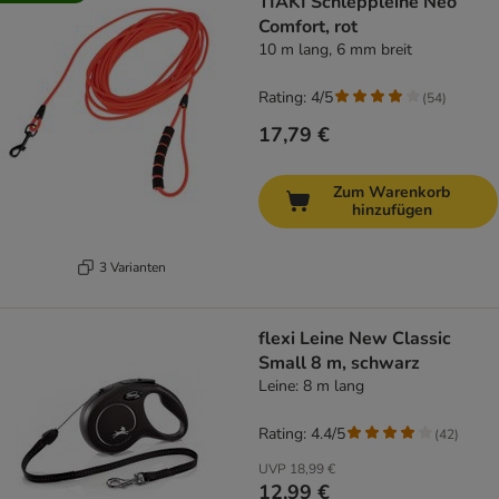
TIAKI Schleppleine Neo
Comfort, rot
10 m lang, 6 mm breit
Rating: 4/5
(
54
)
17,79 €
Zum Warenkorb
hinzufügen
3 Varianten
flexi Leine New Classic
Small 8 m, schwarz
Leine: 8 m lang
Rating: 4.4/5
(
42
)
UVP
18,99 €
12,99 €