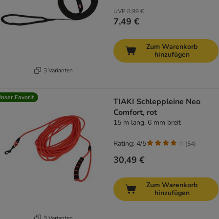
UVP
8,99 €
7,49 €
Zum Warenkorb
hinzufügen
3 Varianten
nser Favorit
TIAKI Schleppleine Neo
Comfort, rot
15 m lang, 6 mm breit
Rating: 4/5
(
54
)
30,49 €
Zum Warenkorb
hinzufügen
3 Varianten