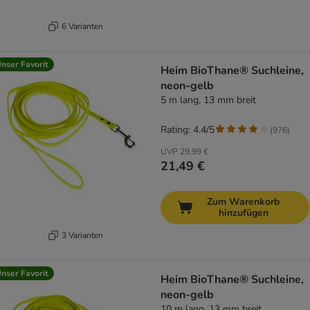
6 Varianten
nser Favorit
Heim BioThane® Suchleine,
neon-gelb
5 m lang, 13 mm breit
Rating: 4.4/5
(
976
)
UVP
29,99 €
21,49 €
Zum Warenkorb
hinzufügen
3 Varianten
nser Favorit
Heim BioThane® Suchleine,
neon-gelb
10 m lang, 13 mm breit