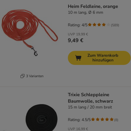
Heim Feldleine, orange
10 m lang, Ø 6 mm
Rating: 4/5
(
589
)
UVP
19,99 €
9,49 €
Zum Warenkorb
hinzufügen
3 Varianten
Trixie Schleppleine
Baumwolle, schwarz
15 m lang / 20 mm breit
Rating: 4.5/5
(
8
)
UVP
16,99 €