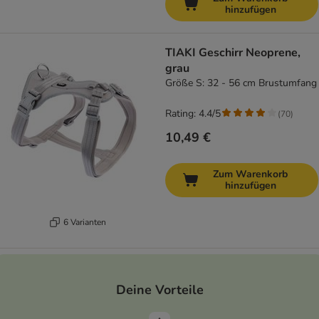
hinzufügen
TIAKI Geschirr Neoprene,
grau
Größe S: 32 - 56 cm Brustumfang
Rating: 4.4/5
(
70
)
10,49 €
Zum Warenkorb
hinzufügen
6 Varianten
Deine Vorteile