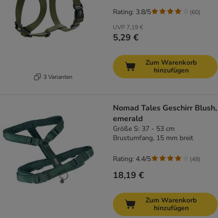
Rating: 3.8/5
(
60
)
UVP
7,19 €
5,29 €
Zum Warenkorb
hinzufügen
3 Varianten
Nomad Tales Geschirr Blush,
emerald
Größe S: 37 - 53 cm
Brustumfang, 15 mm breit
Rating: 4.4/5
(
48
)
18,19 €
Zum Warenkorb
hinzufügen