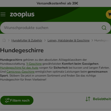
Versandkostenfrei ab 39€
Menü
Produkte
suchen
Hundefutter & Zubehör
Leinen, Halsbänder & Geschirre
Hundegeschi
Hundegeschirre
Hundegeschirre
gehören zu den absoluten Alltagsklassikern der
Hundeausstattung.
Y-Geschirre
gewährleisten
Komfort beim Gassigehen
.
Hundegeschirre für das Auto
sorgen für
Sicherheit
bei kurzen und langen Fahrten.
Und
Carnicross-Geschirre
ermöglichen optimale Leistungen beim
gemeinsamen
Sport
. Stöbern Sie jetzt in unserem Sortiment und finden Sie das richtige
Hundegeschirr für Ihren Vierbeiner!
Beliebtheit
Filtern nach