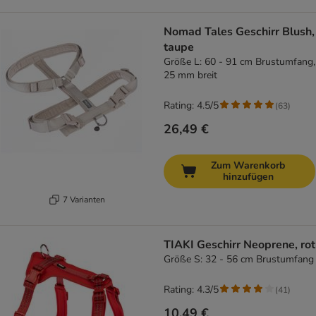
Nomad Tales Geschirr Blush,
taupe
Größe L: 60 - 91 cm Brustumfang,
25 mm breit
Rating: 4.5/5
(
63
)
26,49 €
Zum Warenkorb
hinzufügen
7 Varianten
TIAKI Geschirr Neoprene, rot
Größe S: 32 - 56 cm Brustumfang
Rating: 4.3/5
(
41
)
10,49 €