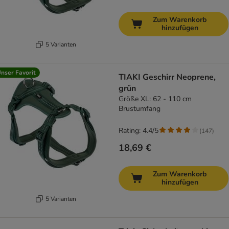
Zum Warenkorb
hinzufügen
5 Varianten
nser Favorit
TIAKI Geschirr Neoprene,
grün
Größe XL: 62 - 110 cm
Brustumfang
Rating: 4.4/5
(
147
)
18,69 €
Zum Warenkorb
hinzufügen
5 Varianten