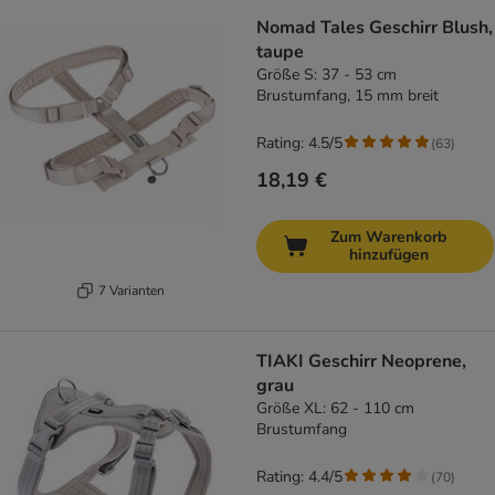
Nomad Tales Geschirr Blush,
taupe
Größe S: 37 - 53 cm
Brustumfang, 15 mm breit
Rating: 4.5/5
(
63
)
18,19 €
Zum Warenkorb
hinzufügen
7 Varianten
TIAKI Geschirr Neoprene,
grau
Größe XL: 62 - 110 cm
Brustumfang
Rating: 4.4/5
(
70
)