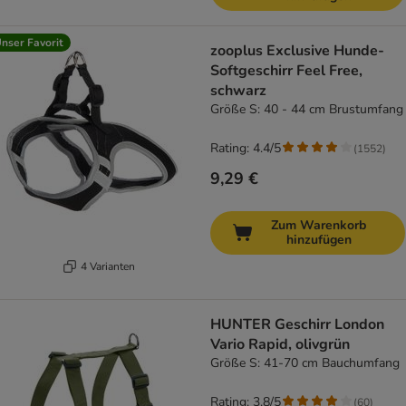
nser Favorit
zooplus Exclusive Hunde-
Softgeschirr Feel Free,
schwarz
Größe S: 40 - 44 cm Brustumfang
Rating: 4.4/5
(
1552
)
9,29 €
Zum Warenkorb
hinzufügen
4 Varianten
HUNTER Geschirr London
Vario Rapid, olivgrün
Größe S: 41-70 cm Bauchumfang
Rating: 3.8/5
(
60
)