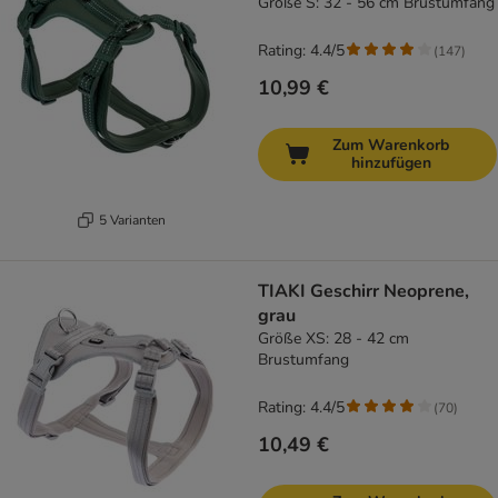
Größe S: 32 - 56 cm Brustumfang
Rating: 4.4/5
(
147
)
10,99 €
Zum Warenkorb
hinzufügen
5 Varianten
TIAKI Geschirr Neoprene,
grau
Größe XS: 28 - 42 cm
Brustumfang
Rating: 4.4/5
(
70
)
10,49 €