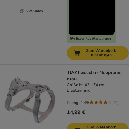
6 Varianten
-5% Extra-Rabatt aktivieren
Zum Warenkorb
hinzufügen
TIAKI Geschirr Neoprene,
grau
Größe M: 42 - 74 cm
Brustumfang
Rating: 4.4/5
(
70
)
14,99 €
Zum Warenkorb