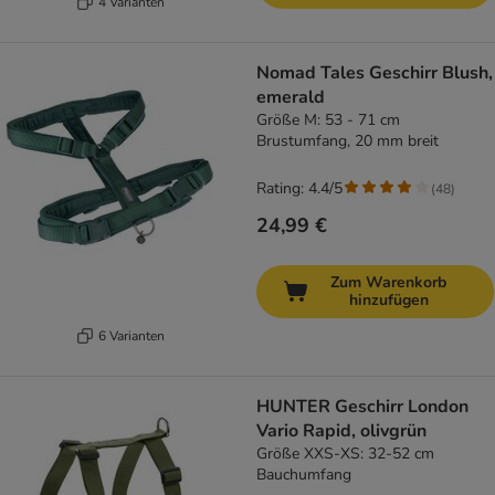
4 Varianten
Nomad Tales Geschirr Blush,
emerald
Größe M: 53 - 71 cm
Brustumfang, 20 mm breit
Rating: 4.4/5
(
48
)
24,99 €
Zum Warenkorb
hinzufügen
6 Varianten
HUNTER Geschirr London
Vario Rapid, olivgrün
Größe XXS-XS: 32-52 cm
Bauchumfang