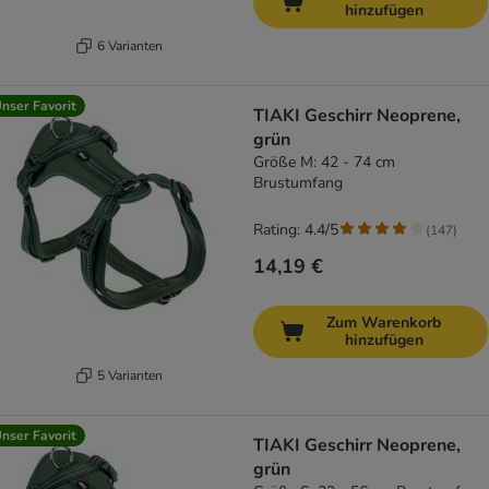
hinzufügen
6 Varianten
nser Favorit
TIAKI Geschirr Neoprene,
grün
Größe M: 42 - 74 cm
Brustumfang
Rating: 4.4/5
(
147
)
14,19 €
Zum Warenkorb
hinzufügen
5 Varianten
nser Favorit
TIAKI Geschirr Neoprene,
grün