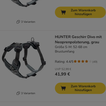
Zum Warenkorb
hinzufügen
3 Varianten
HUNTER Geschirr Divo mit
Neoprenpolsterung, grau
Größe S-M: 52-68 cm
Brustumfang
Rating: 4.4/5
(
49
)
UVP
52,99 €
41,99 €
Zum Warenkorb
hinzufügen
3 Varianten