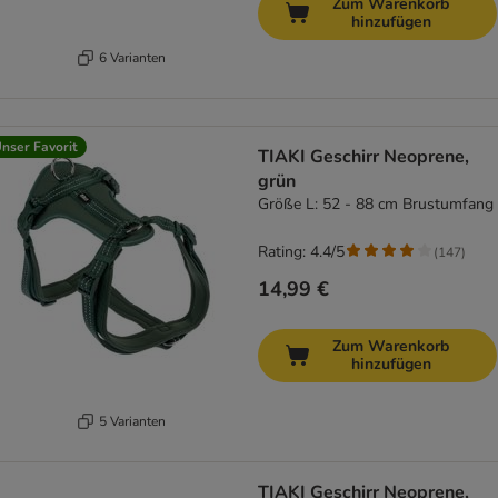
Zum Warenkorb
hinzufügen
6 Varianten
nser Favorit
TIAKI Geschirr Neoprene,
grün
Größe L: 52 - 88 cm Brustumfang
Rating: 4.4/5
(
147
)
14,99 €
Zum Warenkorb
hinzufügen
5 Varianten
TIAKI Geschirr Neoprene,