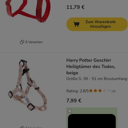
11,79 €
Zum Warenkorb
hinzufügen
6 Varianten
Harry Potter Geschirr
Heiligtümer des Todes,
beige
Größe S: 39 - 51 cm Brustumfang
Rating: 2.8/5
(
4
)
7,99 €