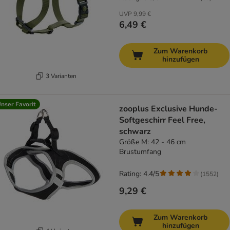
UVP
9,99 €
6,49 €
Zum Warenkorb
hinzufügen
3 Varianten
nser Favorit
zooplus Exclusive Hunde-
Softgeschirr Feel Free,
schwarz
Größe M: 42 - 46 cm
Brustumfang
Rating: 4.4/5
(
1552
)
9,29 €
Zum Warenkorb
hinzufügen