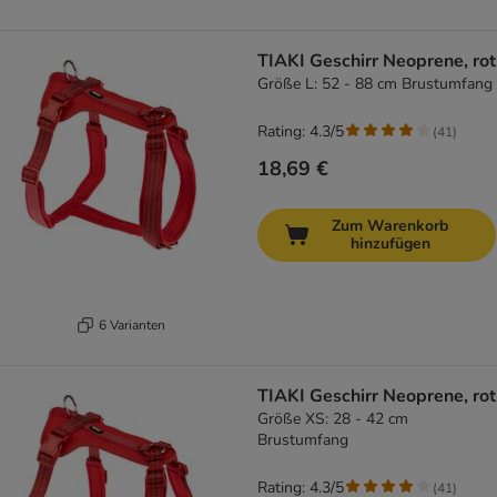
TIAKI Geschirr Neoprene, rot
Größe L: 52 - 88 cm Brustumfang
Rating: 4.3/5
(
41
)
18,69 €
Zum Warenkorb
hinzufügen
6 Varianten
TIAKI Geschirr Neoprene, rot
Größe XS: 28 - 42 cm
Brustumfang
Rating: 4.3/5
(
41
)