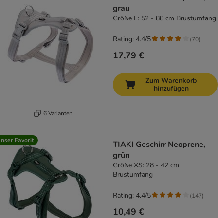
grau
Größe L: 52 - 88 cm Brustumfang
Rating: 4.4/5
(
70
)
17,79 €
Zum Warenkorb
hinzufügen
6 Varianten
nser Favorit
TIAKI Geschirr Neoprene,
grün
Größe XS: 28 - 42 cm
Brustumfang
Rating: 4.4/5
(
147
)
10,49 €