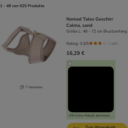
1 - 48 von 625 Produkte
product items have been changed
Nomad Tales Geschirr
Calma, sand
Größe L: 48 - 72 cm Brustumfang
Rating: 3.3/5
(
47
)
16,29 €
7 Varianten
-5% Extra-Rabatt aktivieren
Zum Warenkorb