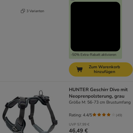
3 Varianten
-50% Extra-Rabatt aktivieren
Zum Warenkorb
hinzufügen
HUNTER Geschirr Divo mit
Neoprenpolsterung, grau
Größe M: 56-73 cm Brustumfang
Rating: 4.4/5
(
49
)
UVP
57,99 €
46,49 €