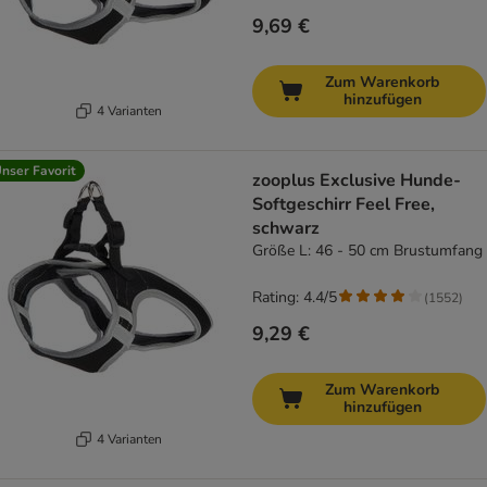
9,69 €
Zum Warenkorb
hinzufügen
4 Varianten
nser Favorit
zooplus Exclusive Hunde-
Softgeschirr Feel Free,
schwarz
Größe L: 46 - 50 cm Brustumfang
Rating: 4.4/5
(
1552
)
9,29 €
Zum Warenkorb
hinzufügen
4 Varianten