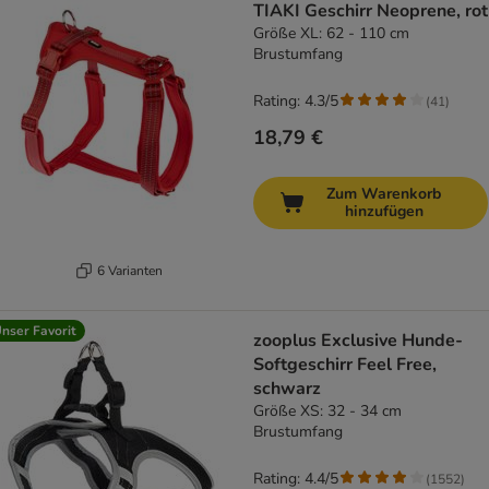
TIAKI Geschirr Neoprene, rot
Größe XL: 62 - 110 cm
Brustumfang
Rating: 4.3/5
(
41
)
18,79 €
Zum Warenkorb
hinzufügen
6 Varianten
nser Favorit
zooplus Exclusive Hunde-
Softgeschirr Feel Free,
schwarz
Größe XS: 32 - 34 cm
Brustumfang
Rating: 4.4/5
(
1552
)