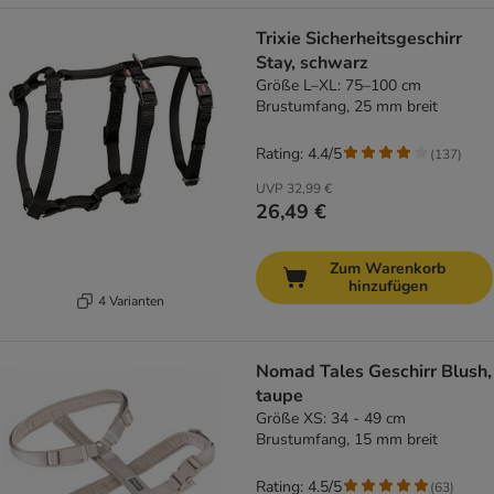
Trixie Sicherheitsgeschirr
Stay, schwarz
Größe L–XL: 75–100 cm
Brustumfang, 25 mm breit
Rating: 4.4/5
(
137
)
UVP
32,99 €
26,49 €
Zum Warenkorb
hinzufügen
4 Varianten
Nomad Tales Geschirr Blush,
taupe
Größe XS: 34 - 49 cm
Brustumfang, 15 mm breit
Rating: 4.5/5
(
63
)