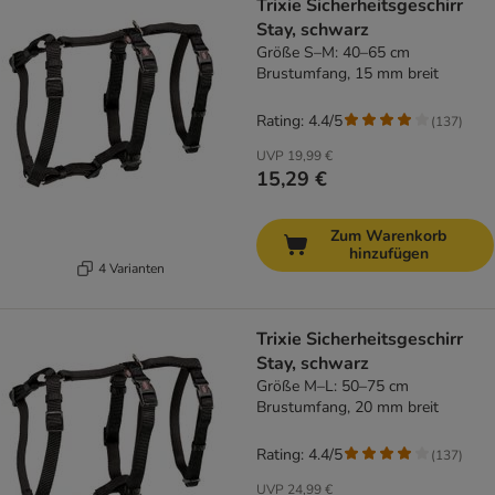
Trixie Sicherheitsgeschirr
Stay, schwarz
Größe S–M: 40–65 cm
Brustumfang, 15 mm breit
Rating: 4.4/5
(
137
)
UVP
19,99 €
15,29 €
Zum Warenkorb
hinzufügen
4 Varianten
Trixie Sicherheitsgeschirr
Stay, schwarz
Größe M–L: 50–75 cm
Brustumfang, 20 mm breit
Rating: 4.4/5
(
137
)
UVP
24,99 €