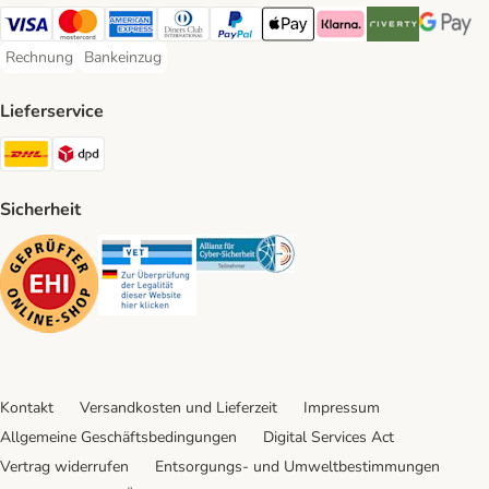
Visa Payment Method
Mastercard Payment Method
American Express Payment Method
Diners Club Payment Method
PayPal Payment Method
Apple Pay Payment Method
Klarna Payment Method
Riverty Payment 
Google P
Rechnung
Bankeinzug
Rechnung Payment Method
Bankeinzug Payment Method
Lieferservice
DHL Shipping Method
DPD Shipping Method
Sicherheit
Security
Security
Security
Kontakt
Versandkosten und Lieferzeit
Impressum
Allgemeine Geschäftsbedingungen
Digital Services Act
Vertrag widerrufen
Entsorgungs- und Umweltbestimmungen