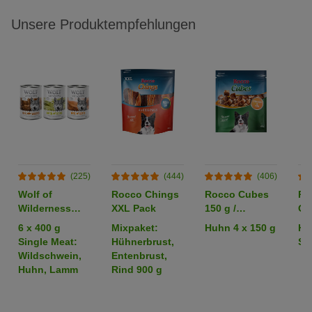
Unsere Produktempfehlungen
(225)
(444)
(406)
Wolf of
Rocco Chings
Rocco Cubes
Ro
Wilderness
XXL Pack
150 g /
Or
Adult -
Sparpaket %
6 x 400 g
Mixpaket:
Huhn 4 x 150 g
Hü
Mixpaket
Single Meat:
Hühnerbrust,
Str
Wildschwein,
Entenbrust,
Huhn, Lamm
Rind 900 g