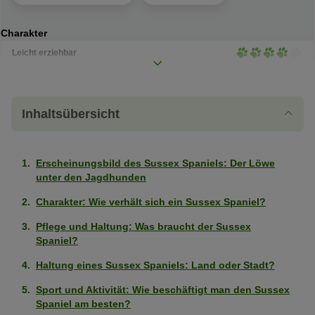
Charakter
Leicht erziehbar
Stark
ausgeprägt
Kinderfreundlich
Sehr
(4
stark
von
Inhaltsübersicht
Wohnungshund
Mittelmäßig
ausgeprägt
5
ausgeprägt
(5
Pfoten)
Eigenständig (kann alleine bleiben)
Sehr
(3
von
Erscheinungsbild des Sussex Spaniels: Der Löwe
schwach
von
5
unter den Jagdhunden
Als erster Hund geeignet
Sehr
ausgeprägt
5
Pfoten)
Charakter: Wie verhält sich ein Sussex Spaniel?
stark
(1
Pfoten)
Geringe Gewichtszunahme
Sehr
ausgeprägt
von
Pflege und Haltung: Was braucht der Sussex
stark
(5
Spaniel?
5
Gesund
Stark
ausgeprägt
von
Pfoten)
Haltung eines Sussex Spaniels: Land oder Stadt?
ausgeprägt
(5
5
Intelligent
Sehr
(4
von
Sport und Aktivität: Wie beschäftigt man den Sussex
Pfoten)
stark
Spaniel am besten?
von
5
Geringe Tendenz zu beißen