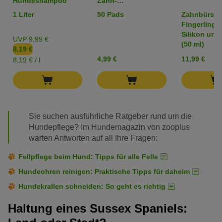
Hundeshampoo
Zahn-
Reinigungspads
1 Liter
50 Pads
Zahnbürste
Fingerling 
Silikon und
UVP 9,99 €
(50 ml)
8,19 €
4,99 €
11,99 €
8,19 € / l
Sie suchen ausführliche Ratgeber rund um die
Hundepflege? Im Hundemagazin von zooplus
warten Antworten auf all Ihre Fragen:
Fellpflege beim Hund: Tipps für alle Felle
Hundeohren reinigen: Praktische Tipps für daheim
Hundekrallen schneiden: So geht es richtig
Haltung eines Sussex Spaniels: