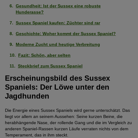
Schwach
ausgeprägt
5
Pfoten)
Gesundheit: Ist der Sussex eine robuste
ausgeprägt
(5
Pfoten)
Hunderasse?
Geringe Tendenz zum Bellen
Stark
(2
von
Sussex Spaniel kaufen: Züchter sind rar
ausgeprägt
von
5
Keine Tendenz wegzulaufen
Mittelmäßig
(4
5
Pfoten)
Geschichte: Woher kommt der Sussex Spaniel?
ausgeprägt
von
Pfoten)
Verliert wenig Haare
Mittelmäßig
Moderne Zucht und heutige Verbreitung
(3
5
ausgeprägt
von
Pfoten)
Fazit: Schön, aber selten
Als Wachhund geeignet
Sehr
(3
5
schwach
Steckbrief zum Sussex Spaniel
von
Pfoten)
Verspielt
Stark
ausgeprägt
5
Erscheinungsbild des Sussex
ausgeprägt
(1
Pfoten)
Katzenfreundlich
Spaniels: Der Löwe unter den
Mittelmäßig
(4
von
ausgeprägt
Jagdhunden
von
5
Familienhund
Stark
(3
5
Pfoten)
ausgeprägt
von
Pfoten)
Die Energie eines Sussex Spaniels wird gerne unterschätzt. Das
Energielevel
Stark
(4
5
liegt vor allem an seinem Aussehen: Seine kurzen Beine, die
ausgeprägt
herabhängende Nase, der rollende Gang und die im Vergleich zu
von
Pfoten)
Temperamentvoll
anderen Spaniel-Rassen kurzen Läufe verraten nichts von dem
Stark
(4
5
Temperament, das in ihm steckt.
ausgeprägt
von
Pfoten)