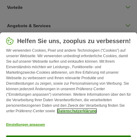
Vorteile
Angebote & Services
Land auswählen
Helfen Sie uns, zooplus zu verbessern!
Deutschland / DE
Wir verwenden Cookies, Pixel und andere Technologien (“Cookies”) auf
unserer Webseite. Wir verwenden unbedingt erforderliche Cookies, damit
Sie auf unserer Webseite surfen und einkaufen können. Mit Ihrem
Follow zooplus
Einverständnis möchten wir Leistungs-, Funktionelle- und
Marketingzwecke-Cookies aktivieren, um Ihre Erfahrung mit unserer
Webseite zu verbessern und Ihnen relevante Produkte und
Dienstleistungen zu zeigen, sowie zur Personalisierung von Werbung. Sie
können jederzeit Änderungen in unserem Präferenz-Center
(“Einstellungen anpassen”) vornehmen. Weitere Informationen über den für
die Verarbeitung Ihrer Daten Verantwortlichen, die verarbeiteten
personenbezogenen Daten und den Zweck der Verarbeitung finden Sie
unter Präferenz-Center sowie
Datenschutzerklärung
Kontakt
Versandkosten & Lieferzeit
Impressum
AGB
Einstellungen anpassen
Widerrufsformular
Energie- und Umweltbestimmungen
Zahlungsarten
Über uns
Partnerprogramme
Karriere
Corporate