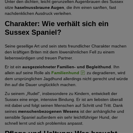
Unter den dichten, leicht gerunzelten Augenbrauen des Sussex
Pfoten)
sitze
haselnussbraune Augen
, die ihm einen sanften, fast
nachdenklichen Ausdruck verleihen.
Charakter: Wie verhält sich ein
Sussex Spaniel?
Seine gesellige Art und sein stets freundlicher Charakter machen
den kräftigen Briten mit dem löwenähnlichen Fell zu einem
liebenswürdigen und treuen Partner.
Er ist ein
ausgezeichneter Familien- und Begleithund
. Ihn
allein auf seine Rolle als
Familienhund
zu degradieren, wird
dem ursprünglichen Jagdhund allerdings nicht gerecht und würde
ihn auf die Dauer unglücklich machen.
Zu seinem „Rudel“, insbesondere zu Kindern, entwickelt der
Sussex eine enge, intensive Bindung. Er ist am liebsten überall
mit dabei und folgt seinen Menschen auf Schritt und Tritt. Dank
seines
menschenbezogenen Wesens
ist der anhängliche und
sensible Spaniel außerdem ein sehr leichtführiger Hund, der
schnell lernt und sich problemlos anpasst.