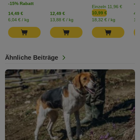
-15% Rabatt
-2
Einzeln 11,96 €
10,99 €
14,49 €
12,49 €
4,2
6,04 € / kg
13,88 € / kg
18,32 € / kg
17,
Ähnliche Beiträge