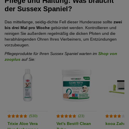
Pflege und Haltung: Was braucht
der Sussex Spaniel?
Das mittellange, seidig-dichte Fell dieser Hunderasse sollte
zwei
bis drei Mal pro Woche
gebürstet werden. Kontrollieren und
reinigen Sie außerdem regelmäßig die dicken Pfoten und die
herabhängenden Ohren Ihres Vierbeiners, um Entzündungen
vorzubeugen.
Pflegeprodukte für Ihren Sussex Spaniel warten im
Shop von
zooplus
auf Sie:
(530)
(23)
(
Trixie Aloe Vera
Vet's Best® Clean
kooa Zahnp