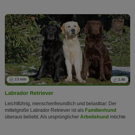
schließlich ist der Bolonka Zwetna ein richtiger kleiner
Sonnenschein, der mit seinem fröhlichen und
unkomplizierten Charakter seinen Besitzern viel Freude
bereitet.
13 min
1.4k
Labrador Retriever
Leichtführig, menschenfreundlich und belastbar: Der
mittelgroße Labrador Retriever ist als
Familienhund
überaus beliebt. Als ursprünglicher
Arbeitshund
möchte
er aber auch körperlich und geistig gefordert werden.