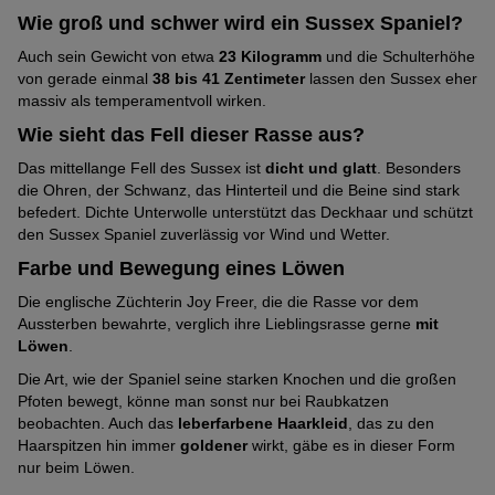
Tendenz zu Sabbern
Sehr
(4
Wie groß und schwer wird ein Sussex Spaniel?
5
schwach
von
Pfoten)
Auch sein Gewicht von etwa
23 Kilogramm
und die Schulterhöhe
Als Jagdhund geeignet
Mittelmäßig
ausgeprägt
5
von gerade einmal
38 bis 41 Zentimeter
lassen den Sussex eher
ausgeprägt
(1
Pfoten)
massiv als temperamentvoll wirken.
Pflegeleichtes Fell
Schwach
(3
von
Wie sieht das Fell dieser Rasse aus?
ausgeprägt
von
5
Hitzeresistent
Das mittellange Fell des Sussex ist
dicht und glatt
. Besonders
Schwach
(2
5
Pfoten)
die Ohren, der Schwanz, das Hinterteil und die Beine sind stark
ausgeprägt
von
Pfoten)
Kälteresistent
befedert. Dichte Unterwolle unterstützt das Deckhaar und schützt
Mittelmäßig
(2
5
den Sussex Spaniel zuverlässig vor Wind und Wetter.
ausgeprägt
von
Pfoten)
Als Spürhund geeignet
Farbe und Bewegung eines Löwen
Schwach
(3
5
ausgeprägt
von
Die englische Züchterin Joy Freer, die die Rasse vor dem
Pfoten)
Als Assistenzhund geeignet
Mittelmäßig
Aussterben bewahrte, verglich ihre Lieblingsrasse gerne
mit
(2
5
Löwen
.
ausgeprägt
von
Pfoten)
Gehorsam
Mittelmäßig
(3
5
Die Art, wie der Spaniel seine starken Knochen und die großen
ausgeprägt
Pfoten bewegt, könne man sonst nur bei Raubkatzen
von
Pfoten)
FCI-Gruppe
beobachten. Auch das
leberfarbene Haarkleid
, das zu den
(3
5
Haarspitzen hin immer
goldener
wirkt, gäbe es in dieser Form
8. Apportierhunde / Stöberhunde / Wasserhunde
von
Pfoten)
nur beim Löwen.
5