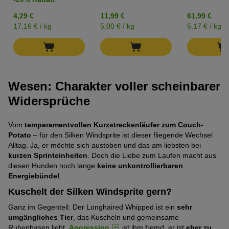
4,29 €
11,99 €
61,99 €
17,16 € / kg
5,00 € / kg
5,17 € / kg
Wesen: Charakter voller scheinbarer
Widersprüche
Vom
temperamentvollen Kurzstreckenläufer zum Couch-
Potato
– für den Silken Windsprite ist dieser fliegende Wechsel
Alltag. Ja, er möchte sich austoben und das am liebsten bei
kurzen Sprinteinheiten
. Doch die Liebe zum Laufen macht aus
diesen Hunden noch lange
keine unkontrollierbaren
Energiebündel
.
Kuschelt der Silken Windsprite gern?
Ganz im Gegenteil: Der Longhaired Whipped ist ein
sehr
umgängliches Tier
, das Kuscheln und gemeinsame
Ruhephasen liebt.
Aggression
ist ihm fremd, er ist
eher zu