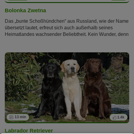
Bolonka Zwetna
Das „bunte Schoßhündchen“ aus Russland, wie der Name
übersetzt lautet, erfreut sich auch außerhalb seines
Heimatlandes wachsender Beliebtheit. Kein Wunder, denn
schließlich ist der Bolonka Zwetna ein richtiger kleiner
Sonnenschein, der mit seinem fröhlichen und
unkomplizierten Charakter seinen Besitzern viel Freude
bereitet.
13 min
1.4k
Labrador Retriever