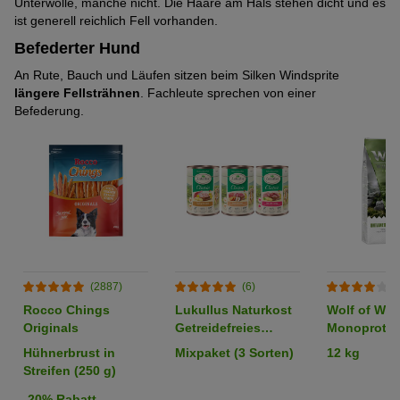
Unterwolle, manche nicht. Die Haare am Hals stehen dicht und es
ist generell reichlich Fell vorhanden.
Befederter Hund
An Rute, Bauch und Läufen sitzen beim Silken Windsprite
längere Fellsträhnen
. Fachleute sprechen von einer
Befederung.
(2887)
(6)
(
Rocco Chings
Lukullus Naturkost
Wolf of Wil
Originals
Getreidefreies
Monoprotei
Probierpaket 6 x 400
"Untamed
Hühnerbrust in
Mixpaket (3 Sorten)
12 kg
g
Grasslands
Streifen (250 g)
-20% Rabatt