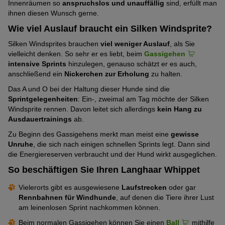
Innenräumen so
anspruchslos und unauffällig
sind, erfüllt man
ihnen diesen Wunsch gerne.
Wie viel Auslauf braucht ein Silken Windsprite?
Silken Windsprites brauchen
viel weniger Auslauf
, als Sie
vielleicht denken. So sehr er es liebt, beim
Gassigehen
intensive Sprints
hinzulegen, genauso schätzt er es auch,
anschließend ein
Nickerchen zur Erholung
zu halten.
Das A und O bei der Haltung dieser Hunde sind die
Sprintgelegenheiten
: Ein-, zweimal am Tag möchte der Silken
Windsprite rennen. Davon leitet sich allerdings
kein Hang zu
Ausdauertrainings
ab.
Zu Beginn des Gassigehens merkt man meist eine
gewisse
Unruhe
, die sich nach einigen schnellen Sprints legt. Dann sind
die Energiereserven verbraucht und der Hund wirkt ausgeglichen.
So beschäftigen Sie Ihren Langhaar Whippet
Vielerorts gibt es ausgewiesene
Laufstrecken
oder gar
Rennbahnen für Windhunde
, auf denen die Tiere ihrer Lust
am leinenlosen Sprint nachkommen können.
Beim normalen Gassigehen können Sie einen
Ball
mithilfe