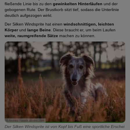
Mittelmäßig
(2
von
Pfoten)
fließende Linie bis zu den
gewinkelten Hinterläufen
und der
ausgeprägt
von
5
gebogenen Rute. Der Brustkorb sitzt tief, sodass die Unterlinie
Als Wachhund geeignet
Sehr
(3
5
Pfoten)
deutlich aufgezogen wirkt.
schwach
von
Pfoten)
Verspielt
Der Silken Windsprite hat einen
windschnittigen, leichten
Sehr
ausgeprägt
5
Körper
und
lange Beine
. Diese braucht er, um beim Laufen
stark
(1
Pfoten)
weite, raumgreifende Sätze
machen zu können.
Katzenfreundlich
Mittelmäßig
ausgeprägt
von
ausgeprägt
(5
5
Familienhund
Stark
(3
von
Pfoten)
ausgeprägt
von
5
Energielevel
Mittelmäßig
(4
5
Pfoten)
ausgeprägt
von
Pfoten)
Temperamentvoll
Schwach
(3
5
ausgeprägt
von
Pfoten)
Tendenz zu Sabbern
Sehr
(2
5
schwach
von
Pfoten)
Als Jagdhund geeignet
Mittelmäßig
ausgeprägt
5
ausgeprägt
(1
Pfoten)
Pflegeleichtes Fell
Stark
(3
© Andrea / stock.adobe.com
von
Der Silken Windsprite ist von Kopf bis Fuß eine sportliche Erschei
ausgeprägt
von
5