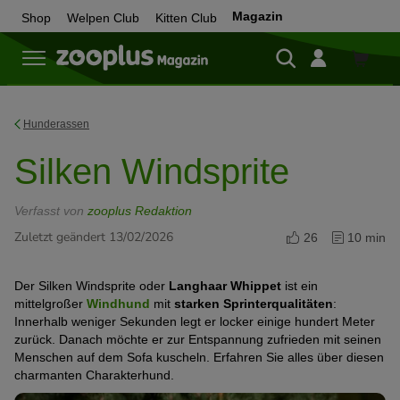
Magazin
Shop
Welpen Club
Kitten Club
Zum
Shop
Hunderassen
Silken Windsprite
Verfasst von
zooplus Redaktion
Zuletzt geändert 13/02/2026
26
10 min
Der Silken Windsprite oder
Langhaar Whippet
ist ein
mittelgroßer
Windhund
mit
starken Sprinterqualitäten
:
Innerhalb weniger Sekunden legt er locker einige hundert Meter
zurück. Danach möchte er zur Entspannung zufrieden mit seinen
Menschen auf dem Sofa kuscheln. Erfahren Sie alles über diesen
charmanten Charakterhund.