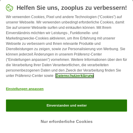
Helfen Sie uns, zooplus zu verbessern!
Leichtführig, menschenfreundlich und belastbar: Der
mittelgroße Labrador Retriever ist als
Familienhund
Wir verwenden Cookies, Pixel und andere Technologien (“Cookies”) auf
überaus beliebt. Als ursprünglicher
Arbeitshund
möchte
unserer Webseite. Wir verwenden unbedingt erforderliche Cookies, damit
er aber auch körperlich und geistig gefordert werden.
Sie auf unserer Webseite surfen und einkaufen können. Mit Ihrem
Einverständnis möchten wir Leistungs-, Funktionelle- und
Marketingzwecke-Cookies aktivieren, um Ihre Erfahrung mit unserer
Webseite zu verbessern und Ihnen relevante Produkte und
Dienstleistungen zu zeigen, sowie zur Personalisierung von Werbung. Sie
können jederzeit Änderungen in unserem Präferenz-Center
(“Einstellungen anpassen”) vornehmen. Weitere Informationen über den für
die Verarbeitung Ihrer Daten Verantwortlichen, die verarbeiteten
personenbezogenen Daten und den Zweck der Verarbeitung finden Sie
unter Präferenz-Center sowie
Datenschutzerklärung
Einstellungen anpassen
8 min
1.1k
Einverstanden und weiter
Zwergspitz
Nur erforderliche Cookies
Der Zwergspitz beeindruckt nicht mit Größe, dafür aber mit
Freundlichkeit, Selbstbewusstsein und Energie. Kein