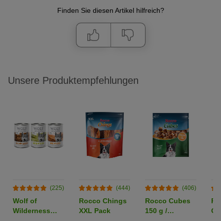
Finden Sie diesen Artikel hilfreich?
Unsere Produktempfehlungen
(225)
(444)
(406)
Wolf of
Rocco Chings
Rocco Cubes
Ro
Wilderness
XXL Pack
150 g /
Or
Adult -
Sparpaket %