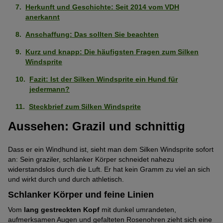
ausgeprägt
von
Herkunft und Geschichte: Seit 2014 vom VDH
Wohnungshund
Stark
anerkannt
(4
5
ausgeprägt
von
Pfoten)
Anschaffung: Das sollten Sie beachten
Eigenständig (kann alleine bleiben)
Sehr
(4
5
schwach
Kurz und knapp: Die häufigsten Fragen zum Silken
von
Pfoten)
Als erster Hund geeignet
Windsprite
Mittelmäßig
ausgeprägt
5
ausgeprägt
(1
Pfoten)
Fazit: Ist der Silken Windsprite ein Hund für
Geringe Gewichtszunahme
Stark
(3
von
jedermann?
ausgeprägt
von
5
Gesund
Steckbrief zum Silken Windsprite
Mittelmäßig
(4
5
Pfoten)
ausgeprägt
von
Pfoten)
Aussehen: Grazil und schnittig
Intelligent
Stark
(3
5
ausgeprägt
von
Pfoten)
Dass er ein Windhund ist, sieht man dem Silken Windsprite sofort
Geringe Tendenz zu beißen
Sehr
(4
5
an: Sein graziler, schlanker Körper schneidet nahezu
stark
von
Pfoten)
widerstandslos durch die Luft. Er hat kein Gramm zu viel an sich
Geringe Tendenz zum Bellen
Sehr
ausgeprägt
5
und wirkt durch und durch athletisch.
stark
(5
Pfoten)
Schlanker Körper und feine Linien
Keine Tendenz wegzulaufen
Schwach
ausgeprägt
von
Vom
lang gestreckten Kopf
mit dunkel umrandeten,
ausgeprägt
(5
5
Verliert wenig Haare
aufmerksamen Augen und gefalteten Rosenohren zieht sich eine