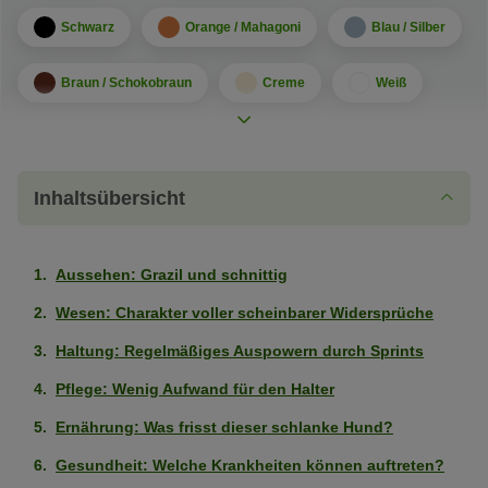
Schwarz
Orange / Mahagoni
Blau / Silber
Braun / Schokobraun
Creme
Weiß
Rehfarben
Sandfarben
Beige
Fellmuster
Inhaltsübersicht
Dreifarbig
Zweifarbig
Einfarbig
Lohfarben
Saddle / Blanket
Sable
Brindle
Aussehen: Grazil und schnittig
Wesen: Charakter voller scheinbarer Widersprüche
Gepunktet / Gesprenkelt
Merle
Haltung: Regelmäßiges Auspowern durch Sprints
Charakter
Pflege: Wenig Aufwand für den Halter
Leicht erziehbar
Stark
Ernährung: Was frisst dieser schlanke Hund?
ausgeprägt
Kinderfreundlich
Gesundheit: Welche Krankheiten können auftreten?
Stark
(4