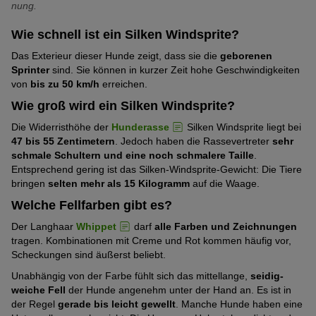
Hitzeresistent
nung.
Mittelmäßig
(4
5
Pfoten)
ausgeprägt
von
Pfoten)
Wie schnell ist ein Silken Windsprite?
Kälteresistent
Schwach
(3
5
Das Exterieur dieser Hunde zeigt, dass sie die
geborenen
ausgeprägt
von
Pfoten)
Als Spürhund geeignet
Sprinter
sind. Sie können in kurzer Zeit hohe Geschwindigkeiten
Schwach
(2
5
von
bis zu 50 km/h
erreichen.
ausgeprägt
von
Pfoten)
Als Assistenzhund geeignet
Wie groß wird ein Silken Windsprite?
Schwach
(2
5
ausgeprägt
von
Pfoten)
Die Widerristhöhe der
Hunderasse
Silken Windsprite liegt bei
Gehorsam
Sehr
(2
5
47 bis 55 Zentimetern
. Jedoch haben die Rassevertreter
sehr
stark
schmale Schultern und eine noch schmalere Taille
.
von
Pfoten)
Entsprechend gering ist das Silken-Windsprite-Gewicht: Die Tiere
ausgeprägt
5
bringen
selten mehr als 15 Kilogramm
auf die Waage.
(5
Pfoten)
Welche Fellfarben gibt es?
von
5
Der Langhaar
Whippet
darf
alle Farben und Zeichnungen
Pfoten)
tragen. Kombinationen mit Creme und Rot kommen häufig vor,
Scheckungen sind äußerst beliebt.
Unabhängig von der Farbe fühlt sich das mittellange,
seidig-
weiche Fell
der Hunde angenehm unter der Hand an. Es ist in
der Regel
gerade bis leicht gewellt
. Manche Hunde haben eine