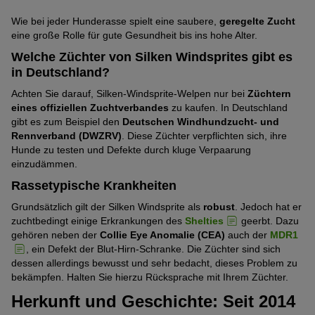
Wie bei jeder Hunderasse spielt eine saubere,
geregelte Zucht
eine große Rolle für gute Gesundheit bis ins hohe Alter.
Welche Züchter von Silken Windsprites gibt es
in Deutschland?
Achten Sie darauf, Silken-Windsprite-Welpen nur bei
Züchtern
eines offiziellen Zuchtverbandes
zu kaufen. In Deutschland
gibt es zum Beispiel den
Deutschen Windhundzucht- und
Rennverband (DWZRV)
. Diese Züchter verpflichten sich, ihre
Hunde zu testen und Defekte durch kluge Verpaarung
einzudämmen.
Rassetypische Krankheiten
Grundsätzlich gilt der Silken Windsprite als
robust
. Jedoch hat er
zuchtbedingt einige Erkrankungen des
Shelties
geerbt. Dazu
gehören neben der
Collie Eye Anomalie (CEA)
auch der
MDR1
, ein Defekt der Blut-Hirn-Schranke. Die Züchter sind sich
dessen allerdings bewusst und sehr bedacht, dieses Problem zu
bekämpfen. Halten Sie hierzu Rücksprache mit Ihrem Züchter.
Herkunft und Geschichte: Seit 2014