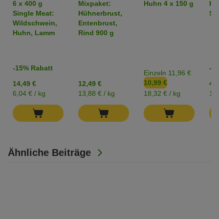
6 x 400 g
Mixpaket:
Huhn 4 x 150 g
Hü
Mixpaket
Single Meat:
Hühnerbrust,
Str
Wildschwein,
Entenbrust,
Huhn, Lamm
Rind 900 g
-15% Rabatt
-2
Einzeln 11,96 €
10,99 €
14,49 €
12,49 €
4,2
6,04 € / kg
13,88 € / kg
18,32 € / kg
17,
Ähnliche Beiträge