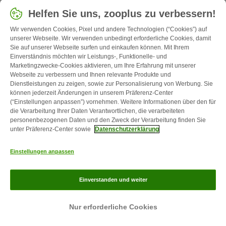
Land auswählen
Helfen Sie uns, zooplus zu verbessern!
Deutschland / DE
Wir verwenden Cookies, Pixel und andere Technologien (“Cookies”) auf
unserer Webseite. Wir verwenden unbedingt erforderliche Cookies, damit
Sie auf unserer Webseite surfen und einkaufen können. Mit Ihrem
Follow zooplus
Einverständnis möchten wir Leistungs-, Funktionelle- und
Marketingzwecke-Cookies aktivieren, um Ihre Erfahrung mit unserer
Webseite zu verbessern und Ihnen relevante Produkte und
Dienstleistungen zu zeigen, sowie zur Personalisierung von Werbung. Sie
können jederzeit Änderungen in unserem Präferenz-Center
(“Einstellungen anpassen”) vornehmen. Weitere Informationen über den für
die Verarbeitung Ihrer Daten Verantwortlichen, die verarbeiteten
personenbezogenen Daten und den Zweck der Verarbeitung finden Sie
unter Präferenz-Center sowie
Datenschutzerklärung
Kontakt
Versandkosten & Lieferzeit
Impressum
AGB
Einstellungen anpassen
Widerrufsformular
Energie- und Umweltbestimmungen
Zahlungsarten
Über uns
Partnerprogramme
Karriere
Corporate
Einverstanden und weiter
Website
Datenschutz
zooplus Magazin ist ein Produkt der zooplus SE © zooplus SE 2026
Nur erforderliche Cookies