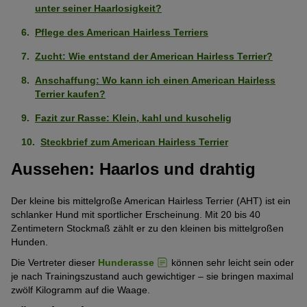
stark
(5
5
unter seiner Haarlosigkeit?
Eigenständig (kann alleine bleiben)
Sehr
ausgeprägt
von
Pfoten)
Pflege des American Hairless Terriers
schwach
(5
5
Als erster Hund geeignet
Stark
ausgeprägt
von
Pfoten)
Zucht: Wie entstand der American Hairless Terrier?
ausgeprägt
(1
5
Geringe Gewichtszunahme
Anschaffung: Wo kann ich einen American Hairless
Schwach
(4
von
Pfoten)
Terrier kaufen?
ausgeprägt
von
5
Gesund
Sehr
(2
5
Fazit zur Rasse: Klein, kahl und kuschelig
Pfoten)
stark
von
Pfoten)
Intelligent
Steckbrief zum American Hairless Terrier
Sehr
ausgeprägt
5
stark
(5
Aussehen: Haarlos und drahtig
Pfoten)
Geringe Tendenz zu beißen
Mittelmäßig
ausgeprägt
von
ausgeprägt
(5
5
Der kleine bis mittelgroße American Hairless Terrier (AHT) ist ein
Geringe Tendenz zum Bellen
Sehr
(3
von
Pfoten)
schlanker Hund mit sportlicher Erscheinung. Mit 20 bis 40
stark
von
Zentimetern Stockmaß zählt er zu den kleinen bis mittelgroßen
5
Keine Tendenz wegzulaufen
Mittelmäßig
Hunden.
ausgeprägt
5
Pfoten)
ausgeprägt
(5
Pfoten)
Die Vertreter dieser
Hunderasse
können sehr leicht sein oder
Verliert wenig Haare
Sehr
(3
von
je nach Trainingszustand auch gewichtiger – sie bringen maximal
schwach
zwölf Kilogramm auf die Waage.
von
5
Als Wachhund geeignet
Mittelmäßig
ausgeprägt