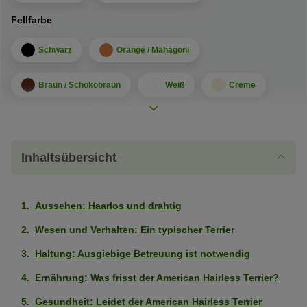
Fellfarbe
Schwarz
Orange / Mahagoni
Braun / Schokobraun
Weiß
Creme
Sandfarben
Beige
Fellmuster
Inhaltsübersicht
Gepunktet / Gesprenkelt
Aussehen: Haarlos und drahtig
Charakter
Leicht erziehbar
Wesen und Verhalten: Ein typischer Terrier
Sehr
stark
Haltung: Ausgiebige Betreuung ist notwendig
Kinderfreundlich
Sehr
ausgeprägt
Ernährung: Was frisst der American Hairless Terrier?
stark
(5
Wohnungshund
Sehr
ausgeprägt
von
Gesundheit: Leidet der American Hairless Terrier