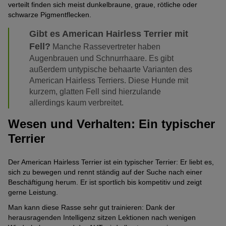
Sehr
verteilt finden sich meist dunkelbraune, graue, rötliche oder
(4
von
schwarze Pigmentflecken.
schwach
von
5
Als Spürhund geeignet
Mittelmäßig
ausgeprägt
5
Pfoten)
Gibt es American Hairless Terrier mit
ausgeprägt
(1
Pfoten)
Fell?
Als Assistenzhund geeignet
Manche Rassevertreter haben
Sehr
(3
von
Augenbrauen und Schnurrhaare. Es gibt
schwach
von
5
Gehorsam
außerdem untypische behaarte Varianten des
Sehr
ausgeprägt
5
Pfoten)
American Hairless Terriers. Diese Hunde mit
stark
(1
Pfoten)
FCI-Gruppe
kurzem, glatten Fell sind hierzulande
ausgeprägt
von
allerdings kaum verbreitet.
3. Terrier
(5
5
Wesen und Verhalten: Ein typischer
von
Pfoten)
5
Terrier
Pfoten)
Der American Hairless Terrier ist ein typischer Terrier: Er liebt es,
sich zu bewegen und rennt ständig auf der Suche nach einer
Beschäftigung herum. Er ist sportlich bis kompetitiv und zeigt
gerne Leistung.
Man kann diese Rasse sehr gut trainieren: Dank der
herausragenden Intelligenz sitzen Lektionen nach wenigen