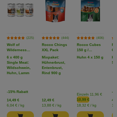
(225)
(444)
(406)
Wolf of
Rocco Chings
Rocco Cubes
Ro
Wilderness
XXL Pack
150 g /
Or
Adult -
Sparpaket %
6 x 400 g
Mixpaket:
Huhn 4 x 150 g
Hü
Mixpaket
Single Meat:
Hühnerbrust,
Str
Wildschwein,
Entenbrust,
Huhn, Lamm
Rind 900 g
-15% Rabatt
-2
Einzeln 11,96 €
10,99 €
14,49 €
12,49 €
4,2
6,04 € / kg
13,88 € / kg
18,32 € / kg
17,