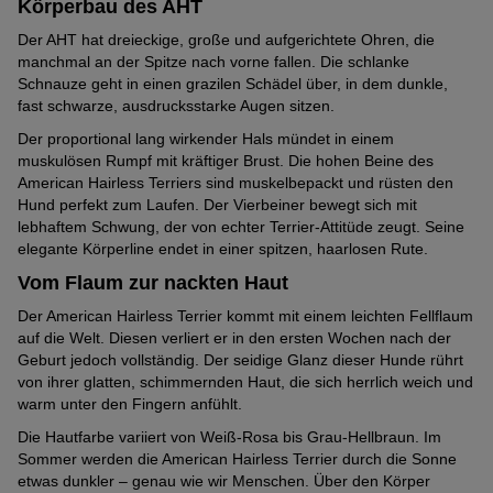
5
Pfoten)
Körperbau des AHT
ausgeprägt
(1
Pfoten)
Verspielt
Der AHT hat dreieckige, große und aufgerichtete Ohren, die
Stark
(3
von
manchmal an der Spitze nach vorne fallen. Die schlanke
ausgeprägt
von
5
Schnauze geht in einen grazilen Schädel über, in dem dunkle,
Katzenfreundlich
Stark
(4
5
Pfoten)
fast schwarze, ausdrucksstarke Augen sitzen.
ausgeprägt
von
Pfoten)
Familienhund
Der proportional lang wirkender Hals mündet in einem
Stark
(4
5
muskulösen Rumpf mit kräftiger Brust. Die hohen Beine des
ausgeprägt
von
Pfoten)
American Hairless Terriers sind muskelbepackt und rüsten den
Energielevel
Stark
(4
5
Hund perfekt zum Laufen. Der Vierbeiner bewegt sich mit
ausgeprägt
von
lebhaftem Schwung, der von echter Terrier-Attitüde zeugt. Seine
Pfoten)
Temperamentvoll
Sehr
elegante Körperline endet in einer spitzen, haarlosen Rute.
(4
5
stark
von
Pfoten)
Vom Flaum zur nackten Haut
Tendenz zu Sabbern
Schwach
ausgeprägt
5
Der American Hairless Terrier kommt mit einem leichten Fellflaum
ausgeprägt
(5
Pfoten)
auf die Welt. Diesen verliert er in den ersten Wochen nach der
Als Jagdhund geeignet
Mittelmäßig
(2
von
Geburt jedoch vollständig. Der seidige Glanz dieser Hunde rührt
ausgeprägt
von
5
von ihrer glatten, schimmernden Haut, die sich herrlich weich und
Pflegeleichtes Fell
Sehr
(3
warm unter den Fingern anfühlt.
5
Pfoten)
schwach
von
Pfoten)
Die Hautfarbe variiert von Weiß-Rosa bis Grau-Hellbraun. Im
Hitzeresistent
Stark
ausgeprägt
5
Sommer werden die American Hairless Terrier durch die Sonne
ausgeprägt
(1
etwas dunkler – genau wie wir Menschen. Über den Körper
Pfoten)
Kälteresistent