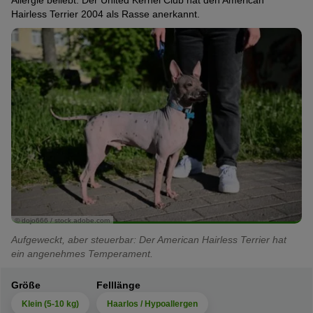
Allergie beliebt. Der United Kernel Club hat den American
Hairless Terrier 2004 als Rasse anerkannt.
© dojo666 / stock.adobe.com
Aufgeweckt, aber steuerbar: Der American Hairless Terrier hat
ein angenehmes Temperament.
Größe
Felllänge
Klein (5-10 kg)
Haarlos / Hypoallergen