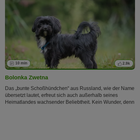
10 min
2.9k
Bolonka Zwetna
Das „bunte Schoßhündchen“ aus Russland, wie der Name
übersetzt lautet, erfreut sich auch außerhalb seines
Heimatlandes wachsender Beliebtheit. Kein Wunder, denn
schließlich ist der Bolonka Zwetna ein richtiger kleiner
Sonnenschein, der mit seinem fröhlichen und
unkomplizierten Charakter seinen Besitzern viel Freude
bereitet.