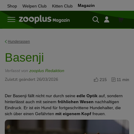
Magazin
Shop
Welpen Club
Kitten Club
Zum
Shop
Hunderassen
Basenji
Verfasst von
zooplus Redaktion
Zuletzt geändert 26/03/2026
215
11 min
Der Basenji fällt nicht nur durch seine
edle Optik
auf, sondern
hinterlässt auch mit seinem
fröhlichen Wesen
nachhaltigen
Eindruck. Er ist ein Hund für fortgeschrittene Hundehalter, die
sich über einen Gefährten
mit eigenem Kopf
freuen.