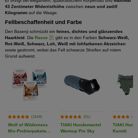
Er bringt bei elegantem, quadratischem Körperbau und
maximal
ausgeprägt
von
43 Zentimeter Widerristhöhe
zwischen
neun und zwölf
Pfoten)
Energielevel
Stark
Kilogramm
auf die Waage.
(3
5
ausgeprägt
von
Pfoten)
Fellbeschaffenheit und Farbe
Temperamentvoll
Sehr
(4
5
Den Basenji schmückt ein
feines, dichtes und glänzendes
stark
von
Pfoten)
Haarkleid
. Die
Rasse
gibt es in den Farben
Schwarz-Weiß,
Tendenz zu Sabbern
Sehr
ausgeprägt
5
Rot-Weiß, Schwarz, Loh, Weiß mit lohfarbenen Abzeichen
schwach
(5
Pfoten)
sowie gestromt, wobei das Fell schwarze Streifen auf rotem
Als Jagdhund geeignet
Sehr
ausgeprägt
Grund aufweist.
von
stark
(1
5
Pflegeleichtes Fell
Sehr
ausgeprägt
von
Pfoten)
stark
(5
5
Hitzeresistent
Stark
ausgeprägt
von
Pfoten)
ausgeprägt
(5
5
Kälteresistent
Sehr
(4
von
Pfoten)
schwach
von
5
Als Spürhund geeignet
Mittelmäßig
ausgeprägt
5
Pfoten)
(1649)
(81)
(
ausgeprägt
(1
Pfoten)
Als Assistenzhund geeignet
Wolf of Wilderness
TIAKI Hundemantel
TIAKI Hunde
Sehr
(3
von
Mix-Probierpakete -
Warmup Pro Sky
Kurmit
schwach
von
5
getreidefrei
Gehorsam