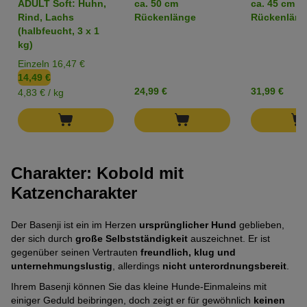
ADULT Soft: Huhn,
ca. 50 cm
ca. 45 cm
Schwach
ausgeprägt
5
Pfoten)
Rind, Lachs
Rückenlänge
Rückenläng
ausgeprägt
(1
Pfoten)
FCI-Gruppe
(halbfeucht, 3 x 1
(2
von
kg)
5. Spitze und Hunde vom Urtyp
von
5
Einzeln 16,47 €
5
Pfoten)
14,49 €
Pfoten)
24,99 €
31,99 €
4,83 € / kg
Charakter: Kobold mit
Katzencharakter
Der Basenji ist ein im Herzen
ursprünglicher Hund
geblieben,
der sich durch
große Selbstständigkeit
auszeichnet. Er ist
gegenüber seinen Vertrauten
freundlich, klug und
unternehmungslustig
, allerdings
nicht unterordnungsbereit
.
Ihrem Basenji können Sie das kleine Hunde-Einmaleins mit
einiger Geduld beibringen, doch zeigt er für gewöhnlich
keinen