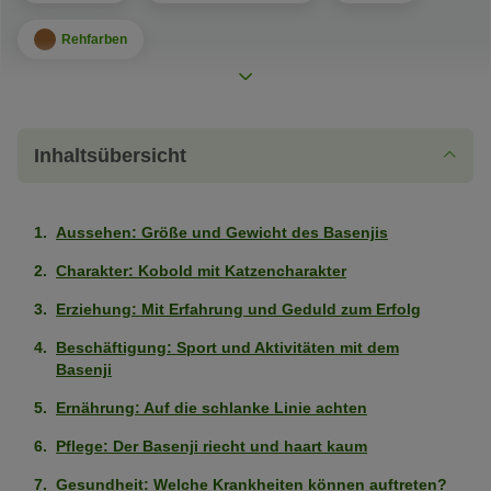
Rehfarben
Fellmuster
Zweifarbig
Dreifarbig
Inhaltsübersicht
Charakter
Leicht erziehbar
Schwach
Aussehen: Größe und Gewicht des Basenjis
ausgeprägt
Kinderfreundlich
Schwach
Charakter: Kobold mit Katzencharakter
(2
ausgeprägt
von
Erziehung: Mit Erfahrung und Geduld zum Erfolg
Wohnungshund
Mittelmäßig
(2
5
ausgeprägt
Beschäftigung: Sport und Aktivitäten mit dem
von
Pfoten)
Eigenständig (kann alleine bleiben)
Basenji
Sehr
(3
5
schwach
von
Pfoten)
Ernährung: Auf die schlanke Linie achten
Als erster Hund geeignet
Schwach
ausgeprägt
5
Pflege: Der Basenji riecht und haart kaum
ausgeprägt
(1
Pfoten)
Geringe Gewichtszunahme
Sehr
(2
von
Gesundheit: Welche Krankheiten können auftreten?