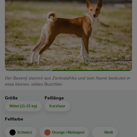
© sushytska / stock.adobe.com
Der Basenji stammt aus Zentralafrika und sein Name bedeutet in
etwa kleines, wildes Buschtier.
Größe
Felllänge
Mittel (11-25 kg)
Kurzhaar
Fellfarbe
Schwarz
Orange / Mahagoni
Weiß