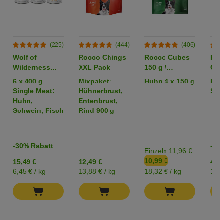
(225)
(444)
(406)
Wolf of
Rocco Chings
Rocco Cubes
Ro
Wilderness
XXL Pack
150 g /
Or
Adult -
Sparpaket %
6 x 400 g
Mixpaket:
Huhn 4 x 150 g
Hü
Mixpaket
Single Meat:
Hühnerbrust,
Str
Huhn,
Entenbrust,
Schwein, Fisch
Rind 900 g
-30% Rabatt
-2
Einzeln 11,96 €
10,99 €
15,49 €
12,49 €
4,2
6,45 € / kg
13,88 € / kg
18,32 € / kg
17,