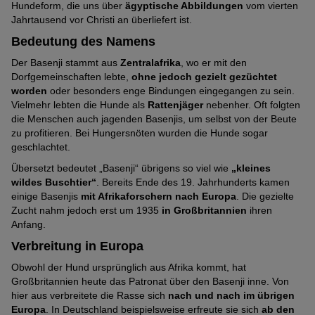
Hundeform, die uns über
ägyptische Abbildungen
vom vierten
Jahrtausend vor Christi an überliefert ist.
Bedeutung des Namens
Der Basenji stammt aus
Zentralafrika
, wo er mit den
Dorfgemeinschaften lebte,
ohne jedoch gezielt gezüchtet
worden
oder besonders enge Bindungen eingegangen zu sein.
Vielmehr lebten die Hunde als
Rattenjäger
nebenher. Oft folgten
die Menschen auch jagenden Basenjis, um selbst von der Beute
zu profitieren. Bei Hungersnöten wurden die Hunde sogar
geschlachtet.
Übersetzt bedeutet „Basenji“ übrigens so viel wie
„kleines
wildes Buschtier“
. Bereits Ende des 19. Jahrhunderts kamen
einige Basenjis
mit Afrikaforschern nach Europa
. Die gezielte
Zucht nahm jedoch erst um 1935
in Großbritannien
ihren
Anfang.
Verbreitung in Europa
Obwohl der Hund ursprünglich aus Afrika kommt, hat
Großbritannien heute das Patronat über den Basenji inne. Von
hier aus verbreitete die Rasse sich
nach und nach im übrigen
Europa
. In Deutschland beispielsweise erfreute sie sich
ab den