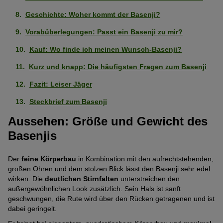
schwach
von
5
Gesund
Mittelmäßig
Geschichte: Woher kommt der Basenji?
ausgeprägt
5
Pfoten)
ausgeprägt
(1
Pfoten)
Vorabüberlegungen: Passt ein Basenji zu mir?
Intelligent
Stark
(3
von
ausgeprägt
Kauf: Wo finde ich meinen Wunsch-Basenji?
von
5
Geringe Tendenz zu beißen
Mittelmäßig
(4
5
Pfoten)
Kurz und knapp: Die häufigsten Fragen zum Basenji
ausgeprägt
von
Pfoten)
Geringe Tendenz zum Bellen
Sehr
(3
Fazit: Leiser Jäger
5
stark
von
Pfoten)
Keine Tendenz wegzulaufen
Steckbrief zum Basenji
Sehr
ausgeprägt
5
schwach
Aussehen: Größe und Gewicht des
(5
Pfoten)
Verliert wenig Haare
Sehr
ausgeprägt
von
Basenjis
stark
(1
5
Als Wachhund geeignet
Schwach
ausgeprägt
von
Pfoten)
Der
feine Körperbau
in Kombination mit den aufrechtstehenden,
ausgeprägt
(5
5
großen Ohren und dem stolzen Blick lässt den Basenji sehr edel
Verspielt
Stark
(2
von
Pfoten)
wirken. Die
deutlichen Stirnfalten
unterstreichen den
ausgeprägt
von
5
außergewöhnlichen Look zusätzlich. Sein Hals ist sanft
Katzenfreundlich
Schwach
(4
geschwungen, die Rute wird über den Rücken getragenen und ist
5
Pfoten)
dabei geringelt.
ausgeprägt
von
Pfoten)
Familienhund
Mittelmäßig
(2
5