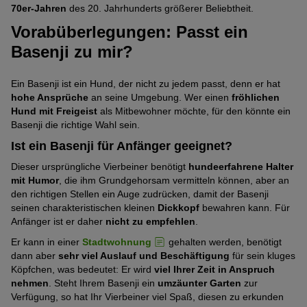
70er-Jahren
des 20. Jahrhunderts größerer Beliebtheit.
Vorabüberlegungen: Passt ein
Basenji zu mir?
Ein Basenji ist ein Hund, der nicht zu jedem passt, denn er hat
hohe Ansprüche
an seine Umgebung. Wer einen
fröhlichen
Hund mit Freigeist
als Mitbewohner möchte, für den könnte ein
Basenji die richtige Wahl sein.
Ist ein Basenji für Anfänger geeignet?
Dieser ursprüngliche Vierbeiner benötigt
hundeerfahrene Halter
mit Humor
, die ihm Grundgehorsam vermitteln können, aber an
den richtigen Stellen ein Auge zudrücken, damit der Basenji
seinen charakteristischen kleinen
Dickkopf
bewahren kann. Für
Anfänger ist er daher
nicht zu empfehlen
.
Er kann in einer
Stadtwohnung
gehalten werden, benötigt
dann aber
sehr viel Auslauf und Beschäftigung
für sein kluges
Köpfchen, was bedeutet: Er wird
viel Ihrer Zeit in Anspruch
nehmen
. Steht Ihrem Basenji ein
umzäunter Garten
zur
Verfügung, so hat Ihr Vierbeiner viel Spaß, diesen zu erkunden