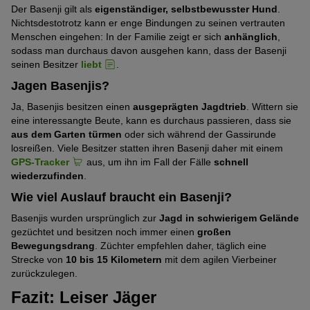
Der Basenji gilt als
eigenständiger, selbstbewusster Hund
.
Nichtsdestotrotz kann er enge Bindungen zu seinen vertrauten
Menschen eingehen: In der Familie zeigt er sich
anhänglich
,
sodass man durchaus davon ausgehen kann, dass der Basenji
seinen Besitzer
liebt
.
Jagen Basenjis?
Ja, Basenjis besitzen einen
ausgeprägten Jagdtrieb
. Wittern sie
eine interessangte Beute, kann es durchaus passieren, dass sie
aus dem Garten türmen
oder sich während der Gassirunde
losreißen. Viele Besitzer statten ihren Basenji daher mit einem
GPS-Tracker
aus, um ihn im Fall der Fälle
schnell
wiederzufinden
.
Wie viel Auslauf braucht ein Basenji?
Basenjis wurden ursprünglich zur
Jagd in schwierigem Gelände
gezüchtet und besitzen noch immer einen
großen
Bewegungsdrang
. Züchter empfehlen daher, täglich eine
Strecke von
10 bis 15 Kilometern
mit dem agilen Vierbeiner
zurückzulegen.
Fazit: Leiser Jäger