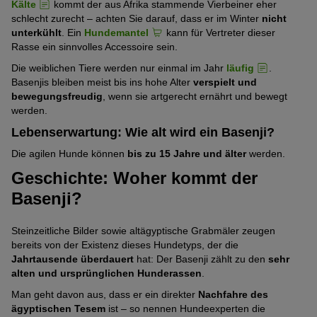
Kälte
kommt der aus Afrika stammende Vierbeiner eher
schlecht zurecht – achten Sie darauf, dass er im Winter
nicht
unterkühlt
. Ein
Hundemantel
kann für Vertreter dieser
Rasse ein sinnvolles Accessoire sein.
Die weiblichen Tiere werden nur einmal im Jahr
läufig
.
Basenjis bleiben meist bis ins hohe Alter
verspielt und
bewegungsfreudig
, wenn sie artgerecht ernährt und bewegt
werden.
Lebenserwartung: Wie alt wird ein Basenji?
Die agilen Hunde können
bis zu 15 Jahre und älter
werden.
Geschichte: Woher kommt der
Basenji?
Steinzeitliche Bilder sowie altägyptische Grabmäler zeugen
bereits von der Existenz dieses Hundetyps, der die
Jahrtausende überdauert
hat: Der Basenji zählt zu den
sehr
alten und ursprünglichen Hunderassen
.
Man geht davon aus, dass er ein direkter
Nachfahre des
ägyptischen Tesem
ist – so nennen Hundeexperten die