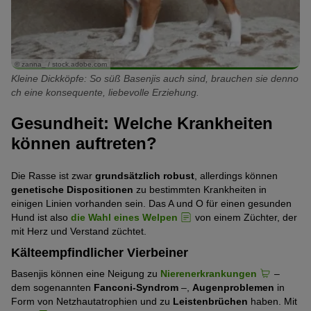
© zanna_ / stock.adobe.com
Kleine Dickköpfe: So süß Basenjis auch sind, brauchen sie denno
ch eine konsequente, liebevolle Erziehung.
Gesundheit: Welche Krankheiten
können auftreten?
Die Rasse ist zwar
grundsätzlich robust
, allerdings können
genetische Dispositionen
zu bestimmten Krankheiten in
einigen Linien vorhanden sein. Das A und O für einen gesunden
Hund ist also
die Wahl eines Welpen
von einem Züchter, der
mit Herz und Verstand züchtet.
Kälteempfindlicher Vierbeiner
Basenjis können eine Neigung zu
Nierenerkrankungen
–
dem sogenannten
Fanconi-Syndrom
–,
Augenproblemen
in
Form von Netzhautatrophien und zu
Leistenbrüchen
haben. Mit