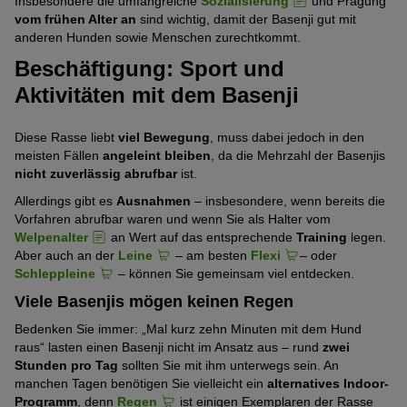
Insbesondere die umfangreiche
Sozialisierung
und Prägung
vom frühen Alter an
sind wichtig, damit der Basenji gut mit
anderen Hunden sowie Menschen zurechtkommt.
Beschäftigung: Sport und
Aktivitäten mit dem Basenji
Diese Rasse liebt
viel Bewegung
, muss dabei jedoch in den
meisten Fällen
angeleint bleiben
, da die Mehrzahl der Basenjis
nicht zuverlässig abrufbar
ist.
Allerdings gibt es
Ausnahmen
– insbesondere, wenn bereits die
Vorfahren abrufbar waren und wenn Sie als Halter vom
Welpenalter
an Wert auf das entsprechende
Training
legen.
Aber auch an der
Leine
– am besten
Flexi
– oder
Schleppleine
– können Sie gemeinsam viel entdecken.
Viele Basenjis mögen keinen Regen
Bedenken Sie immer: „Mal kurz zehn Minuten mit dem Hund
raus“ lasten einen Basenji nicht im Ansatz aus – rund
zwei
Stunden pro Tag
sollten Sie mit ihm unterwegs sein. An
manchen Tagen benötigen Sie vielleicht ein
alternatives Indoor-
Programm
, denn
Regen
ist einigen Exemplaren der Rasse