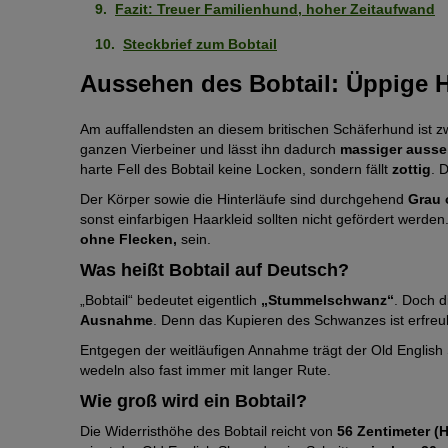
Fazit: Treuer Familienhund, hoher Zeitaufwand
Steckbrief zum Bobtail
Aussehen des Bobtail: Üppige 
Am auffallendsten an diesem britischen Schäferhund ist 
ganzen Vierbeiner und lässt ihn dadurch
massiger auss
harte Fell des Bobtail keine Locken, sondern fällt
zottig
. 
Der Körper sowie die Hinterläufe sind durchgehend
Grau 
sonst einfarbigen Haarkleid sollten nicht gefördert werde
ohne Flecken,
sein.
Was heißt Bobtail auf Deutsch?
„Bobtail“ bedeutet eigentlich
„Stummelschwanz“
. Doch d
Ausnahme
. Denn das Kupieren des Schwanzes ist erfreul
Entgegen der weitläufigen Annahme trägt der Old Englis
wedeln also fast immer mit langer Rute.
Wie groß wird ein Bobtail?
Die Widerristhöhe des Bobtail reicht von
56 Zentimeter (