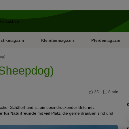
istikmagazin
Kleintiermagazin
Pferdemagazin
dog)
h Sheepdog)
35
8 min
scher Schäferhund ist ein beeindruckender Brite
mit
er für Naturfreunde
mit viel Platz, die gerne draußen sind und