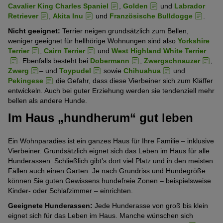
Cavalier King Charles Spaniel
,
Golden
und
Labrador
Retriever
,
Akita Inu
und
Französische Bulldogge
.
Nicht geeignet:
Terrier neigen grundsätzlich zum Bellen,
weniger geeignet für hellhörige Wohnungen sind also
Yorkshire
Terrier
,
Cairn Terrier
und
West Highland White Terrier
. Ebenfalls besteht bei
Dobermann
,
Zwergschnauzer
,
Zwerg
– und
Toypudel
sowie
Chihuahua
und
Pekingese
die Gefahr, dass diese Vierbeiner sich zum Kläffer
entwickeln. Auch bei guter Erziehung werden sie tendenziell mehr
bellen als andere Hunde.
Im Haus „hundherum“ gut leben
Ein Wohnparadies ist ein ganzes Haus für Ihre Familie – inklusive
Vierbeiner. Grundsätzlich eignet sich das Leben im Haus für alle
Hunderassen. Schließlich gibt’s dort viel Platz und in den meisten
Fällen auch einen Garten. Je nach Grundriss und Hundegröße
können Sie guten Gewissens hundefreie Zonen – beispielsweise
Kinder- oder Schlafzimmer – einrichten.
Geeignete Hunderassen:
Jede Hunderasse von groß bis klein
eignet sich für das Leben im Haus. Manche wünschen sich