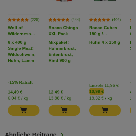
(225)
(444)
(406)
Wolf of
Rocco Chings
Rocco Cubes
Ro
Wilderness
XXL Pack
150 g /
Or
Adult -
Sparpaket %
6 x 400 g
Mixpaket:
Huhn 4 x 150 g
Hü
Mixpaket
Single Meat:
Hühnerbrust,
Str
Wildschwein,
Entenbrust,
Huhn, Lamm
Rind 900 g
-15% Rabatt
-2
Einzeln 11,96 €
10,99 €
14,49 €
12,49 €
4,2
6,04 € / kg
13,88 € / kg
18,32 € / kg
17,
Ähnliche Beiträge