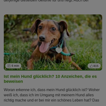
derjenige dieselben Gefühle für uns hegt. Auch bei
unseren tierischen Freunden wollen wir die Zeichen lesen
können, mit denen sie ihre Zuneigung ausdrücken.
Welche das sind, erfahren Sie im Artikel.
6 min
815
Ist mein Hund glücklich? 10 Anzeichen, die es
beweisen
Woran erkenne ich, dass mein Hund glücklich ist? Woher
weiß ich, dass ich im Umgang mit meinem Hund alles
richtig mache und er bei mir ein schönes Leben hat? Das
sind Fragen, die sich viele Hundebesitzer stellen. Erfahren