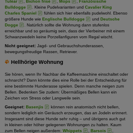
Tuléar
,
Bichon frisé
,
Mops
,
Französische
Bulldogge
. Kleine Pudelvarianten und
Cavalier King
Charles Spaniel
fühlen sich hier ebenfalls pudelwohl. Ebenso
größere Hunde wie
Englische Bulldogge
und
Deutsche
Dogge
. Natürlich sollte die Wohnung dann stufenlos
erreichbar und so geräumig sein, dass der Vierbeiner mit einem
Schwanzwedeln keine Porzellanfiguren vom Regal wischt.
Nicht geeignet:
Jagd- und Gebrauchshunderassen,
bewegungsfreudige Rassen, Retriever.
Hellhörige Wohnung
Sie hören, wenn Ihr Nachbar die Kaffeemaschine einschaltet oder
schnarcht? Dann könnte dies eine Rolle bei der Entscheidung für
eine bestimmte Hunderasse spielen. Denn manche neigen zum
Bellen. Bedenken Sie zudem: Übermäßiges Bellen kann ein
Zeichen von Stress oder Langweile sein.
Geeignet:
Basenjis
können rein anatomisch nicht bellen,
sondern lediglich ein Geräusch erzeugen, das an Jodeln erinnert.
Insgesamt sind diese Hunde sehr ruhig – und übrigens auch gut
in kleinen oder höher gelegenen Wohnungen zu halten. Kaum
zum Bellen neigen außerdem:
Whippets
,
Barsois
,