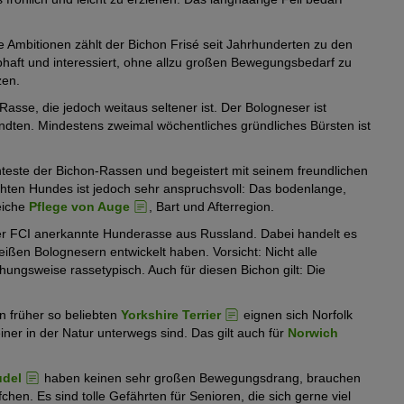
e Ambitionen zählt der Bichon Frisé seit Jahrhunderten zu den
haft und interessiert, ohne allzu großen Bewegungsbedarf zu
zen.
asse, die jedoch weitaus seltener ist. Der Bologneser ist
andten. Mindestens zweimal wöchentliches gründliches Bürsten ist
nteste der Bichon-Rassen und begeistert mit seinem freundlichen
chten Hundes ist jedoch sehr anspruchsvoll: Das bodenlange,
eiche
Pflege von Auge
, Bart und Afterregion.
der FCI anerkannte Hunderasse aus Russland. Dabei handelt es
ißen Bolognesern entwickelt haben. Vorsicht: Nicht alle
hungsweise rassetypisch. Auch für diesen Bichon gilt: Die
n früher so beliebten
Yorkshire Terrier
eignen sich Norfolk
iner in der Natur unterwegs sind. Das gilt auch für
Norwich
del
haben keinen sehr großen Bewegungsdrang, brauchen
hen. Es sind tolle Gefährten für Senioren, die sich gerne viel