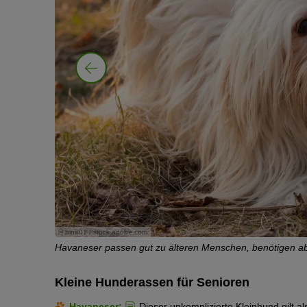
© bina01 / stock.adobe.com
t mit ihm
Havaneser passen gut zu älteren Menschen, benötigen aber
Kleine Hunderassen für Senioren
Havaneser:
Dieser unkomplizierte Kleinhund gilt al