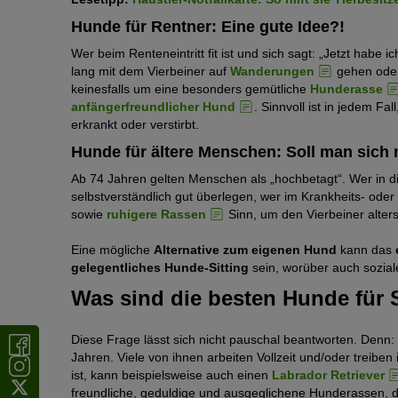
Hunde für Rentner: Eine gute Idee?!
Wer beim Renteneintritt fit ist und sich sagt: „Jetzt habe
lang mit dem Vierbeiner auf
Wanderungen
gehen ode
keinesfalls um eine besonders gemütliche
Hunderasse
anfängerfreundlicher Hund
. Sinnvoll ist in jedem F
erkrankt oder verstirbt.
Hunde für ältere Menschen: Soll man sich
Ab 74 Jahren gelten Menschen als „hochbetagt“. Wer in di
selbstverständlich gut überlegen, wer im Krankheits- ode
sowie
ruhigere Rassen
Sinn, um den Vierbeiner alter
Eine mögliche
Alternative zum eigenen Hund
kann das
gelegentliches Hunde-Sitting
sein, worüber auch sozial
Was sind die besten Hunde für 
Diese Frage lässt sich nicht pauschal beantworten. Denn:
Jahren. Viele von ihnen arbeiten Vollzeit und/oder treiben
ist, kann beispielsweise auch einen
Labrador Retriever
freundliche, geduldige und ausgeglichene Hunderassen, 