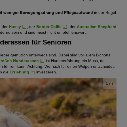
mit weniger Bewegungsdrang und Pflegeaufwand
in der Regel
e der
Husky
, der
Border Collie
, der
Australian Shepherd
ernd sein und sind meist nicht empfehlenswert.
nderassen für Senioren
lieber gemütlich unterwegs sind. Dabei sind vor allem Bichons
großen Hunderassen
ist Hundeerfahrung ein Muss, da
len führen kann. Achtung: Wer sich für einen Welpen entscheidet,
in die
Erziehung
investieren.
1
/ 7