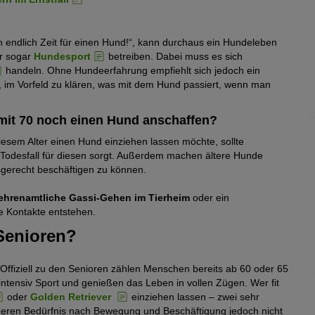
 ich endlich Zeit für einen Hund!“, kann durchaus ein Hundeleben
r sogar
Hundesport
betreiben. Dabei muss es sich
handeln. Ohne Hundeerfahrung empfiehlt sich jedoch ein
all, im Vorfeld zu klären, was mit dem Hund passiert, wenn man
 mit 70 noch einen Hund anschaffen?
esem Alter einen Hund einziehen lassen möchte, sollte
r Todesfall für diesen sorgt. Außerdem machen ältere Hunde
sgerecht beschäftigen zu können.
ehrenamtliche Gassi-Gehen im Tierheim
oder ein
e Kontakte entstehen.
Senioren?
 Offiziell zu den Senioren zählen Menschen bereits ab 60 oder 65
 intensiv Sport und genießen das Leben in vollen Zügen. Wer fit
oder
Golden Retriever
einziehen lassen – zwei sehr
deren Bedürfnis nach Bewegung und Beschäftigung jedoch nicht