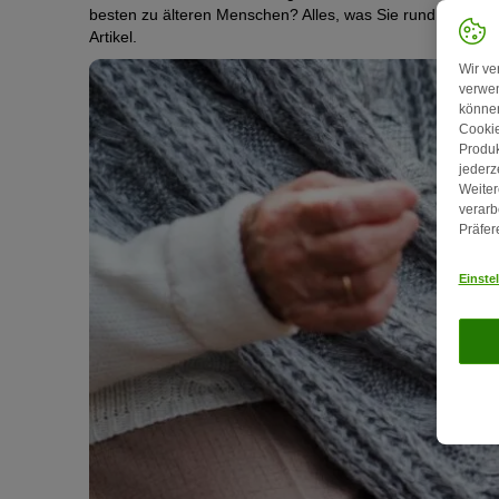
besten zu älteren Menschen? Alles, was Sie rund um die H
Artikel.
Wir ve
verwen
können
Cookie
Produk
jederz
Weiter
verarb
Präfer
Einste