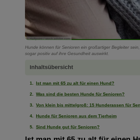
© Halfpoint / stock.adobe.com
Hunde können für Senioren ein großartiger Begleiter sein, 
sogar positiv auf ihre Gesundheit auswirkt.
Inhaltsübersicht
Ist man mit 65 zu alt für einen Hund?
Was sind die besten Hunde für Senioren?
Von klein bis mittelgroß: 15 Hunderassen für Se
Hunde für Senioren aus dem Tierheim
Sind Hunde gut für Senioren?
Ist man mit 65 zu alt für einen 