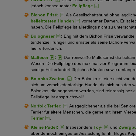
jedoch konsequenter
Fellpflege
.
Bichon Frisé:
Als Gesellschaftshund ohne jagdlich
beliebtesten Hunden
vornehmer Damen. Er ist leb
haben. Die Fellpflege ist allerdings nicht zu unterschät
Bologneser
:
Eng mit dem Bichon Frisé verwandte R
tendenziell ruhiger und ernster als seine Bichon-Verw
hier erforderlich.
Malteser
:
Der reinweiße Malteser ist die bekan
Wesen. Die Fellpflege des maximal vier Kilogramm lei
seidige Fell erfordert tägliches Bürsten sowie umfangr
Bolonka Zwetna:
Der Bolonka ist eine nicht von 
sich um verschiedenfarbige Hunde, die sich aus den we
Bolonkas, die angeboten werden, sind reinrassig bezie
Fellpflege ist anspruchsvoll!
Norfolk Terrier:
Ausgeglichener als die bei Seniore
Terrier für ältere Menschen, die gerne mit ihrem Vierbe
Terrier
.
Kleine Pudel:
Insbesondere
Toy-
und
Zwergpu
aber dennoch einiges an Auslastung für ihr kluges Köpfc