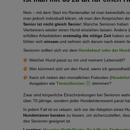
Nein – mit dem Start ins Rentenalter ist man keinesfalls z
man jedoch individuell klären, ob man den Ansprüchen des
Senior ist nicht gleich Senior:
Manche Senioren haben
Vierbeiners wieder einen Hund einziehen lassen. Andere 
erfüllten Arbeitsleben
erstmalig die nötige Zeit
haben un
fühlen sich
einsam
und sehnen sich darum nach einem ti
Senioren sollten sich vor dem
Hundekauf oder der Hun
Welcher Hund passt zu mir und meinem Lebensstil?
Wer kümmert sich um den Hund, wenn ich gesundheitlic
Kann ich neben den monatlichen Fixkosten (
Hundefut
Ausgaben wie
Tierarztkosten
stemmen?
Zwar sind körperliche Einschränkungen bei Senioren wahrsc
über 70-jährige, sondern jeder Hundeinteressent parat ha
In jedem Fall ist es ratsam, sich vor der Adoption eines 
Hundetrainer beraten
zu lassen, um sicherzustellen, das
des Senioren geeignet ist.
Lesetipp:
Haustier-Notfallkarte: So hilft sie Tierbesitz