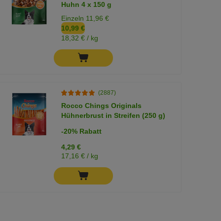
Huhn 4 x 150 g
Einzeln 11,96 €
10,99 €
18,32 € / kg
(2887)
Rocco Chings Originals
Hühnerbrust in Streifen (250 g)
-20% Rabatt
4,29 €
17,16 € / kg