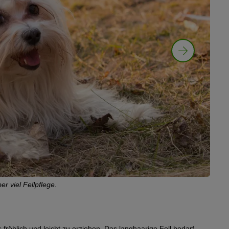
© Dogs
 viel Fellpflege.
Der B
s fröhlich und leicht zu erziehen. Das langhaarige Fell bedarf