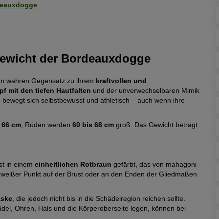
rdeauxdogge
Gewicht der Bordeauxdogge
nem wahren Gegensatz zu ihrem
kraftvollen und
pf mit den tiefen Hautfalten
und der unverwechselbaren Mimik
e bewegt sich selbstbewusst und athletisch – auch wenn ihre
 66 cm
, Rüden werden
60 bis 68 cm
groß. Das Gewicht beträgt
ist in einem
einheitlichen Rotbraun
gefärbt, das von mahagoni-
ner weißer Punkt auf der Brust oder an den Enden der Gliedmaßen
aske
, die jedoch nicht bis in die Schädelregion reichen sollte.
hädel, Ohren, Hals und die Körperoberseite legen, können bei