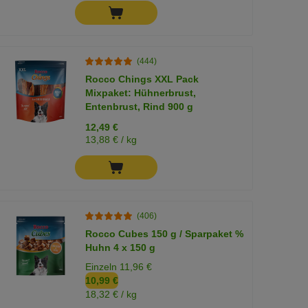
(444)
Rocco Chings XXL Pack
Mixpaket: Hühnerbrust,
Entenbrust, Rind 900 g
12,49 €
13,88 € / kg
(406)
Rocco Cubes 150 g / Sparpaket %
Huhn 4 x 150 g
Einzeln 11,96 €
10,99 €
18,32 € / kg