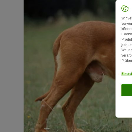
Wir ve
verwen
können
Cookie
Produk
jederz
Weiter
verarb
Präfer
Einste