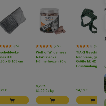
(65)
(772)
(146)
scheldecke
Wolf of Wilderness
TIAKI Geschirr
nes XXL
RAW Snacks
Neoprene, grün
180 x B 105 cm
Hühnerherzen 70 g
Größe M: 42 - 74 
(gefriergetrocknet)
Brustumfang
4,29 €
,79 €
14,19 €
61,29 € / kg