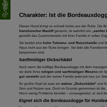
Charakter: Ist die Bordeauxdogg
Diesen Hund bringt so schnell nichts aus der Ruhe. Die 
französischer Mastiff
genannt, ist wahrlich ein
„sanfter 
genießt das Zusammensein mit ihrer Familie in vollen Züg
Sie besitzt eine
hohe Toleranz- und Reizschwelle
und lä
Haus nicht aus der Ruhe bringen. Sie liebt alle Familienmit
beisammen sind.
Sanftmütiger Dickschädel
Auch wenn die kräftige Bordeauxdogge mit dem massigen Kör
sie dank ihres
ruhigen und sanftmütigen Wesens
ein l
gut versteht
und der seiner Familie jederzeit treu zur Seit
Ihr großer Kopf ist zwar ein
wahrer „Dickschädel“
und Ko
Sinn und Nutzen aus. Doch im Grunde genommen ist die
Herrn wenig Probleme bereitet – vorausgesetzt, er wird l
Eignet sich die Bordeauxdogge für Hunde