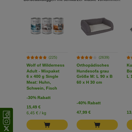
(225)
(2639)
Wolf of Wilderness
Orthopädisches
Ku
Adult - Mixpaket
Hundesofa grau
Bo
6 x 400 g Single
Größe M: L 90 x B
L 
Meat: Huhn,
60 x H 30 cm
Schwein, Fisch
-30% Rabatt
-40% Rabatt
15,49 €
47,99 €
13
6,45 € / kg