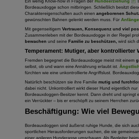
Ein wenig Know-how in Fragen der
Hundeerziehung
s
Bordeauxdogge schon mitbringen. Schließlich besitzt dies
Charaktereigenschaften auch einen
angeborenen Schutz
gewünschten Bahnen gelenkt werden muss. Für
Anfänge
Mit gegenseitigem
Vertrauen, Konsequenz und viel posi
Zusammenleben mit der Bordeauxdogge in der Regel prob
bewachen
und seine
Familie zu beschützen,
wird sich d
Temperament: Mutiger, aber kontrollierte
Fremden begegnet die Bordeauxdogge meist mit einem
g
selbst, ob und wann eine Annährung erlaubt ist.
Ängstlic
fürchten wie eine unkontrollierte Angriffslust. Bordeauxd
Natürlich beschützen sie ihre Familie
mutig und furchtlo
dabei nicht. Unkontrolliert wirkt dieser Hund eigentlich nur
Bordeauxdoggen-Besitzer kennt. Dann dreht und springt 
ein Verrückter – bis er erschöpft zu seinem Herrchen zur
Beschäftigung: Wie viel Beweg
Bordeauxdoggen sind äußerst ruhige Hunde, die sich auc
sportlichen Herausforderungen suchen, die sie gemeinsam
einer agileren Hunderasse umschauen. Als Begleiter bei