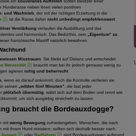
owie ein
souveränes Auftreten
sollten Besitzer einer
e Hunderasse neben ihren vielen positiven
- und Wachtrieb
, der mit der richtigen Erziehung in die
r
ist die Rasse daher
nicht unbedingt empfehlenswert
.
tiver Verstärkung
verlaufen die Ausbildung und das
lemlos und harmonisch. Das Bedürfnis, sein
„Eigentum“ zu
ieser französische Mastiff natürlich bewahren.
r Wachhund
ewissen Misstrauen
. Sie bleibt auf Distanz und entscheidet
he Nervosität
braucht man bei ihr jedoch genauso wenig zu
oggen agieren
ruhig und beherrscht
.
s
, wenn es darauf ankommt, doch die Kontrolle verlieren sie
 in seinen
„wilden fünf Minuten“
, die fast jeder
er
plötzlich übermütig
, wälzt sich auf dem Boden und rennt wie
ückkommt, um sich ausgiebig streicheln zu lassen.
ung braucht die Bordeauxdogge?
h mit
wenig Bewegung
zufriedengeben. Menschen, die nach
 mit ihrem Hund meistern, sollten sich deshalb besser nach
m
Joggen
oder
Radfahren
sind Bordeauxdoggen aufgrund