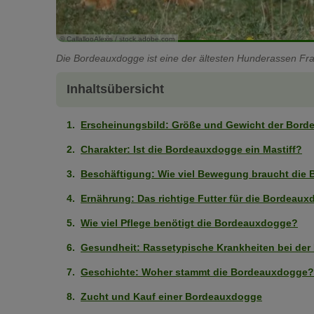
© CallallooAlexis / stock.adobe.com
Die Bordeauxdogge ist eine der ältesten Hunderassen Fra
Inhaltsübersicht
Erscheinungsbild: Größe und Gewicht der Bor
Charakter: Ist die Bordeauxdogge ein Mastiff?
Beschäftigung: Wie viel Bewegung braucht die
Ernährung: Das richtige Futter für die Bordeau
Wie viel Pflege benötigt die Bordeauxdogge?
Gesundheit: Rassetypische Krankheiten bei de
Geschichte: Woher stammt die Bordeauxdogge?
Zucht und Kauf einer Bordeauxdogge