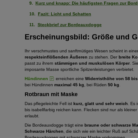
Kurz und knapp: Die häufigsten Fragen zur Bo
Fazit: Licht und Schatten
Steckbrief zur Bordeauxdogge
Erscheinungsbild: Größe und 
Ihr verschmustes und sanftmütiges Wesen scheint in ei
respekteinflößenden Äußeren
zu stehen. Der
breite Ko
passt zu ihrem
stämmigen und muskulösen Körper
. Si
imposante Masse sportliche Spitzenleistungen verbietet.
Hündinnen
erreichen eine
Widerristhöhe von 58 bis
bei Hündinnen
maximal 45 kg
, bei Rüden
50 kg
.
Rotbraun mit Maske
Das pflegeleichte Fell ist
kurz, glatt und sehr weich
. Es 
bis isabellfarbig reichen kann. Flecken sind nur als klei
erlaubt.
Die Bordeauxdogge trägt eine
braune oder schwarze M
Schwarze Härchen
, die sich wie ein leichter Ruß auf Sc
Bordeauxdoggen mit schwarzer Maske vorkommen.