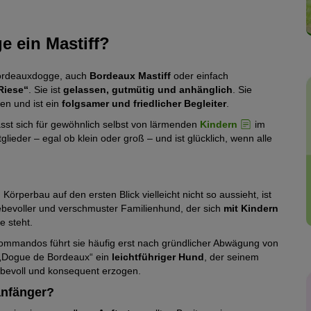
e ein Mastiff?
Bordeauxdogge, auch
Bordeaux Mastiff
oder einfach
Riese“
. Sie ist
gelassen, gutmütig und anhänglich
. Sie
en und ist ein
folgsamer und friedlicher Begleiter
.
sst sich für gewöhnlich selbst von lärmenden
Kindern
im
glieder – egal ob klein oder groß – und ist glücklich, wenn alle
perbau auf den ersten Blick vielleicht nicht so aussieht, ist
iebevoller und verschmuster Familienhund, der sich
mit Kindern
e steht.
mmandos führt sie häufig erst nach gründlicher Abwägung von
 „Dogue de Bordeaux“ ein
leichtführiger Hund
, der seinem
iebevoll und konsequent erzogen.
anfänger?