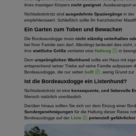
ihres massigen Körpers
nicht geeignet
. Ausdauersport w
Nichtsdestotrotz sind
ausgedehnte Spaziergänge
in der
empfehlenswert. Schließlich sollte Ihr französischer Mastif
Ein Garten zum Toben und Bewachen
Die Bordeauxdogge muss
nicht ständig unterhalten od
bei Ihrer Familie sein darf. Allerdings bedeutet dies nicht,
ihre
stattliche Größe
verbietet eine
Haltung
in beengt
Dem
ursprünglichen Wachhund
sollte ein Haus mit eig
entsprechend seiner Triebe auf seine Familie aufpassen 
Bordeauxdogge, die nur selten
bellt
, wenig Grund zu
Ist die Bordeauxdogge ein Listenhund?
Nichtsdestotrotz ist eine
konsequente, und liebevolle E
Mensch natürlich unerlässlich.
Darüber hinaus sollten Sie sich vor dem Einzug einer Bo
Sondergenehmigungen
für die Haltung dieser Rasse n
Bordeauxdogge auf der
Liste
potenziell gefährliche