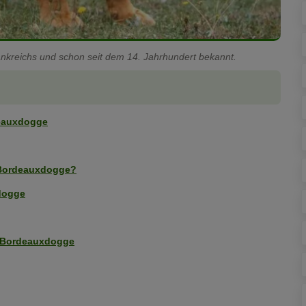
nkreichs und schon seit dem 14. Jahrhundert bekannt.
deauxdogge
 Bordeauxdogge?
xdogge
r Bordeauxdogge