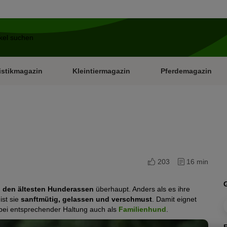
istikmagazin
Kleintiermagazin
Pferdemagazin
203
16 min
 den ältesten Hunderassen
überhaupt. Anders als es ihre
ist sie
sanftmütig, gelassen und verschmust
. Damit eignet
ei entsprechender Haltung auch als
Familienhund
.