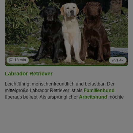
bereitet.
13 min
1.4k
Labrador Retriever
Leichtführig, menschenfreundlich und belastbar: Der
mittelgroße Labrador Retriever ist als
Familienhund
überaus beliebt. Als ursprünglicher
Arbeitshund
möchte
er aber auch körperlich und geistig gefordert werden.