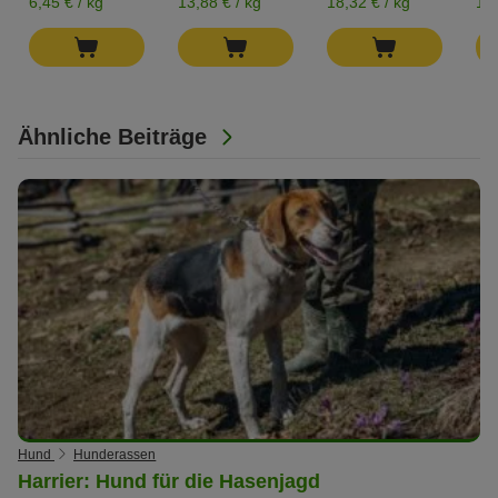
6,45 € / kg
13,88 € / kg
18,32 € / kg
17,
Ähnliche Beiträge
Hund
Hunderassen
Harrier: Hund für die Hasenjagd