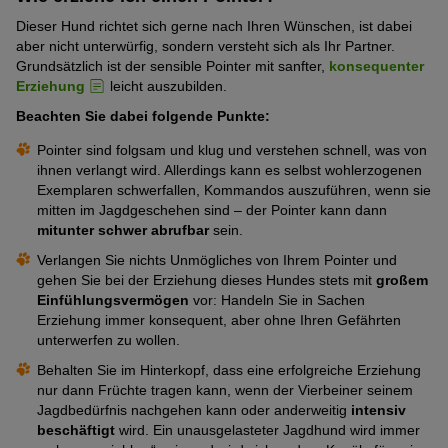
ausgeprägt
(1
5
Kälteresistent
Dieser Hund richtet sich gerne nach Ihren Wünschen, ist dabei
Sehr
(3
von
Pfoten)
aber nicht unterwürfig, sondern versteht sich als Ihr Partner.
schwach
von
5
Grundsätzlich ist der sensible Pointer mit sanfter,
konsequenter
Als Spürhund geeignet
Sehr
ausgeprägt
5
Pfoten)
Erziehung
leicht auszubilden.
stark
(1
Pfoten)
Als Assistenzhund geeignet
Beachten Sie dabei folgende Punkte:
Mittelmäßig
ausgeprägt
von
ausgeprägt
(5
5
Pointer sind folgsam und klug und verstehen schnell, was von
Gehorsam
Mittelmäßig
(3
ihnen verlangt wird. Allerdings kann es selbst wohlerzogenen
von
Pfoten)
Exemplaren schwerfallen, Kommandos auszuführen, wenn sie
ausgeprägt
von
5
FCI-Gruppe
mitten im Jagdgeschehen sind – der Pointer kann dann
(3
5
Pfoten)
mitunter schwer abrufbar
sein.
7. Vorstehhunde
von
Pfoten)
Verlangen Sie nichts Unmögliches von Ihrem Pointer und
5
gehen Sie bei der Erziehung dieses Hundes stets mit
großem
Pfoten)
Einfühlungsvermögen
vor: Handeln Sie in Sachen
Erziehung immer konsequent, aber ohne Ihren Gefährten
unterwerfen zu wollen.
Behalten Sie im Hinterkopf, dass eine erfolgreiche Erziehung
nur dann Früchte tragen kann, wenn der Vierbeiner seinem
Jagdbedürfnis nachgehen kann oder anderweitig
intensiv
beschäftigt
wird. Ein unausgelasteter Jagdhund wird immer