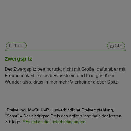
8 min
1.1k
Zwergspitz
Der Zwergspitz beeindruckt nicht mit Größe, dafür aber mit
Freundlichkeit, Selbstbewusstsein und Energie. Kein
Wunder also, dass immer mehr Vierbeiner dieser Spitz-
Variante die Herzen zahlreicher Hundefreunde erobern.
Erfahren Sie im zooplus Magazin alles über den
Pomeranian.
*Preise inkl. MwSt. UVP = unverbindliche Preisempfehlung,
"Sonst" = Der niedrigste Preis des Artikels innerhalb der letzten
30 Tage.
**Es gelten die Lieferbedingungen