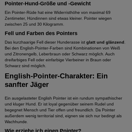
Als Wachhund geeignet
Pointer-Hund-Größe und -Gewicht
Schwach
(3
von
ausgeprägt
Ein Pointer-Rüde hat eine Widerristhöhe von maximal 69
von
5
Verspielt
Zentimeter, Hündinnen sind etwas kleiner. Pointer wiegen
Mittelmäßig
(2
5
Pfoten)
zwischen 25 und 30 Kilogramm.
ausgeprägt
von
Pfoten)
Katzenfreundlich
Mittelmäßig
(3
Fell und Farben des Pointers
5
ausgeprägt
von
Pfoten)
Das kurzhaarige Fell dieser Hunderasse ist
glatt und glänzend
.
Familienhund
Stark
(3
5
Bei den English-Pointer-Farben sind Kombinationen von Weiß
ausgeprägt
von
Pfoten)
und Zitronengelb, Leberbraun oder Schwarz möglich. Auch
Energielevel
Stark
(4
dreifarbiges Fell oder einfarbige Vierbeiner in Braun oder
5
Schwarz sind möglich.
ausgeprägt
von
Pfoten)
Temperamentvoll
Stark
(4
5
English-Pointer-Charakter: Ein
ausgeprägt
von
Pfoten)
sanfter Jäger
Tendenz zu Sabbern
Sehr
(4
5
schwach
von
Pfoten)
Als Jagdhund geeignet
Ein ausgelasteter English Pointer ist ein rundum sympathischer
Sehr
ausgeprägt
5
und kluger Hund. Er ist loyal gegenüber seinem Rudel und
stark
(1
Pfoten)
begegnet Mensch und Tier offen und freundlich. Da Pointer
Pflegeleichtes Fell
Sehr
ausgeprägt
von
außerdem wenig territorial sind, eignen sie sich nur bedingt als
schwach
(5
Wachhunde.
5
Hitzeresistent
Mittelmäßig
ausgeprägt
von
Pfoten)
Wie erziehe ich einen Pointer?