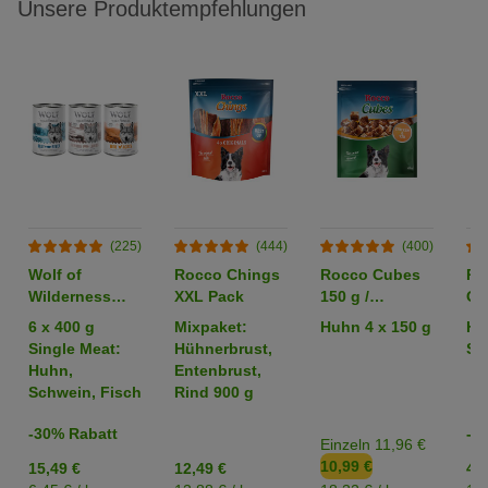
Unsere Produktempfehlungen
(225)
(444)
(400)
Wolf of
Rocco Chings
Rocco Cubes
Ro
Wilderness
XXL Pack
150 g /
Or
Adult -
Sparpaket %
6 x 400 g
Mixpaket:
Huhn 4 x 150 g
Hü
Mixpaket
Single Meat:
Hühnerbrust,
Str
Huhn,
Entenbrust,
Schwein, Fisch
Rind 900 g
-30% Rabatt
-2
Einzeln 11,96 €
10,99 €
15,49 €
12,49 €
4,2