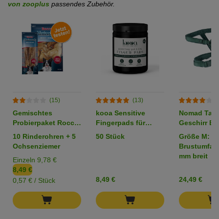
von zooplus
passendes Zubehör.
(15)
(13)
(
Gemischtes
kooa Sensitive
Nomad Tale
Probierpaket Rocco
Fingerpads für
Geschirr Bl
Rinderohren &
Augen & Ohren
emerald
10 Rinderohren + 5
50 Stück
Größe M: 53
Ochsenziemer
Ochsenziemer
Brustumfan
mm breit
Einzeln 9,78 €
8,49 €
8,49 €
24,49 €
0,57 € / Stück