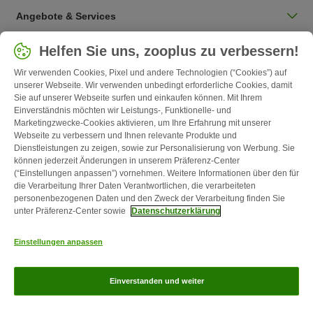
Angebote & Services
Land auswählen
Helfen Sie uns, zooplus zu verbessern!
Deutschland / DE
Wir verwenden Cookies, Pixel und andere Technologien (“Cookies”) auf
unserer Webseite. Wir verwenden unbedingt erforderliche Cookies, damit
Sie auf unserer Webseite surfen und einkaufen können. Mit Ihrem
Follow zooplus
Einverständnis möchten wir Leistungs-, Funktionelle- und
Marketingzwecke-Cookies aktivieren, um Ihre Erfahrung mit unserer
Webseite zu verbessern und Ihnen relevante Produkte und
Dienstleistungen zu zeigen, sowie zur Personalisierung von Werbung. Sie
können jederzeit Änderungen in unserem Präferenz-Center
(“Einstellungen anpassen”) vornehmen. Weitere Informationen über den für
die Verarbeitung Ihrer Daten Verantwortlichen, die verarbeiteten
personenbezogenen Daten und den Zweck der Verarbeitung finden Sie
unter Präferenz-Center sowie
Datenschutzerklärung
Kontakt
Versandkosten & Lieferzeit
Impressum
AGB
Einstellungen anpassen
Widerrufsformular
Energie- und Umweltbestimmungen
Zahlungsarten
Über uns
Partnerprogramme
Karriere
Corporate
Einverstanden und weiter
Website
Datenschutz
zooplus Magazin ist ein Produkt der zooplus SE © zooplus SE 2026