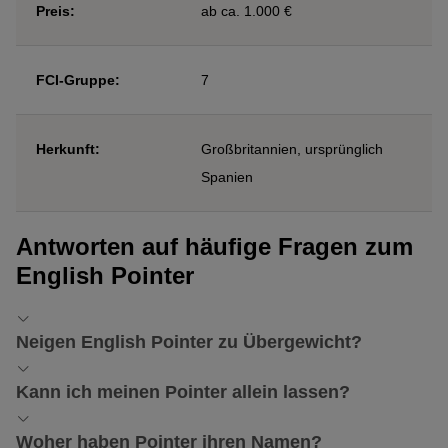
Preis:
ab ca. 1.000 €
FCI-Gruppe:
7
Herkunft:
Großbritannien, ursprünglich
Spanien
Antworten auf häufige Fragen zum
English Pointer
Neigen English Pointer zu Übergewicht?
Der Energiebedarf dieses Jägers hängt eng mit seiner Auslastung
Kann ich meinen Pointer allein lassen?
zusammen. Pointer, die nicht in der Jagd oder bei sonstigem
Hundesport zum Einsatz kommen, neigen dazu, schnell
Fett
Da der English Pointer viel Bewegung und Auslastung braucht,
Woher haben Pointer ihren Namen?
anzusetzen
. Behalten Sie deshalb unbedingt die Taille Ihres