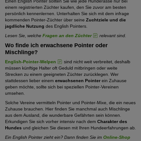
Einen English Pointer sollten Sie wie jede Hunderasse nur bei
einem registrierten Züchter kaufen, den Sie zuvor am besten
persönlich kennenlernen. Unterhalten Sie sich mit dem infrage
kommenden Pointer-Züchter über seine
Zuchtziele und die
jagdliche Nutzung
des English Pointers.
Lesen Sie, welche
Fragen an den Züchter
relevant sind.
Wo finde ich erwachsene Pointer oder
Mischlinge?
English-Pointer-Welpen
sind nicht weit verbreitet, deshalb
müssen künftige Halter oft Geduld mitbringen oder weite
Strecken zu einem geeigneten Züchter zurücklegen. Wer
stattdessen lieber einem
erwachsenen Pointer
ein Zuhause
geben möchte, sollte sich bei speziellen Pointer-Vereinen
umsehen.
Solche Vereine vermitteln Pointer und Pointer-Mixe, die ein neues
Zuhause brauchen. Hier finden Sie manchmal auch Mischlinge
aus dem Ausland, die wunderbare Gefährten sein können.
Erkundigen Sie sich vorher intensiv nach dem
Charakter des
Hundes
und gleichen Sie diesen mit Ihren Hundeerfahrungen ab.
Ein English Pointer zieht ein? Dann finden Sie im
Online-Shop