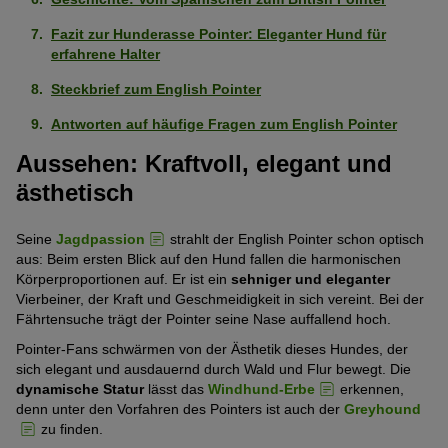
Sehr
(4
5
schwach
von
Pfoten)
Fazit zur Hunderasse Pointer: Eleganter Hund für
Eigenständig (kann alleine bleiben)
Sehr
ausgeprägt
erfahrene Halter
5
schwach
(1
Pfoten)
Als erster Hund geeignet
Steckbrief zum English Pointer
Schwach
ausgeprägt
von
ausgeprägt
(1
Antworten auf häufige Fragen zum English Pointer
5
Geringe Gewichtszunahme
Mittelmäßig
(2
von
Pfoten)
Aussehen: Kraftvoll, elegant und
ausgeprägt
von
5
Gesund
ästhetisch
Stark
(3
5
Pfoten)
ausgeprägt
von
Pfoten)
Intelligent
Stark
(4
5
Seine
Jagdpassion
strahlt der English Pointer schon optisch
ausgeprägt
aus: Beim ersten Blick auf den Hund fallen die harmonischen
von
Pfoten)
Geringe Tendenz zu beißen
Körperproportionen auf. Er ist ein
sehniger und eleganter
Schwach
(4
5
Vierbeiner, der Kraft und Geschmeidigkeit in sich vereint. Bei der
ausgeprägt
von
Pfoten)
Geringe Tendenz zum Bellen
Fährtensuche trägt der Pointer seine Nase auffallend hoch.
Schwach
(2
5
Pointer-Fans schwärmen von der Ästhetik dieses Hundes, der
ausgeprägt
von
Pfoten)
Keine Tendenz wegzulaufen
sich elegant und ausdauernd durch Wald und Flur bewegt. Die
Sehr
(2
5
dynamische Statur
lässt das
Windhund-Erbe
erkennen,
stark
von
Pfoten)
denn unter den Vorfahren des Pointers ist auch der
Greyhound
Verliert wenig Haare
Mittelmäßig
ausgeprägt
5
zu finden.
ausgeprägt
(5
Pfoten)