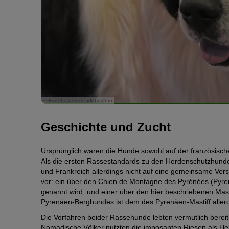
© Evdoha / stock.adobe.com
Geschichte und Zucht
Ursprünglich waren die Hunde sowohl auf der französisch
Als die ersten Rassestandards zu den Herdenschutzhunde
und Frankreich allerdings nicht auf eine gemeinsame Ver
vor: ein über den Chien de Montagne des Pyrénées (Pyre
genannt wird, und einer über den hier beschriebenen Mast
Pyrenäen-Berghundes ist dem des Pyrenäen-Mastiff allerdi
Die Vorfahren beider Rassehunde lebten vermutlich bereit
Nomadische Völker nutzten die imposanten Riesen als He