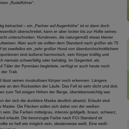
einen „Rudelführer“.
ig betrachet – ein „Partner auf Augenhöhe“ ist er dann doch
esentlich überschreitet, kann er aber locker bis zur Hüfte seines
cht unterschreiten. Hündinnen, die naturgemäß etwas kleiner
fweisen. Aber auch sie sollten dem Standard nach größer als 75
 ist zweifellos ein „sehr großer Hund von überdurchschnittlichem
oportionen sind äußerst harmonisch, sein Körper kräftig und
h niemals schwerfällig oder behäbig. Im Gegenteil, als
 Täler der Pyrenäen begleitete, verfügt er auch heute noch
 der Trab.
 und lässt seinen muskulösen Körper noch erkennen. Längere
ie an den Rückseiten der Läufe. Das Fell ist sehr dicht und dick
den zum Teil eisigen Höhen der Berge, überlebenswichtig war.
on der sich die dunklere Maske deutlich absetzt. Erlaubt sind
ie Maske. Die Flecken sollen sich dabei von der weißen
 sein. Die Farben mittelgrau, intensiv goldgelb, braun, schwarz,
ind erlaubt. Die bevorzugte Farbe nach FCI-Standard ist
llte so hell wie möglich sein, idealerweise weiß. Eine weiß-