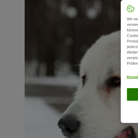
Wir ve
verwen
können
Cookie
Produk
jederz
Weiter
verarb
Präfer
Einste