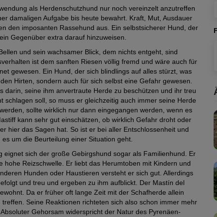
rwendung als Herdenschutzhund nur noch vereinzelt anzutreffen
einer damaligen Aufgabe bis heute bewahrt. Kraft, Mut, Ausdauer
nen den imposanten Rassehund aus. Ein selbstsicherer Hund, der
, sein Gegenüber extra darauf hinzuweisen.
 Bellen und sein wachsamer Blick, dem nichts entgeht, sind
verhalten ist dem sanften Riesen völlig fremd und wäre auch für
et gewesen. Ein Hund, der sich blindlings auf alles stürzt, was
 den Hirten, sondern auch für sich selbst eine Gefahr gewesen.
 darin, seine ihm anvertraute Herde zu beschützen und ihr treu
t schlagen soll, so muss er gleichzeitig auch immer seine Herde
u werden, sollte wirklich nur dann eingegangen werden, wenn es
astiff kann sehr gut einschätzen, ob wirklich Gefahr droht oder
 hier das Sagen hat. So ist er bei aller Entschlossenheit und
s um die Beurteilung einer Situation geht.
g eignet sich der große Gebirgshund sogar als Familienhund. Er
ne hohe Reizschwelle. Er liebt das Herumtoben mit Kindern und
nderen Hunden oder Haustieren versteht er sich gut. Allerdings
efolgt und treu und ergeben zu ihm aufblickt. Der Mastín del
wohnt. Da er früher oft lange Zeit mit der Schafherde allein
 treffen. Seine Reaktionen richteten sich also schon immer mehr
. Absoluter Gehorsam widerspricht der Natur des Pyrenäen-