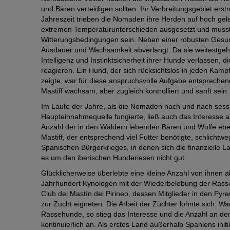
und Bären verteidigen sollten. Ihr Verbreitungsgebiet ers
Jahreszeit trieben die Nomaden ihre Herden auf hoch gel
extremen Temperaturunterschieden ausgesetzt und musst
Witterungsbedingungen sein. Neben einer robusten Gesund
Ausdauer und Wachsamkeit abverlangt. Da sie weitestgehen
Intelligenz und Instinktsicherheit ihrer Hunde verlassen, 
reagieren. Ein Hund, der sich rücksichtslos in jeden Kam
zeigte, war für diese anspruchsvolle Aufgabe entsprechen
Mastiff wachsam, aber zugleich kontrolliert und sanft sein.
Im Laufe der Jahre, als die Nomaden nach und nach sessh
Haupteinnahmequelle fungierte, ließ auch das Interesse
Anzahl der in den Wäldern lebenden Bären und Wölfe eben
Mastiff, der entsprechend viel Futter benötigte, schlicht
Spanischen Bürgerkrieges, in denen sich die finanzielle 
es um den iberischen Hunderiesen nicht gut.
Glücklicherweise überlebte eine kleine Anzahl von ihnen
Jahrhundert Kynologen mit der Wiederbelebung der Rasse
Club del Mastín del Pirineo, dessen Mitglieder in den Py
zur Zucht eigneten. Die Arbeit der Züchter lohnte sich: W
Rassehunde, so stieg das Interesse und die Anzahl an 
kontinuierlich an. Als erstes Land außerhalb Spaniens ini