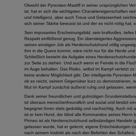
Obwohl der Pyrenäen-Mastiff in seiner ursprünglichen Ve
ist, hat er sich die wichtigsten Charaktereigenschaften s
und Intelligenz, aber auch Treue und Gelassenheit zeich
sich seiner Stärke bewusst ist und der es nicht nötig hat
Sein imposantes Erscheinungsbild, sein kraftvolles, tiefes
Respekt einflößend genug. Ein übersteigertes Aggressions
seinen einstigen Job als Herdenschutzhund völlig ungeeign
ihm in die Quere kommt, wäre nicht nur für die Herde und
Schließlich besteht die Aufgabe eines Herdenschutzhundes
zur Seite zu stehen. Und auch wenn er Feinde in die Fluch
im Auge behalten. Das Risiko, selbst im Kampf verletzt z
keine andere Möglichkeit gibt. Der intelligente Pyrenäen-M
ob es reicht, seinem Gegenüber kurz zu demonstrieren, wer
Mut im Kampf zunächst äußerst ruhig und gelassen, wenn e
Dank seiner freundlichen und gutmütigen Grundeinstellun
ist überaus menschenfreundlich und sozial und besitzt ei
begegnet ihnen stets geduldig und nachsichtig. Auch mit a
ist er kein Hund, der blind alle Kommandos seines Herrn b
Pirineo ist als Herdenschutzhund selbständiges Handeln ge
gelassen wurde, hat er gelernt, eigene Entscheidungen zu
nach seinem Instinkt als nach den Befehlen des Schäfers