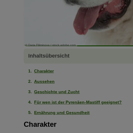
© Daria Filiminova / stock.adobe.com
Inhaltsübersicht
Charakter
Aussehen
Geschichte und Zucht
Für wen ist der Pyrenäen-Mastiff geeignet?
Ernährung und Gesundheit
Charakter