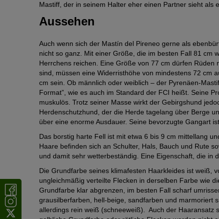
Mastiff, der in seinem Halter eher einen Partner sieht als 
Aussehen
Auch wenn sich der Mastín del Pireneo gerne als ebenbürt
nicht so ganz. Mit einer Größe, die im besten Fall 81 cm w
Herrchens reichen. Eine Größe von 77 cm dürfen Rüden ni
sind, müssen eine Widerristhöhe von mindestens 72 cm au
cm sein. Ob männlich oder weiblich – der Pyrenäen-Mastiff
Format”, wie es auch im Standard der FCI heißt. Seine Pr
muskulös. Trotz seiner Masse wirkt der Gebirgshund jedoc
Herdenschutzhund, der die Herde tagelang über Berge und
über eine enorme Ausdauer. Seine bevorzugte Gangart ist
Das borstig harte Fell ist mit etwa 6 bis 9 cm mittellang
Haare befinden sich an Schulter, Hals, Bauch und Rute sow
und damit sehr wetterbeständig. Eine Eigenschaft, die in 
Die Grundfarbe seines klimafesten Haarkleides ist weiß, v
ungleichmäßig verteilte Flecken in derselben Farbe wie d
Grundfarbe klar abgrenzen, im besten Fall scharf umrissen
grausilberfarben, hell-beige, sandfarben und marmoriert s
allerdings rein weiß (schneeweiß). Auch der Haaransatz so