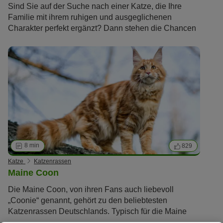
Sind Sie auf der Suche nach einer Katze, die Ihre
Familie mit ihrem ruhigen und ausgeglichenen
Charakter perfekt ergänzt? Dann stehen die Chancen
gut, dass Ihre Wahl auf die Rasse Britisch Kurzhaar
(BKH; British Shorthair) fällt. Unser Rasseportrait stellt
Ihnen die Kurzhaarkatzen aus Großbritannien
detailliert vor.
8 min
829
Katze
Katzenrassen
Maine Coon
Die Maine Coon, von ihren Fans auch liebevoll
„Coonie“ genannt, gehört zu den beliebtesten
Katzenrassen Deutschlands. Typisch für die Maine
Coon sind große, spitze Pinselohren, ein dichtes,