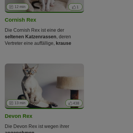
bewahrt.
12 min
1
Cornish Rex
Die Cornish Rex ist eine der
seltenen Katzenrassen
, deren
Vertreter eine auffällige,
krause
Fellstruktur
aufweisen. Doch was
auf uns Menschen exotisch und
anziehend wirkt, kann
für die
betroffene Katze problematisch
sein. Lesen Sie im Folgenden,
warum Tierschützer Rex-Katzen wie
die Cornish Rex kritisch sehen.
13 min
438
Devon Rex
Die Devon Rex ist wegen ihrer
angenehmen