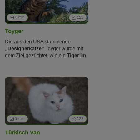
wie sie ist, ist sie eine tolle Katze für
Familien, die viel Zeit mit ihrer Katze
verbringen möchten.
6 min
151
Toyger
Die aus den USA stammende
„Designerkatze“
Toyger wurde mit
dem Ziel gezüchtet, wie ein
Tiger im
Katzenformat
auszusehen. Erfahren
Sie alles über Optik, Charakter und
Haltung
des schönen Stubentigers.
9 min
122
Türkisch Van