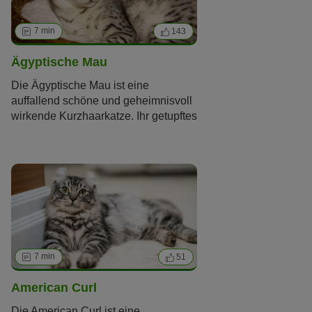
Creme
Weiß
Lila
7 min
143
Braun / Schoko / Grau
Ägyptische Mau
Muster
Tabby
Schildpatt / Dreifarbig / Calico
Die Ägyptische Mau ist eine
Zweifarbig / Tuxedo / Van
Colorpoint
auffallend schöne und geheimnisvoll
wirkende Kurzhaarkatze. Ihr getupftes
Fell und die betörend grünen Augen
machen sie unverwechselbar. Doch
welche inneren Werte zeichnen die
Schönheit aus und ist die Mau als
Hauskatze geeignet?
7 min
51
American Curl
Die American Curl ist eine