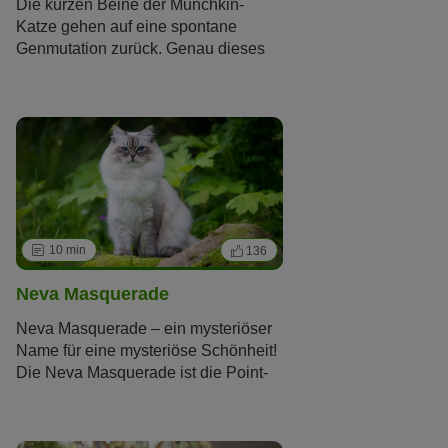
Die kurzen Beine der Munchkin-
Katze gehen auf eine spontane
Genmutation zurück. Genau dieses
Merkmal in Verbindung mit ihrer
unverwechselbaren Wesensart ist es
aber, was diese Rasse in den Augen
ihrer Züchter und Fans so besonders
macht. Tierschützer betrachten die
Munchkin allerdings als Qualzucht.
10 min
136
Neva Masquerade
Neva Masquerade – ein mysteriöser
Name für eine mysteriöse Schönheit!
Die Neva Masquerade ist die Point-
Variante der
Sibirischen Katze
und
teilt viele Eigenschaften mit dieser
Rasse.