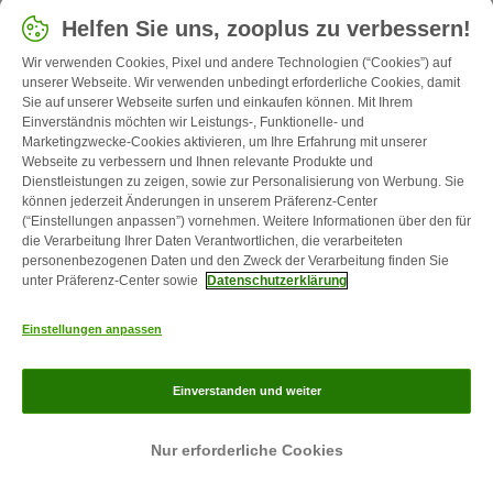
halblanges Fell und vor allem eine beeindruckende
Helfen Sie uns, zooplus zu verbessern!
Größe: Bis zu 120 Zentimeter lang kann eine Katze
Wir verwenden Cookies, Pixel und andere Technologien (“Cookies”) auf
dieser Rasse werden. Erfahren Sie mehr über die
unserer Webseite. Wir verwenden unbedingt erforderliche Cookies, damit
sanften "Riesen-Hauskatzen", ihren Charakter und die
Sie auf unserer Webseite surfen und einkaufen können. Mit Ihrem
Haltung in diesem Artikel.
Einverständnis möchten wir Leistungs-, Funktionelle- und
Marketingzwecke-Cookies aktivieren, um Ihre Erfahrung mit unserer
Webseite zu verbessern und Ihnen relevante Produkte und
Dienstleistungen zu zeigen, sowie zur Personalisierung von Werbung. Sie
können jederzeit Änderungen in unserem Präferenz-Center
(“Einstellungen anpassen”) vornehmen. Weitere Informationen über den für
12 min
623
die Verarbeitung Ihrer Daten Verantwortlichen, die verarbeiteten
personenbezogenen Daten und den Zweck der Verarbeitung finden Sie
Katze
Katzenrassen
unter Präferenz-Center sowie
Datenschutzerklärung
Bengalkatze
Die Bengalkatze ist eine wirklich einmalige
Einstellungen anpassen
Katzenrasse. Schließlich ist sie ein “Haustiger”. Die
Bengalkatzenzüchter setzen auf ein Quäntchen
Einverstanden und weiter
Wildkatzenblut. Katzenrassen wie Bengal oder
Savannah
sind der neuste Schrei in der Zuchtwelt!
Neueste Beiträge
Nur erforderliche Cookies
Was macht eine solche Rasse aus und was muss man
bei deren Haltung beachten?