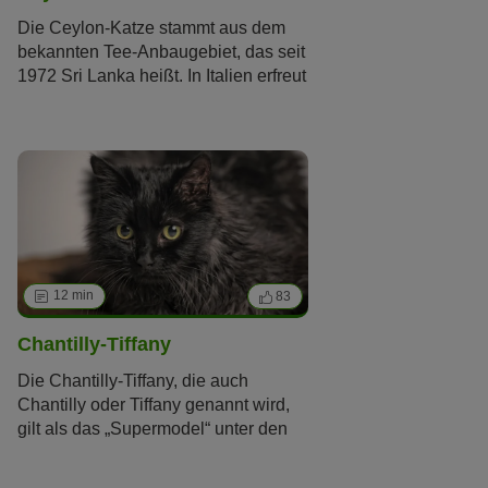
Die Ceylon-Katze stammt aus dem
bekannten Tee-Anbaugebiet, das seit
1972 Sri Lanka heißt. In Italien erfreut
sich die exotische Katzenrasse
großer Beliebtheit – wohl deshalb,
weil sie auf Sri Lanka von einem
italienischen Tierarzt entdeckt wurde.
Global betrachtet und vor allem in
Europa ist sie jedoch selten. Hier
stellen wir Ihnen die exotiche
Schönheit vor.
12 min
83
Chantilly-Tiffany
Die Chantilly-Tiffany, die auch
Chantilly oder Tiffany genannt wird,
gilt als das „Supermodel“ unter den
Katzen, wenngleich natürlich jede
Katze auf ihre unbeschreibliche