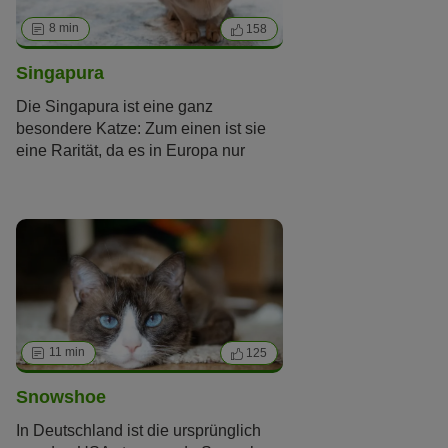
genannten Waldkatzen und ihr
unkomplizierter Charakter.
8 min
158
Singapura
Die Singapura ist eine ganz
besondere Katze: Zum einen ist sie
eine Rarität, da es in Europa nur
wenige Züchter gibt. Zum anderen ist
sie die kleinste Rassekatze der Welt.
Wer das Glück hat, die winzige
Samtpfote adoptieren zu können, darf
sich über eine liebe und anhängliche
Begleiterin mit einzigartigem
Charakter freuen.
11 min
125
Snowshoe
In Deutschland ist die ursprünglich