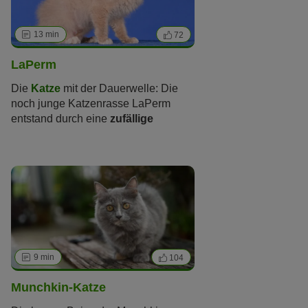
positive Energie ins Haus bringen.
13 min
72
LaPerm
Die
Katze
mit der Dauerwelle: Die
noch junge Katzenrasse LaPerm
entstand durch eine
zufällige
Genmutation
und zeichnet sich in
erster Linie durch ihr
einzigartiges
Lockenfell
aus. Doch nicht nur ihre
weichen Locken, sondern auch ihr
menschenbezogener und
anhänglicher Charakter machen sie
zur perfekten Schmusekatze.
9 min
104
Munchkin-Katze