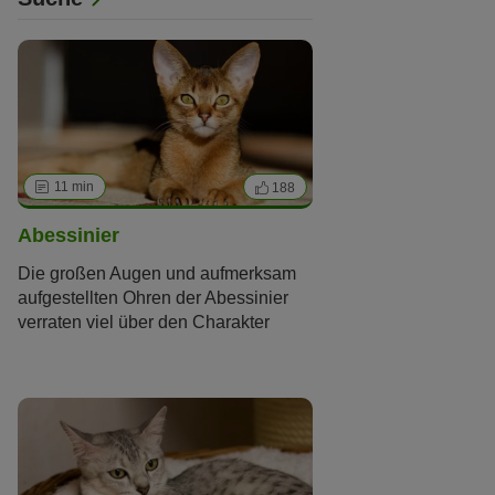
Meine Katze soll sein
11 min
188
Abessinier
Die großen Augen und aufmerksam
aufgestellten Ohren der Abessinier
Erscheinung
verraten viel über den Charakter
dieser Katzenrasse: Abessinier sind
Größe
Klein
Mittel
Groß
menschenbezogen und neugierig.
Fell
Haarlos / Hypoallergen
Kurzhaar
Langhaar
Farbe
Schwarz
Blau / Grau
Chinchilla