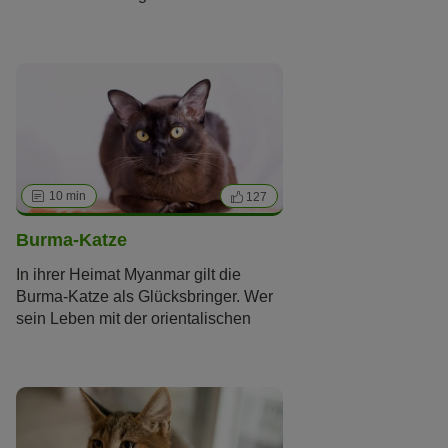
Bengalkatzenzüchter setzen auf ein
Quäntchen Wildkatzenblut.
Katzenrassen wie Bengal oder
Savannah
sind der neuste Schrei in
der Zuchtwelt! Was macht eine
solche Rasse aus und was muss
man bei deren Haltung beachten?
10 min
127
Burma-Katze
In ihrer Heimat Myanmar gilt die
Burma-Katze als Glücksbringer. Wer
sein Leben mit der orientalischen
Samtpfote teilt, kann das bestätigen:
Die menschenfreundlichen
Burmesen sind wahre
Quasselstrippen, toben für ihr Leben
gern und sind hin und weg von ihren