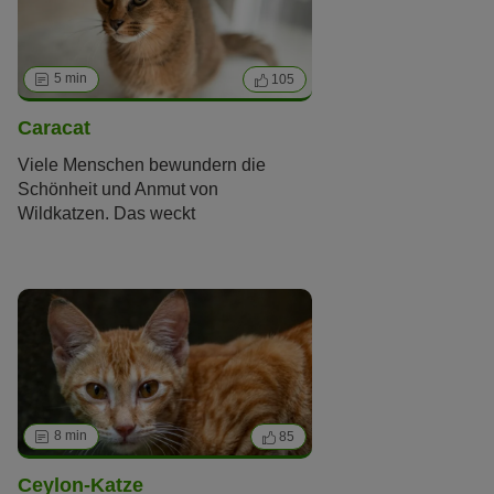
Menschen. Was die schöne Rasse
noch auszeichnet und was sie
glücklich macht, erfahren Sie in
diesem Artikel.
5 min
105
Caracat
Viele Menschen bewundern die
Schönheit und Anmut von
Wildkatzen. Das weckt
Begehrlichkeiten: Einige
Katzenfreunde hätten am liebsten ein
solch exotisches Exemplar im
Kleinformat zuhause. Dieser Wunsch
nach dem Besonderen bildet die
Grundlage für zahlreiche
Hybridrassen
. Zu diesen zählt die
Caracat. Doch deren Zucht ist
problematisch.
8 min
85
Ceylon-Katze