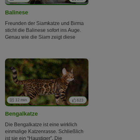
Balinese
Freunden der Siamkatze und Birma
sticht die Balinese sofort ins Auge.
Genau wie die Siam zeigt diese
Katze eine auffällige Point-
Zeichnung, ihr Fell ist aber halblang.
Ihr aufgeweckter Charakter macht sie
zu einem idealen Familienmitglied.
12 min
623
Bengalkatze
Die Bengalkatze ist eine wirklich
einmalige Katzenrasse. Schließlich
ist sie ein “Haustiger”. Die