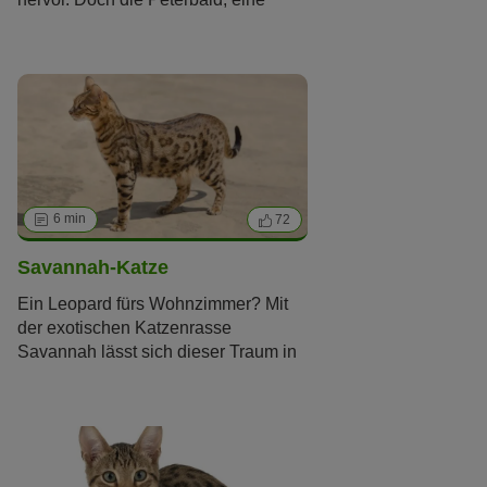
Katzenrasse
, die es
auch in einer
nackten Variante
gibt, kümmert das
wenig: Mit ihrem freundlichen Wesen
wickelt sie mühelos Katzenfreunde
auf der ganzen Welt um die Pfote.
6 min
72
Savannah-Katze
Ein Leopard fürs Wohnzimmer? Mit
der exotischen Katzenrasse
Savannah lässt sich dieser Traum in
die Tat umsetzen. Doch wahre
Tierfreunde verzichten auf die
Haltung der Savannah-Katze. In
diesem Beitrag erfahren Sie alles
Wissenswerte zu dieser Hybrid-