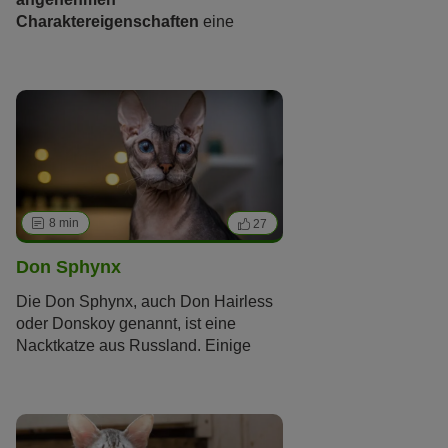
Charaktereigenschaften
eine
typische
Familienkatze
. Allerdings
weist sie bestimmte
Merkmale einer
Qualzucht
auf. Erfahren Sie im
Folgenden mehr über das Aussehen,
die
Haltung
und die Gesundheit der
Devon Rex.
8 min
27
Don Sphynx
Die Don Sphynx, auch Don Hairless
oder Donskoy genannt, ist eine
Nacktkatze aus Russland. Einige
Exemplare besitzen eine
büschelartige Restbehaarung oder
einen weichen Flaum, andere sind
komplett nackt. Viele Tierschützer