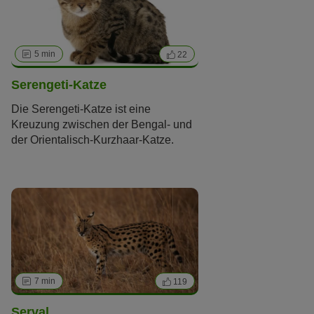
Rasse.
5 min
22
Serengeti-Katze
Die Serengeti-Katze ist eine
Kreuzung zwischen der Bengal- und
der Orientalisch-Kurzhaar-Katze.
Typisch für die noch junge
Katzenrasse sind die großen Ohren
und langen Beine. Ihr getupftes Fell
erinnert an die Zeichnung einer
exotischen Raubkatze. Serengeti-
Katzen sind sehr temperamentvoll
und sollten nur in erfahrene Hände
kommen.
7 min
119
Serval