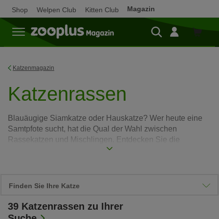
Magazin
Shop
Welpen Club
Kitten Club
Zum
Shop
Katzenmagazin
Katzenrassen
Blauäugige Siamkatze oder Hauskatze? Wer heute eine
Samtpfote sucht, hat die Qual der Wahl zwischen
Rassekatzen und Mischlingen. Entdecken Sie die
beliebtesten Katzenrassen im Rasseporträt und finden Sie
eine Katze, die zu Ihnen passt.
Mehr lesen
Finden Sie Ihre Katze
39
Katzenrassen zu Ihrer
Die wichtigsten Charakterzüge
Suche