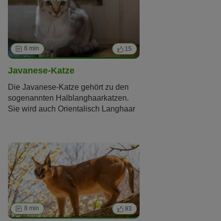
kritisieren die Zucht von
Nacktkatzenrassen
, da
insbesondere das Fehlen der
Schnurrhaare zu Problemen führen
kann.
6 min
15
Javanese-Katze
Die Javanese-Katze gehört zu den
sogenannten Halblanghaarkatzen.
Sie wird auch Orientalisch Langhaar
(OLH) oder Mandarin genannt.
Typisch für diese Katzenrasse ist ein
schlanker Körper, ein keilförmiger
Kopf mit großen Ohren und ein
seidiges Fell. Javanesen sind
ausgesprochene Schmusekatzen
und sehr verspielt.
8 min
93