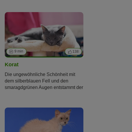
ihr diesen Namen ein, der sich mit
„Weißes Juwel“ übersetzen lässt.
Außerhalb ihrer Heimat ist diese
Rasse jedoch sehr selten.
9 min
138
Korat
Die ungewöhnliche Schönheit mit
dem silberblauen Fell und den
smaragdgrünen Augen entstammt der
Überlieferung nach dem 14.
Jahrhundert, weil Katzen dieser Art
bereits in der Literatur dieser
Zeitspanne beschrieben wurden.
Katzen wird ja im Allgemeinen
nachgesagt, dass sie
Glück
und