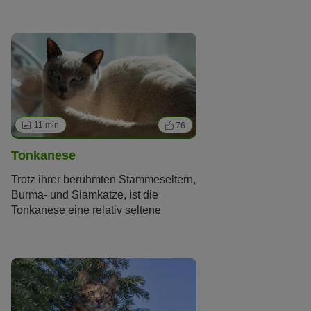
kräftigere, ursprüngliche Typ als
eigene Katzenrasse bestehen: die
Thai-Katze. Heute verzaubert sie mit
ihren blauen Augen Katzenfreunde
weltweit. Im Rasseporträt lernen Sie
die Exotin kennen.
11 min
76
Tonkanese
Trotz ihrer berühmten Stammeseltern,
Burma- und Siamkatze, ist die
Tonkanese eine relativ seltene
Katzenrasse. Dabei vereint die
schöne Katze mit dem schlanken,
muskulösen Körper und dem samtig
kurzen Fell viele positive
Eigenschaften ihrer Vorfahren in sich.
Anhänglich, gesellig und neugierig