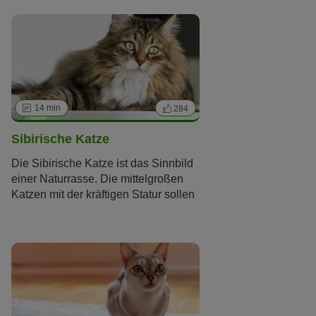
sie wirklich so gesprächig ist, wie
man ihr nachsagt.
14 min
284
Sibirische Katze
Die Sibirische Katze ist das Sinnbild
einer Naturrasse. Die mittelgroßen
Katzen mit der kräftigen Statur sollen
ganz ohne menschlichen Einfluss in
ihrer Heimat Russland entstanden
sein. Gezielt gezüchtet werden sie
erst seit den 1980er-Jahren. Am
meisten beeindruckt Liebhaber das
Äußere der in ihrem Herkunftsland
Russland „Sibirskaja koschka“