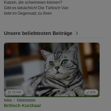
Katzen, die schwimmen können?
Gibt es tatsächlich! Die Türkisch Van
liebt im Gegensatz zu ihren
Artgenossen Wasser und wagt gerne
mal den einen oder anderen Ausflug
ins kühle Nass. Dabei wird die
Unsere beliebtesten Beiträge
Türkisch Van oft mit der
Türkisch
Angora
verwechselt – wer genau
hinschaut, entdeckt aber schnell
Unterschiede zwischen den beiden
Rassen.
10 min
970
Katze
Katzenrassen
Britisch Kurzhaar