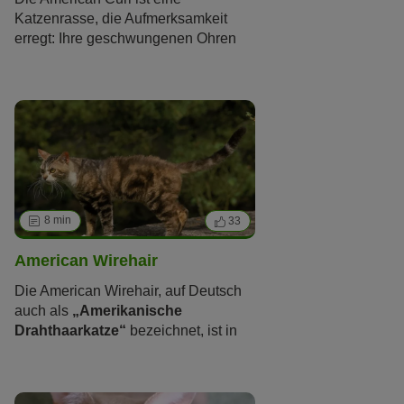
Katzenrasse, die Aufmerksamkeit
erregt: Ihre geschwungenen Ohren
könnten glatt als ausgefallener
Designerkopfschmuck durchgehen.
Was ihren Charakter auszeichnet und
für wen diese schöne Katzenrasse
geeignet ist, erfahren Sie in diesem
Artikel.
8 min
33
American Wirehair
Die American Wirehair, auf Deutsch
auch als
„Amerikanische
Drahthaarkatze“
bezeichnet, ist in
Europa kaum zu finden. Dennoch ist
die American Wirehair eine
interessante Katze, die wie viele