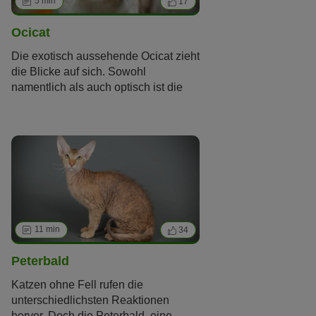
5 min
17
Ocicat
Die exotisch aussehende Ocicat zieht
die Blicke auf sich. Sowohl
namentlich als auch optisch ist die
getupfte Katze mit der Wildkatze
Ozelot verwandt. Doch ist sie
genauso wild und scheu wie ihre
Verwandte? Antworten und Tipps für
die Haltung liefert dieser Artikel.
11 min
34
Peterbald
Katzen ohne Fell rufen die
unterschiedlichsten Reaktionen
hervor. Doch die Peterbald, eine