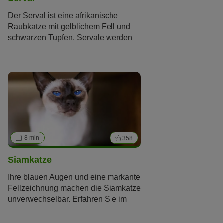
Der Serval ist eine afrikanische
Raubkatze mit gelblichem Fell und
schwarzen Tupfen. Servale werden
auch als exotische Haustiere
gehalten oder zur Zucht von
Savannah-Katzen eingesetzt – einer
Kreuzung zwischen Wild- und
Hauskatze. Doch der Serval ist ein
Wildtier und gehört nicht in einen
Privathaushalt.
8 min
358
Siamkatze
Ihre blauen Augen und eine markante
Fellzeichnung machen die Siamkatze
unverwechselbar. Erfahren Sie im
Rasseporträt alles Wissenswerte
über die elegante Siamesin und ob