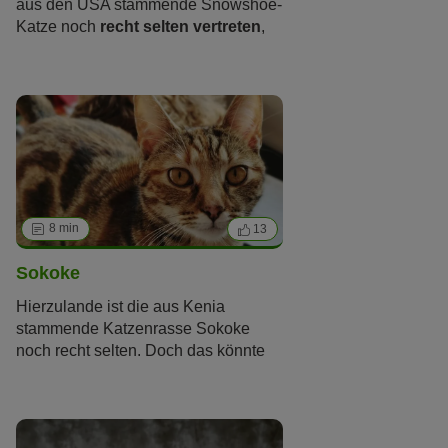
aus den USA stammende Snowshoe-
Katze noch
recht selten vertreten
,
findet aber aufgrund ihres
interessanten Äußeren
in
Verbindung mit einem einzigartigen
Charakter auch hierzulande immer
mehr Freunde. Wir stellen Ihnen die
Rasse mit den
auffälligen weißen
Pfoten
näher vor.
8 min
13
Sokoke
Hierzulande ist die aus Kenia
stammende Katzenrasse Sokoke
noch recht selten. Doch das könnte
sich ändern. Denn die afrikanische
Katze mit dem klassischen Tabbyfell
ist äußerst anpassungsfähig und
gesellig. Sie liebt die Unterhaltung