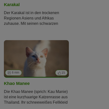
Karakal
Der Karakal ist in den trockenen
Regionen Asiens und Afrikas
zuhause. Mit seinen schwarzen
Ohrpinseln ähnelt er dem Luchs und
wird deshalb auch Wüstenluchs
genannt. Manche Menschen halten
einen Karakal als exotisches
Haustier. Doch Karakale sind
Wildtiere und gehören nicht in private
Hände.
6 min
15
Khao Manee
Die Khao Manee (sprich: Kau Manie)
ist eine kurzhaarige Katzenrasse aus
Thailand. Ihr schneeweißes Fellkleid
und die funkelnden Augen brachten