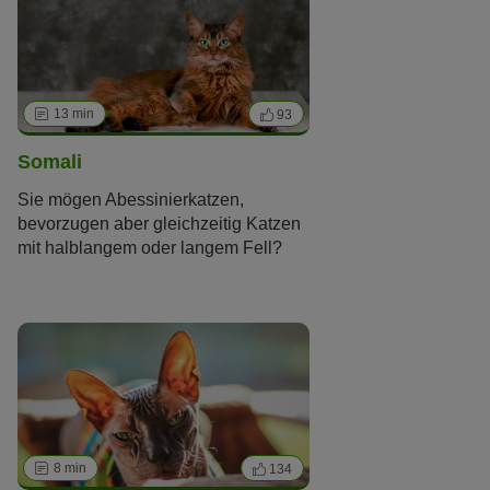
mit ihren Menschen, braucht aber
manchmal auch ihre Freiheit und viel
Bewegung.
13 min
93
Somali
Sie mögen Abessinierkatzen,
bevorzugen aber gleichzeitig Katzen
mit halblangem oder langem Fell?
Dann wird Ihnen die Somali Katze,
kurz „Somali“, gefallen!
8 min
134