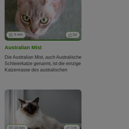
andere
Rassen
aufgrund einer
zufälligen Mutation entstand
.
Erfahren Sie hier mehr über die
Drahthaarkatzen aus dem Staat New
York.
9 min
54
Australian Mist
Die Australian Mist, auch Australische
Schleierkatze genannt, ist die einzige
Katzenrasse des australischen
Kontinents. Gezüchtet aus
Burma
,
Abessinier
und Hauskatze eignet
sich die sanftmütige und zutrauliche
Katzenrasse hervorragend als
Wohnungskatze
. Ihren Namen
verdankt die australische Mieze der
typischen Fellzeichnung, die
aussieht, als wäre sie von einem
leichten Schleier überzogen.
10 min
105