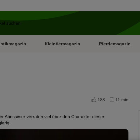
istikmagazin
Kleintiermagazin
Pferdemagazin
188
11 min
 Abessinier verraten viel über den Charakter dieser
erig.