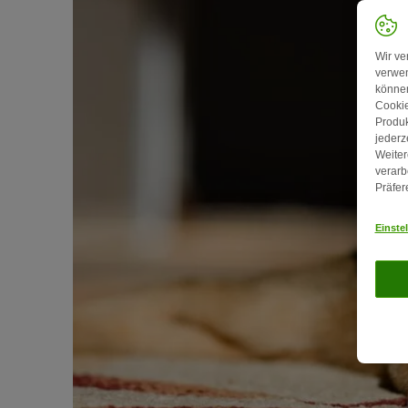
Wir ve
verwen
können
Cookie
Produk
jederz
Weiter
verarb
Präfer
Einste