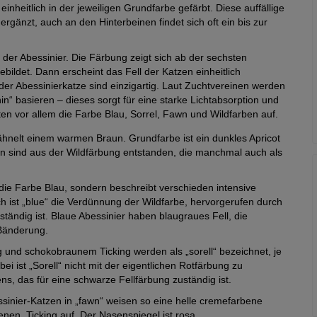
inheitlich in der jeweiligen Grundfarbe gefärbt. Diese auffällige
gänzt, auch an den Hinterbeinen findet sich oft ein bis zur
s der Abessinier. Die Färbung zeigt sich ab der sechsten
bildet. Dann erscheint das Fell der Katzen einheitlich
der Abessinierkatze sind einzigartig. Laut Zuchtvereinen werden
n“ basieren – dieses sorgt für eine starke Lichtabsorption und
ten vor allem die Farbe Blau, Sorrel, Fawn und Wildfarben auf.
 ähnelt einem warmen Braun. Grundfarbe ist ein dunkles Apricot
en sind aus der Wildfärbung entstanden, die manchmal auch als
die Farbe Blau, sondern beschreibt verschieden intensive
h ist „blue“ die Verdünnung der Wildfarbe, hervorgerufen durch
ständig ist. Blaue Abessinier haben blaugraues Fell, die
 Bänderung.
g und schokobraunem Ticking werden als „sorell“ bezeichnet, je
 ist „Sorell“ nicht mit der eigentlichen Rotfärbung zu
s, das für eine schwarze Fellfärbung zuständig ist.
essinier-Katzen in „fawn“ weisen so eine helle cremefarbene
en, Ticking auf. Der Nasenspiegel ist rosa.