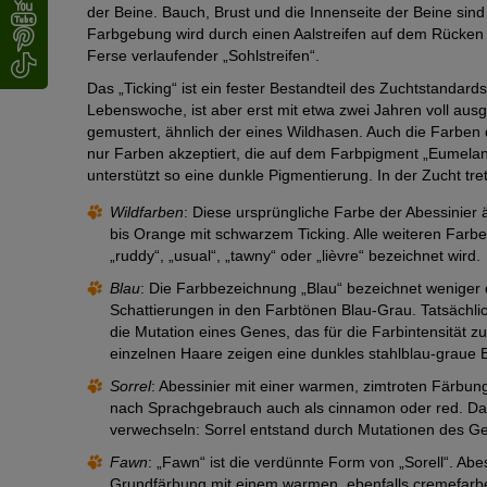
der Beine. Bauch, Brust und die Innenseite der Beine sind e
Farbgebung wird durch einen Aalstreifen auf dem Rücken er
Ferse verlaufender „Sohlstreifen“.
Das „Ticking“ ist ein fester Bestandteil des Zuchtstandard
Lebenswoche, ist aber erst mit etwa zwei Jahren voll ausge
gemustert, ähnlich der eines Wildhasen. Auch die Farben 
nur Farben akzeptiert, die auf dem Farbpigment „Eumelani
unterstützt so eine dunkle Pigmentierung. In der Zucht tre
Wildfarben
: Diese ursprüngliche Farbe der Abessinier
bis Orange mit schwarzem Ticking. Alle weiteren Farb
„ruddy“, „usual“, „tawny“ oder „lièvre“ bezeichnet wird.
Blau
: Die Farbbezeichnung „Blau“ bezeichnet weniger 
Schattierungen in den Farbtönen Blau-Grau. Tatsächlic
die Mutation eines Genes, das für die Farbintensität zu
einzelnen Haare zeigen eine dunkles stahlblau-graue
Sorrel
: Abessinier mit einer warmen, zimtroten Färbun
nach Sprachgebrauch auch als cinnamon oder red. Dabei
verwechseln: Sorrel entstand durch Mutationen des Gen
Fawn
: „Fawn“ ist die verdünnte Form von „Sorell“. Ab
Grundfärbung mit einem warmen, ebenfalls cremefarben