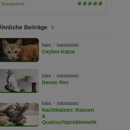
3
Energielevel
5
of
5
Ähnliche Beiträge
Katze
Katzenrassen
Ceylon-Katze
Katze
Katzenrassen
Devon Rex
Katze
Katzenrassen
Nacktkatzen: Rassen
&
Qualzuchtproblematik