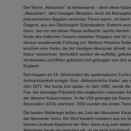
Der Name „Abessinier“ ist fehlweisend – denn diese Katz
„Abessinien“, dem heutigen Äthiopien. Auch die Behauptu
pharaonischen Ägypten verehrten Tieren waren, ist falsch
Gegend, aus den Dschungeln Südostasiens. Enttarnt wurd
Gens, das nur bei dieser Rasse auftaucht, taucht nämlich 
Küste des Indischen Ozeans zwischen Singapur und Sri Lan
daraus resultierende Färbung auf. Weitere Hinweise finde
erschien eine Katze, die der heutigen Abessinier ähnelt, i
Katze“ bezeichnet. Vermutlich wurden die auffällig „getick
Vorderasien und Afrika gebracht und gelangten von dort au
England.
Dort begann im 19. Jahrhundert die systematische Zucht d
Aufmerksamkeit erregte. Eine „Abbessinische Katze“ war s
Jahr 1871. Nur kurze Zeit später, im Jahr 1882, wurde die
Fair, der damalige Präsident des englischen nationalen Kat
der ältesten Katzenrassen. In die USA gelangte die Rasse k
Association (CFA) anerkant. 1933 wurden die ersten Tiere 
Die beiden Weltkriege ließen die Zahl der Abessinier Ka
der Abessinier hinzu: Ein Wurf besteht meistens aus ein bi
Katzen-Leukose-Epedimie der 60er Jahre trug zum weite
Abessinier heute als gesichert gilt, ist sie nicht annäher