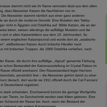
enrasse stammt nicht wie ihr Name vermuten lässt aus dem alten
ng, dass Abessinier Katzen die Nachfahren von im
. Die Abessinier stammt nämlich aus einer ganz anderen
e sie durch die moderne Genetik: Eine Mutation des Tabby-
gar nicht in Ägypten und Ostafrika auf. Wilde Katzen, die an der
ka leben, weisen allerdings die auffällige Mutation und die
n sich in alten Katzenbildern aus dem 19. Jahrhundert. So
n einem englischen Katzenjournal und wurde dort als „asiatische
ten“, wildfarbenen Katzen durch britische Händler nach
s mit britischen Truppen, die 1868 Ostafrika verließen, nach
er Rasse, die durch ihre auffällige, „Agouti“ genannte Färbung
o schon Bestandteil der Katzenausstellung im Crystal Palace im
 Rasse offiziell anerkannt. Den Rassestandard legte Harrison
zenclubs, persönlich fest – die Abessinier gehört damit zu einer
urz danach, dort wurde sie 1911 offiziell durch die Cat Fanciers’
in Deutschland registriert.
tzen stark schwinden. Erschwerend kommt die geringe Wurfgröße
s vier Tieren, im Durchschnitt werden zwei Kitten geboren. Eine
ren Schwund der Rasse bei. Auch, wenn der Bestand der
nd so bekannt wie andere Katzenrassen.