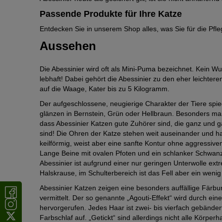
Passende Produkte für Ihre Katze
Entdecken Sie in unserem Shop alles, was Sie für die Pfl
Aussehen
Die Abessinier wird oft als Mini-Puma bezeichnet. Kein Wu
lebhaft! Dabei gehört die Abessinier zu den eher leichte
auf die Waage, Kater bis zu 5 Kilogramm.
Der aufgeschlossene, neugierige Charakter der Tiere spie
glänzen in Bernstein, Grün oder Hellbraun. Besonders ma
dass Abessinier Katzen gute Zuhörer sind, die ganz und g
sind! Die Ohren der Katze stehen weit auseinander und hab
keilförmig, weist aber eine sanfte Kontur ohne aggressive
Lange Beine mit ovalen Pfoten und ein schlanker Schwanz 
Abessinier ist aufgrund einer nur geringen Unterwolle ext
Halskrause, im Schulterbereich ist das Fell aber ein wenig
Abessinier Katzen zeigen eine besonders auffällige Färbu
vermittelt. Der so genannte „Agouti-Effekt“ wird durch ei
hervorgerufen. Jedes Haar ist zwei- bis vierfach gebände
Farbschlaf auf. „Getickt“ sind allerdings nicht alle Körp