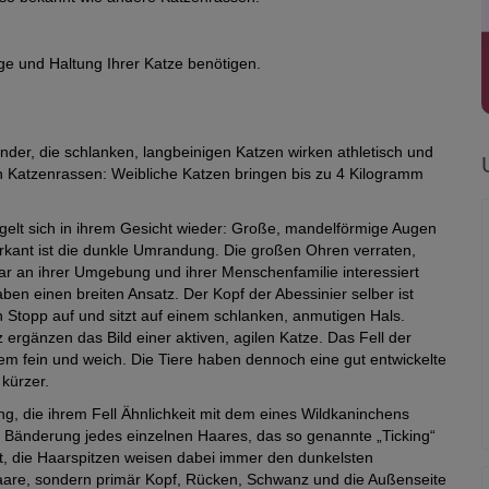
ege und Haltung Ihrer Katze benötigen.
nder, die schlanken, langbeinigen Katzen wirken athletisch und
ren Katzenrassen: Weibliche Katzen bringen bis zu 4 Kilogramm
gelt sich in ihrem Gesicht wieder: Große, mandelförmige Augen
rkant ist die dunkle Umrandung. Die großen Ohren verraten,
ar an ihrer Umgebung und ihrer Menschenfamilie interessiert
en einen breiten Ansatz. Der Kopf der Abessinier selber ist
n Stopp auf und sitzt auf einem schlanken, anmutigen Hals.
ergänzen das Bild einer aktiven, agilen Katze. Das Fell der
rem fein und weich. Die Tiere haben dennoch eine gut entwickelte
 kürzer.
ng, die ihrem Fell Ähnlichkeit mit dem eines Wildkaninchens
ne Bänderung jedes einzelnen Haares, das so genannte „Ticking“
rt, die Haarspitzen weisen dabei immer den dunkelsten
erhaare, sondern primär Kopf, Rücken, Schwanz und die Außenseite