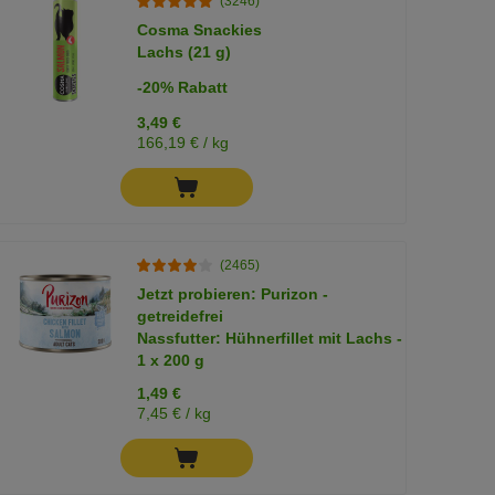
(3246)
Cosma Snackies
Lachs (21 g)
-20% Rabatt
3,49 €
166,19 € / kg
(2465)
Jetzt probieren: Purizon -
getreidefrei
Nassfutter: Hühnerfillet mit Lachs -
1 x 200 g
1,49 €
7,45 € / kg