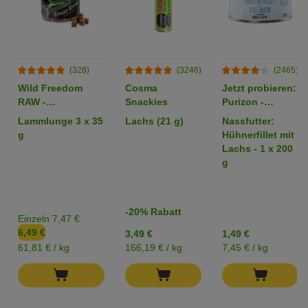
(328)
(3246)
(2465)
Wild Freedom
Cosma
Jetzt probieren:
RAW -
Snackies
Purizon -
gefriergetrocknete
getreidefrei
Lammlunge 3 x 35
Lachs (21 g)
Nassfutter:
Snacks
g
Hühnerfillet mit
Lachs - 1 x 200
g
-20% Rabatt
Einzeln 7,47 €
6,49 €
3,49 €
1,49 €
61,81 € / kg
166,19 € / kg
7,45 € / kg