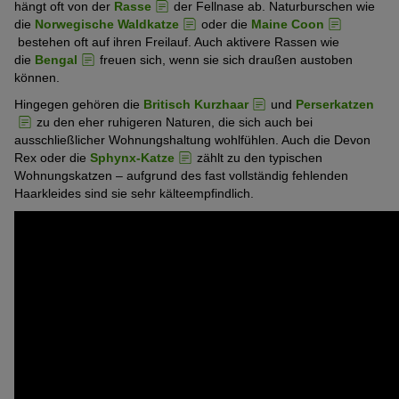
hängt oft von der
Rasse
der Fellnase ab. Naturburschen wie
die
Norwegische Waldkatze
oder die
Maine Coon
bestehen oft auf ihren Freilauf. Auch aktivere Rassen wie
die
Bengal
freuen sich, wenn sie sich draußen austoben
können.
Hingegen gehören die
Britisch Kurzhaar
und
Perserkatzen
zu den eher ruhigeren Naturen, die sich auch bei
ausschließlicher Wohnungshaltung wohlfühlen. Auch die Devon
Rex oder die
Sphynx-Katze
zählt zu den typischen
Wohnungskatzen – aufgrund des fast vollständig fehlenden
Haarkleides sind sie sehr kälteempfindlich.