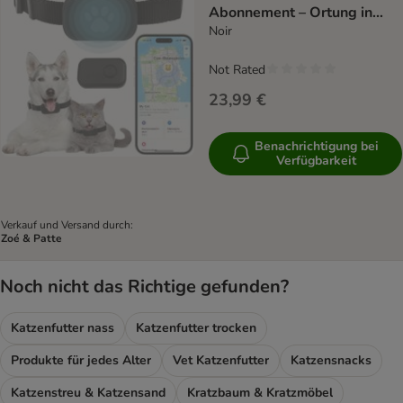
Abonnement – Ortung in
Echtzeit
Noir
Not Rated
23,99 €
Benachrichtigung bei
Verfügbarkeit
Verkauf und Versand durch:
Zoé & Patte
Noch nicht das Richtige gefunden?
Katzenfutter nass
Katzenfutter trocken
Produkte für jedes Alter
Vet Katzenfutter
Katzensnacks
Katzenstreu & Katzensand
Kratzbaum & Kratzmöbel