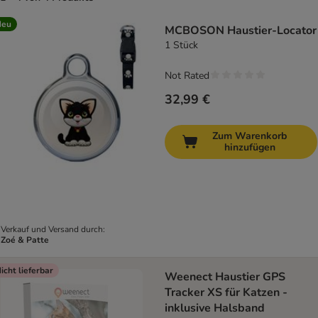
product items have been changed
Neu
MCBOSON Haustier-Locator
1 Stück
Not Rated
32,99 €
Zum Warenkorb
hinzufügen
Verkauf und Versand durch:
Zoé & Patte
icht lieferbar
Weenect Haustier GPS
Tracker XS für Katzen -
inklusive Halsband