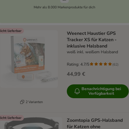
Mehr als 8.000 Markenprodukte für dich
icht lieferbar
Weenect Haustier GPS
Tracker XS für Katzen -
inklusive Halsband
weiß inkl. weißem Halsband
Rating: 4.7/5
(
62
)
44,99 €
Benachrichtigung bei
Verfügbarkeit
2 Varianten
icht lieferbar
Zoomtopia GPS-Halsband
für Katzen ohne