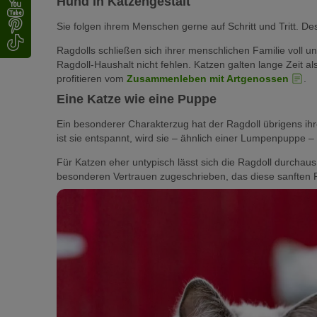
Hund in Katzengestalt
Übrigens:
Als Point-Katzen werden Ragdoll-
bis vier Lebensjahren ihre endgültige Färbung
Sie folgen ihrem Menschen gerne auf Schritt und Tritt. De
Ragdolls schließen sich ihrer menschlichen Familie voll u
Ragdoll-Haushalt nicht fehlen. Katzen galten lange Zeit al
profitieren vom
Zusammenleben mit Artgenossen
.
Eine Katze wie eine Puppe
Ein besonderer Charakterzug hat der Ragdoll übrigens i
ist sie entspannt, wird sie – ähnlich einer Lumpenpuppe – 
Für Katzen eher untypisch lässt sich die Ragdoll durcha
besonderen Vertrauen zugeschrieben, das diese sanfte