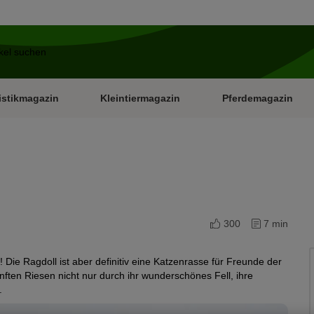
istikmagazin
Kleintiermagazin
Pferdemagazin
300
7 min
Die Ragdoll ist aber definitiv eine Katzenrasse für Freunde der
ten Riesen nicht nur durch ihr wunderschönes Fell, ihre
.