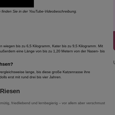
 finden Sie in der YouTube-Videobeschreibung.
Katzen“. Die Points zeigen sich nur an Gesicht, Ohren, Beinen
n der Körpermitte.
 wiegen bis zu 6,5 Kilogramm, Kater bis zu 9,5 Kilogramm. Mit
r Ragdoll sind diverse Farbschläge erlaubt: Seal-, Blue-,
 außerdem eine Länge von bis zu 1,20 Metern von der Nasen- bis
Farben der Rassekatzen.
chsen?
, Mitted, Bicolor, Tabby, Tortie und Torbie.
vergleichsweise lange, bis diese große Katzenrasse ihre
ls erst mit rund drei bis vier Jahren.
 Maske, wie andere Point-Katzenrassen.
ng ein weißes Kinn und oft weiße Streifen auf der Nase auf. Die
 Riesen
e und weiße Stiefel an den Hinterbeinen.
intzeichnung, ihre Grundfarbe ist aber heller. Sie tragen eine
utmütig, friedliebend und lernbegierig – vor allem aber verschmust
innt und am Schwanzansatz endet. Die Beine sind weiß.