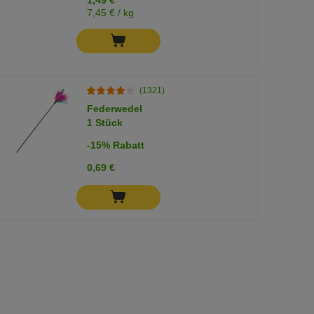
7,45 € / kg
(1321)
Federwedel
1 Stück
-15% Rabatt
0,69 €