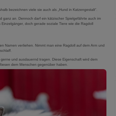
Kitten weiß geboren und entwickeln erst nach drei
.
shalb bezeichnen viele sie auch als „Hund in Katzengestalt“.
nd ganz an. Dennoch darf ein kätzischer Spielgefährte auch im
s Einzelgänger, doch gerade soziale Tiere wie die Ragdoll
hren Namen verliehen. Nimmt man eine Ragdoll auf dem Arm und
schlaff.
us gerne und ausdauernd tragen. Diese Eigenschaft wird dem
n Riesen dem Menschen gegenüber haben.