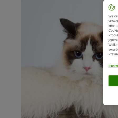
Wir ve
verwen
können
Cookie
Produk
jederz
Weiter
verarb
Präfer
Einste