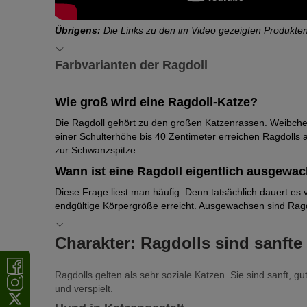
Übrigens:
Die Links zu den im Video gezeigten Produkten
Farbvarianten der Ragdoll
Wie die Siamkatze gehört auch die Ragdoll zu den „Point-
Wie groß wird eine Ragdoll-Katze?
und Schwanz. Eine Weißzeichnung verdeckt die Färbung i
Die Ragdoll gehört zu den großen Katzenrassen. Weibchen
Jede Fellfarbe kann auch als Pointfarbe vorkommen. Bei de
einer Schulterhöhe bis 40 Zentimeter erreichen Ragdolls
Chocolate-, Lilac-, Red- und Cream-Point sind typische 
zur Schwanzspitze.
Offizielle Fellzeichnungen
Wann ist eine Ragdoll eigentlich ausgewa
Die offiziellen Zeichnungsvarianten nennen sich Colourpoint
Diese Frage liest man häufig. Denn tatsächlich dauert es 
endgültige Körpergröße erreicht. Ausgewachsen sind Ragdol
Colourpoint:
Die Colourpoint zeigt eine vollständige
Mitted:
Mitted Ragdolls weisen neben der Pointzeichnu
Charakter: Ragdolls sind sanfte
Fußballen sind rosa. Sie trägt zudem weiße Handschuh
Bicolour:
Diese Ragdolls haben ebenfalls eine klare Po
Ragdolls gelten als sehr soziale Katzen. Sie sind sanft, g
Maske mit einem umgedrehten V, das an der Stirn beg
und verspielt.