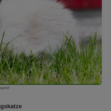
agdoll.
gskatze