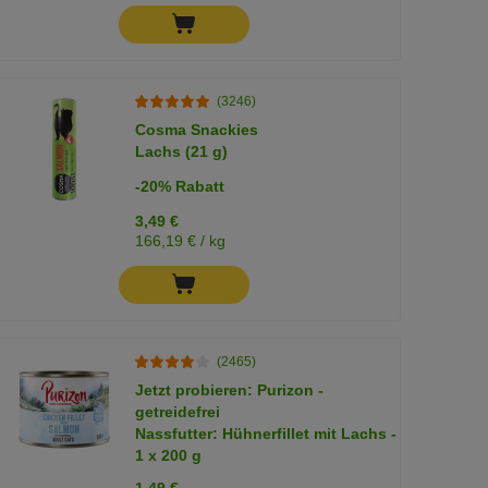
(3246)
Cosma Snackies
Lachs (21 g)
-20% Rabatt
3,49 €
166,19 € / kg
(2465)
Jetzt probieren: Purizon -
getreidefrei
Nassfutter: Hühnerfillet mit Lachs -
1 x 200 g
1,49 €