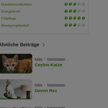
of
3
Hundefreundlichkeit
5
of
3
Energielevel
5
of
3
Fellpflege
5
of
3
Bewegungsbedarf
5
of
5
Ähnliche Beiträge
Katze
Katzenrassen
Ceylon-Katze
Katze
Katzenrassen
Devon Rex
Katze
Katzenrassen