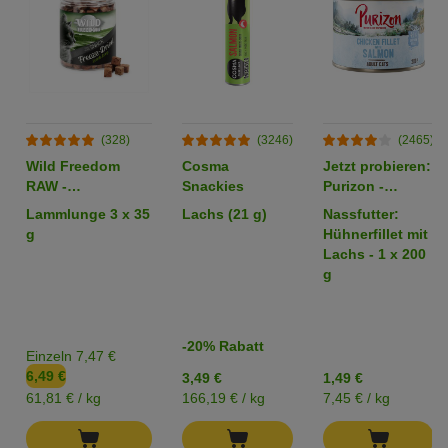
(328)
(3246)
(2465)
Wild Freedom
Cosma
Jetzt probieren:
RAW -
Snackies
Purizon -
gefriergetrocknete
getreidefrei
Lammlunge 3 x 35
Lachs (21 g)
Nassfutter:
Snacks
g
Hühnerfillet mit
Lachs - 1 x 200
g
-20% Rabatt
Einzeln 7,47 €
6,49 €
3,49 €
1,49 €
61,81 € / kg
166,19 € / kg
7,45 € / kg