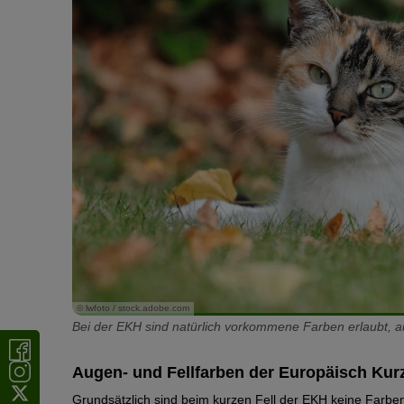
© lwfoto / stock.adobe.com
Bei der EKH sind natürlich vorkommene Farben erlaubt, au
Augen- und Fellfarben der Europäisch Kur
Grundsätzlich sind beim kurzen Fell der EKH keine Farbe