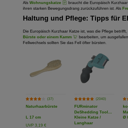
Als
Wohnungskatze
braucht die Europäisch Kurzhaar
ihren starken Bewegungsdrang zurückzuführen ist. Als
Fr
Haltung und Pflege: Tipps für E
Die Europäisch Kurzhaar Katze ist, was die Pflege betrifft,
Bürste oder einem Kamm
bearbeiten, um ausgefallen
Fellwechsels sollten Sie das Fell öfter bürsten.
(37)
(2040)
Naturhaarbürste
FURminator
ko
DeShedding Tool
Ma
L 17 cm
Kleine Katze /
Ø 
Katze
Ka
Langhaar
UVP 3,19 €