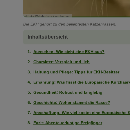
© Erika Wehde / stock.adobe.com
Die EKH gehört zu den beliebtesten Katzenrassen.
Inhaltsübersicht
Aussehen: Wie sieht eine EKH aus?
Charakter: Verspielt und lieb
Haltung und Pflege: Tipps für EKH-Besitzer
Ernährung: Was frisst die Europäische Kurzhaar
Gesundheit: Robust und langlebig
Geschichte: Woher stammt die Rasse?
Anschaffung: Wie viel kostet eine Europäische 
Fazit: Abenteuerlustige Freigänger