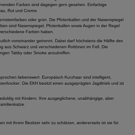
kommenden Farben sind dagegen gern gesehen. Einfarbige
lau, Rot und Creme.
ernsteinfarben oder grün. Die Pfotenballen und der Nasenspiegel
rben sind Nasenspiegel, Pfotenballen sowie Augen in der Regel
 verschiedene Farben haben.
utlich voneinander getrennt. Dabei darf höchstens die Hälfte des
g aus Schwarz und verschiedenen Rottönen im Fell. Die
nungen Tabby oder Smoke anzutreffen.
prochen liebenswert. Europäisch Kurzhaar sind intelligent,
Stubenhocker: Die EKH besitzt einen ausgeprägten Jagdtrieb und ist
eduldig mit Kindern. Ihre ausgeglichene, unabhängige, aber
amilienkatze.
n mit ihrem Besitzer sehr zu schätzen, andererseits ist sie für