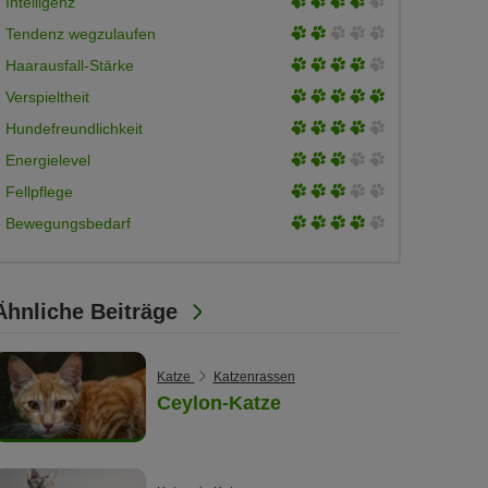
3
Intelligenz
5
of
3
Tendenz wegzulaufen
5
of
3
Haarausfall-Stärke
5
of
3
Verspieltheit
5
of
3
Hundefreundlichkeit
5
of
3
Energielevel
5
of
3
Fellpflege
5
of
3
Bewegungsbedarf
5
of
5
Ähnliche Beiträge
Katze
Katzenrassen
Ceylon-Katze