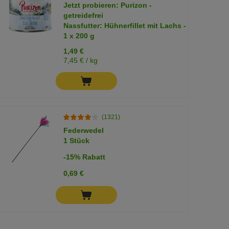
Jetzt probieren: Purizon -
getreidefrei
Nassfutter: Hühnerfillet mit Lachs -
1 x 200 g
1,49 €
7,45 € / kg
(1321)
Federwedel
1 Stück
-15% Rabatt
0,69 €