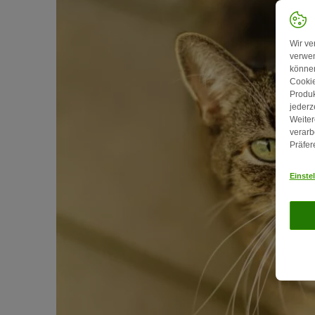
Wir ve
verwen
können
Cookie
Produk
jederz
Weiter
verarb
Präfer
Einste