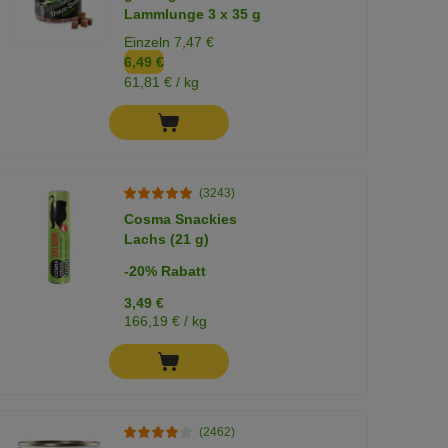
Lammlunge 3 x 35 g
Einzeln 7,47 €
6,49 €
61,81 € / kg
(3243)
Cosma Snackies
Lachs (21 g)
-20% Rabatt
3,49 €
166,19 € / kg
(2462)