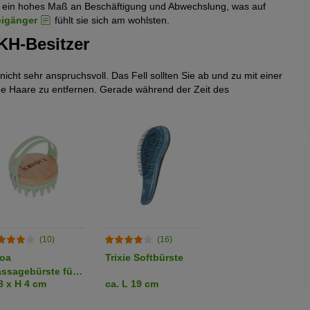
 ein hohes Maß an Beschäftigung und Abwechslung, was auf
eigänger
fühlt sie sich am wohlsten.
KH-Besitzer
 nicht sehr anspruchsvoll. Das Fell sollten Sie ab und zu mit einer
e Haare zu entfernen. Gerade während der Zeit des
(10)
(16)
oa
Trixie Softbürste
ssagebürste für
8 x H 4 cm
ca. L 19 cm
tzen