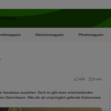
istikmagazin
Kleintiermagazin
Pferdemagazin
r
605
8 min
ine Hauskatze aussehen. Doch es gibt einen entscheidenden
nen Stammbaum. Was die als ursprünglich geltende Katzenrasse