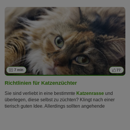
Glück? Antworten zu diesen Fragen lesen Sie hier im
Artikel.
7 min
77
Richtlinien für Katzenzüchter
Sie sind verliebt in eine bestimmte
Katzenrasse
und
überlegen, diese selbst zu züchten? Klingt nach einer
tierisch guten Idee. Allerdings sollten angehende
Katzenzüchter sich bewusst machen, was auf sie
zukommt. Gefragt ist nicht nur Wissen um die Genetik.
Auch finanzielle und rechtliche Aspekte spielen eine Rolle.