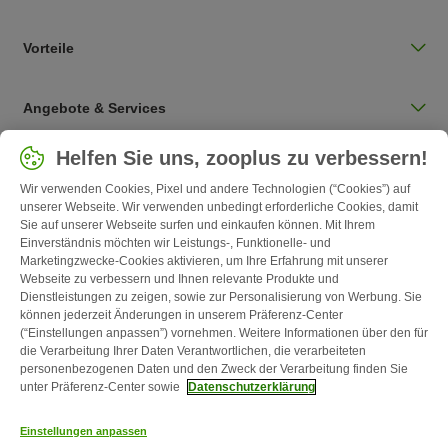
Vorteile
Angebote & Services
Land auswählen
Helfen Sie uns, zooplus zu verbessern!
Deutschland / DE
Wir verwenden Cookies, Pixel und andere Technologien (“Cookies”) auf
unserer Webseite. Wir verwenden unbedingt erforderliche Cookies, damit
Sie auf unserer Webseite surfen und einkaufen können. Mit Ihrem
Follow zooplus
Einverständnis möchten wir Leistungs-, Funktionelle- und
Marketingzwecke-Cookies aktivieren, um Ihre Erfahrung mit unserer
Webseite zu verbessern und Ihnen relevante Produkte und
Dienstleistungen zu zeigen, sowie zur Personalisierung von Werbung. Sie
können jederzeit Änderungen in unserem Präferenz-Center
(“Einstellungen anpassen”) vornehmen. Weitere Informationen über den für
die Verarbeitung Ihrer Daten Verantwortlichen, die verarbeiteten
personenbezogenen Daten und den Zweck der Verarbeitung finden Sie
unter Präferenz-Center sowie
Datenschutzerklärung
Kontakt
Versandkosten & Lieferzeit
Impressum
AGB
Einstellungen anpassen