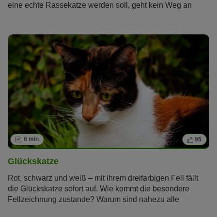
eine echte Rassekatze werden soll, geht kein Weg an
einem seriösen Katzenzüchter vorbei. Doch woran
erkennen Sie, dass der ausgewählte
Züchter
wirklich
seriös und die Kitten gesund sind? Wir haben die
wichtigsten Fragen an den Katzenzüchter für Sie
zusammengefasst.
6 min
95
Glückskatze
Rot, schwarz und weiß – mit ihrem dreifarbigen Fell fällt
die Glückskatze sofort auf. Wie kommt die besondere
Fellzeichnung zustande? Warum sind nahezu alle
Glückskatzen weiblich? Bringt die Glückskatze wirklich