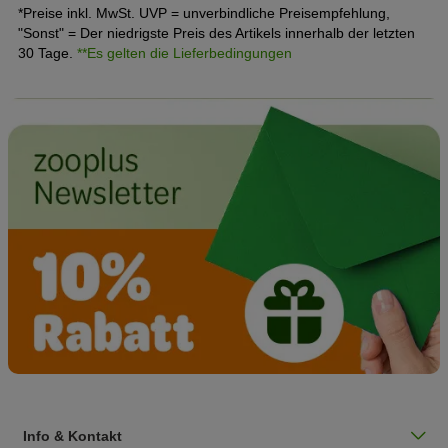
Wir haben daher das Wichtigste rund um die Richtlinien für
*Preise inkl. MwSt. UVP = unverbindliche Preisempfehlung,
Katzenzüchter für Sie zusammengefasst.
"Sonst" = Der niedrigste Preis des Artikels innerhalb der letzten
30 Tage.
**Es gelten die Lieferbedingungen
Info & Kontakt