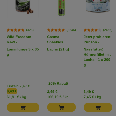
(328)
(3246)
(2465)
Wild Freedom
Cosma
Jetzt probieren:
RAW -
Snackies
Purizon -
gefriergetrocknete
getreidefrei
Lammlunge 3 x 35
Lachs (21 g)
Nassfutter:
Snacks
g
Hühnerfillet mit
Lachs - 1 x 200
g
-20% Rabatt
Einzeln 7,47 €
6,49 €
3,49 €
1,49 €
61,81 € / kg
166,19 € / kg
7,45 € / kg