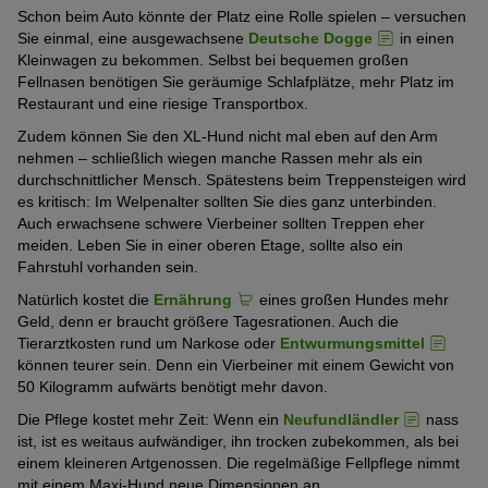
Schon beim Auto könnte der Platz eine Rolle spielen – versuchen
Sie einmal, eine ausgewachsene
Deutsche Dogge
in einen
Kleinwagen zu bekommen. Selbst bei bequemen großen
Fellnasen benötigen Sie geräumige Schlafplätze, mehr Platz im
Restaurant und eine riesige Transportbox.
Zudem können Sie den XL-Hund nicht mal eben auf den Arm
nehmen – schließlich wiegen manche Rassen mehr als ein
durchschnittlicher Mensch. Spätestens beim Treppensteigen wird
es kritisch: Im Welpenalter sollten Sie dies ganz unterbinden.
Auch erwachsene schwere Vierbeiner sollten Treppen eher
meiden. Leben Sie in einer oberen Etage, sollte also ein
Fahrstuhl vorhanden sein.
Natürlich kostet die
Ernährung
eines großen Hundes mehr
Geld, denn er braucht größere Tagesrationen. Auch die
Tierarztkosten rund um Narkose oder
Entwurmungsmittel
können teurer sein. Denn ein Vierbeiner mit einem Gewicht von
50 Kilogramm aufwärts benötigt mehr davon.
Die Pflege kostet mehr Zeit: Wenn ein
Neufundländler
nass
ist, ist es weitaus aufwändiger, ihn trocken zubekommen, als bei
einem kleineren Artgenossen. Die regelmäßige Fellpflege nimmt
mit einem Maxi-Hund neue Dimensionen an.