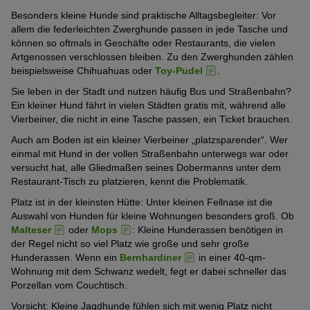
Besonders kleine Hunde sind praktische Alltagsbegleiter: Vor
allem die federleichten Zwerghunde passen in jede Tasche und
können so oftmals in Geschäfte oder Restaurants, die vielen
Artgenossen verschlossen bleiben. Zu den Zwerghunden zählen
beispielsweise Chihuahuas oder
Toy-Pudel
.
Sie leben in der Stadt und nutzen häufig Bus und Straßenbahn?
Ein kleiner Hund fährt in vielen Städten gratis mit, während alle
Vierbeiner, die nicht in eine Tasche passen, ein Ticket brauchen.
Auch am Boden ist ein kleiner Vierbeiner „platzsparender“. Wer
einmal mit Hund in der vollen Straßenbahn unterwegs war oder
versucht hat, alle Gliedmaßen seines Dobermanns unter dem
Restaurant-Tisch zu platzieren, kennt die Problematik.
Platz ist in der kleinsten Hütte: Unter kleinen Fellnase ist die
Auswahl von Hunden für kleine Wohnungen besonders groß. Ob
Malteser
oder
Mops
: Kleine Hunderassen benötigen in
der Regel nicht so viel Platz wie große und sehr große
Hunderassen. Wenn ein
Bernhardiner
in einer 40-qm-
Wohnung mit dem Schwanz wedelt, fegt er dabei schneller das
Porzellan vom Couchtisch.
Vorsicht: Kleine Jagdhunde fühlen sich mit wenig Platz nicht