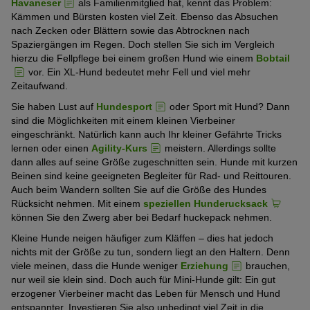
Havaneser
als Familienmitglied hat, kennt das Problem:
Kämmen und Bürsten kosten viel Zeit. Ebenso das Absuchen
nach Zecken oder Blättern sowie das Abtrocknen nach
Spaziergängen im Regen. Doch stellen Sie sich im Vergleich
hierzu die Fellpflege bei einem großen Hund wie einem
Bobtail
vor. Ein XL-Hund bedeutet mehr Fell und viel mehr
Zeitaufwand.
Sie haben Lust auf
Hundesport
oder Sport mit Hund? Dann
sind die Möglichkeiten mit einem kleinen Vierbeiner
eingeschränkt. Natürlich kann auch Ihr kleiner Gefährte Tricks
lernen oder einen
Agility-Kurs
meistern. Allerdings sollte
dann alles auf seine Größe zugeschnitten sein. Hunde mit kurzen
Beinen sind keine geeigneten Begleiter für Rad- und Reittouren.
Auch beim Wandern sollten Sie auf die Größe des Hundes
Rücksicht nehmen. Mit einem
speziellen Hunderucksack
können Sie den Zwerg aber bei Bedarf huckepack nehmen.
Kleine Hunde neigen häufiger zum Kläffen – dies hat jedoch
nichts mit der Größe zu tun, sondern liegt an den Haltern. Denn
viele meinen, dass die Hunde weniger
Erziehung
brauchen,
nur weil sie klein sind. Doch auch für Mini-Hunde gilt: Ein gut
erzogener Vierbeiner macht das Leben für Mensch und Hund
entspannter. Investieren Sie also unbedingt viel Zeit in die