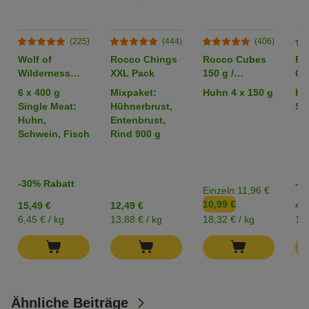
(225)
(444)
(406)
Wolf of
Rocco Chings
Rocco Cubes
Ro
Wilderness
XXL Pack
150 g /
Or
Adult -
Sparpaket %
6 x 400 g
Mixpaket:
Huhn 4 x 150 g
Hü
Mixpaket
Single Meat:
Hühnerbrust,
Str
Huhn,
Entenbrust,
Schwein, Fisch
Rind 900 g
-30% Rabatt
-2
Einzeln 11,96 €
10,99 €
15,49 €
12,49 €
4,2
6,45 € / kg
13,88 € / kg
18,32 € / kg
17,
Ähnliche Beiträge