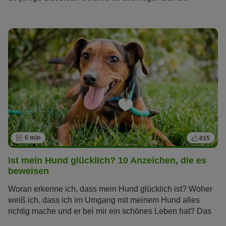
unseren tierischen Freunden wollen wir die Zeichen lesen
können, mit denen sie ihre Zuneigung ausdrücken.
Welche das sind, erfahren Sie im Artikel.
6 min
815
Ist mein Hund glücklich? 10 Anzeichen, die es
beweisen
Woran erkenne ich, dass mein Hund glücklich ist? Woher
weiß ich, dass ich im Umgang mit meinem Hund alles
richtig mache und er bei mir ein schönes Leben hat? Das
sind Fragen, die sich viele Hundebesitzer stellen. Erfahren