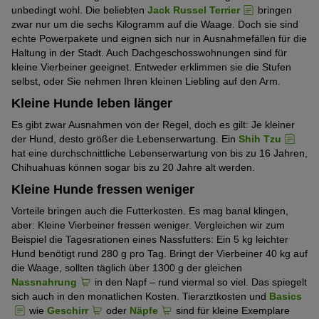
unbedingt wohl. Die beliebten
Jack Russel Terrier
bringen
zwar nur um die sechs Kilogramm auf die Waage. Doch sie sind
echte Powerpakete und eignen sich nur in Ausnahmefällen für die
Haltung in der Stadt. Auch Dachgeschosswohnungen sind für
kleine Vierbeiner geeignet. Entweder erklimmen sie die Stufen
selbst, oder Sie nehmen Ihren kleinen Liebling auf den Arm.
Kleine Hunde leben länger
Es gibt zwar Ausnahmen von der Regel, doch es gilt: Je kleiner
der Hund, desto größer die Lebenserwartung. Ein
Shih Tzu
hat eine durchschnittliche Lebenserwartung von bis zu 16 Jahren,
Chihuahuas können sogar bis zu 20 Jahre alt werden.
Kleine Hunde fressen weniger
Vorteile bringen auch die Futterkosten. Es mag banal klingen,
aber: Kleine Vierbeiner fressen weniger. Vergleichen wir zum
Beispiel die Tagesrationen eines Nassfutters: Ein 5 kg leichter
Hund benötigt rund 280 g pro Tag. Bringt der Vierbeiner 40 kg auf
die Waage, sollten täglich über 1300 g der gleichen
Nassnahrung
in den Napf – rund viermal so viel. Das spiegelt
sich auch in den monatlichen Kosten. Tierarztkosten und
Basics
wie
Geschirr
oder
Näpfe
sind für kleine Exemplare