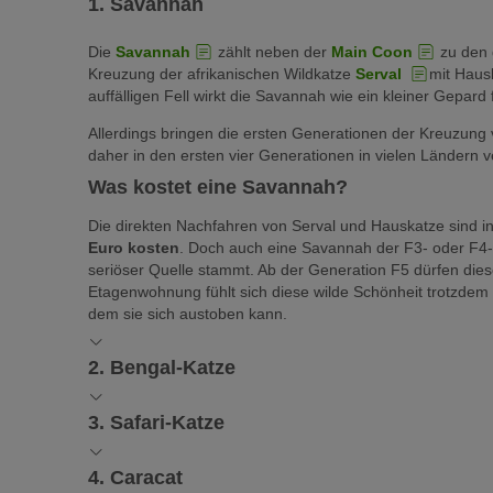
1. Savannah
Die
Savannah
zählt neben der
Main Coon
zu den g
Kreuzung der afrikanischen Wildkatze
Serval
mit Haus
auffälligen Fell wirkt die Savannah wie ein kleiner Gepar
Allerdings bringen die ersten Generationen der Kreuzung vi
daher in den ersten vier Generationen in vielen Ländern ve
Was kostet eine Savannah?
Die direkten Nachfahren von Serval und Hauskatze sind 
Euro kosten
. Doch auch eine Savannah der F3- oder F4-
seriöser Quelle stammt. Ab der Generation F5 dürfen diese
Etagenwohnung fühlt sich diese wilde Schönheit trotzdem 
dem sie sich austoben kann.
2. Bengal-Katze
In den 1960er Jahren wurden erstmals asiatische Leopar
3. Safari-Katze
mit dem typischen wilden Look zu erreichen, gesellten sic
Shorthair
und
Orientalisch Kurzhaar
zum Genpool
Wer jetzt denkt: „Safari-Katze – nie gehört“, befindet sich 
4. Caracat
selten
und dementsprechend kostspielig.