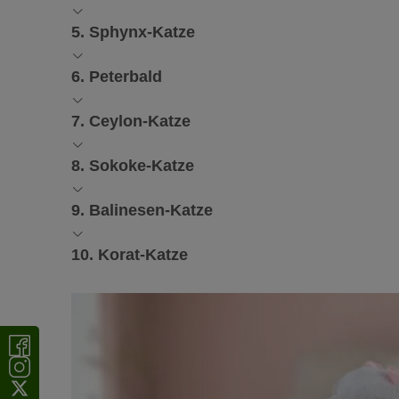
Heute bilden
Bengal-Katzen
eine eigenständige Rasse.
andere Samtpfoten. Dennoch lieben die meisten Bengalen
Bei der
Caracat
handelt es sich um einen Wildkatzen-
Bei dieser Rasse handelt es sich ebenfalls um eine
Hybri
5. Sphynx-Katze
sind von dem außergewöhnlichen Fell im Raubkatzen-Look
Katze hervorgeht.
gewöhnlichen Hauskatzen. Außergewöhnlich ist nicht nur
die Kleinfleckkatze hat ein Chromosomenpaar mehr als die
Genau wie bei der Savannah-Katze ist die Haltung erst ab
Liebhaber von
Nacktkatzen
wie der
Kanadischen Sp
Die erste Caracat entstand zufällig in einem Moskauer Zoo
6. Peterbald
sollten sich gut über die Haltung von Hybridkatzen und die
einzelne Samtpfoten tief in die Tasche. Denn die Nacktka
paarte. Rund zehn Jahre später versuchten sich amerikan
Was kostet die Bengal?
den teuersten Katzenrassen.
Wie teuer ist eine Safari-Katze?
den Karakal mit
Abessinier
-Katzen.
Ebenfalls felllos ist die
Peterbald
aus Russland. Bei ihr
7. Ceylon-Katze
Diese Exklusivität hat ihren Preis: Bengal-Liebhabertiere 
Sphynx, die mit orientalischen Katzenrassen gekreuzt wur
Achtung: Wer sich für eine Sphynx entscheidet, sollte au
Ab einem Preis von 4.000 Euro
In Deutschland sollte die Maine Coon zum passenden Pen
können Freunde exotisc
auseinanderstehende Ohren. Neben der Nacktvariante gibt
Verwaltungsgericht Berlin, dass Katzen ohne Schnurrhaar
weniger als 100 Safari-Katzen geben.
gezielten Zucht verliefen im Sande.
Weder nackt noch Hybrid: Die Ceylon ist eine natürliche S
8. Sokoke-Katze
Fell.
früher Ceylon. In den 1960er Jahren gelangte sie mit Katz
Was kostet eine Caracat?
Mehr zum Thema
Qualzucht bei Katzen
lesen Sie in
Wie teuer ist eine Peterbald?
Europa. Heute ist sie in Italien beliebt, in anderen Länder
Die
Sokoke
ist eine echte Exotin, denn sie stammt a
Welche Preise gelten für Nacktkatzen wie 
9. Balinesen-Katze
Ceylon
in Europa selten.
Einzelne Caracats kosten
mehrere tausend Euro.
Zwar g
gelangte in den 1980er Jahren ein Wurf nach Dänemark,
Die Preise sind
etwas höher als bei den Sphynx-Rasse
die Tiere sind heute
kaum auf seriösem Wege zu beko
die Fédération Internationale Féline die Rasse an.
Preise für beide Sphynx-Rassen beginnen bei einem seri
ist eine Peterbald in Europa
Charakteristisch ist die Agouti-Grundfarbe mit Streifen a
schwierig zu bekommen.
Anders als der Name vermuten lässt, stammen die
Balin
10. Korat-Katze
den meisten anderen Rassen. Viele Züchter geben ihre S
Katze ein deutliches „M“ auf der Stirn. Ein Tier aus seriöse
um eine seit den 1920er Jahren gezüchtete Variante der
Heute leben in Dänemark die meisten Sokoke-Katzen in Eu
sind noch teurer.
eine Sokoke aus seriöser Zucht in seinem Zuhause einzie
Kosten der Balinesen-Katze
Die
Korat-Katze
stammt ursprünglich aus Thailand, er
mindestens 1.500 Euro
bezahlen.
Katzenkennern aus der ganzen Welt. In Thailand trägt si
Da die als eigenständige Rasse anerkannte Balinesen-Katze 
„Katze von der Farbe der Wolken vor dem Regenschauer“ 
anzutreffende Rassen. Die Preise
beginnen bei um die 
Was kostet eine Korat?
In ihrer Heimatregion galt die Korat als Glücksbringer, de