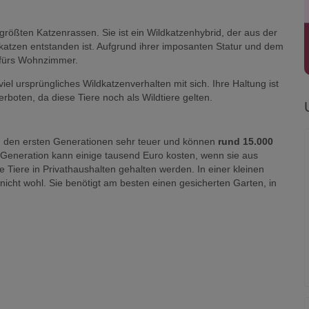
rößten Katzenrassen. Sie ist ein Wildkatzenhybrid, der aus der
katzen entstanden ist. Aufgrund ihrer imposanten Statur und dem
d fürs Wohnzimmer.
el ursprüngliches Wildkatzenverhalten mit sich. Ihre Haltung ist
rboten, da diese Tiere noch als Wildtiere gelten.
in den ersten Generationen sehr teuer und können
rund 15.000
Generation kann einige tausend Euro kosten, wenn sie aus
 Tiere in Privathaushalten gehalten werden. In einer kleinen
nicht wohl. Sie benötigt am besten einen gesicherten Garten, in
dkatzen mit Hauskatzen gekreuzt. Um den heutigen Bengal-Typ
h im Verlauf der Jahrzehnte
Ägyptische Mau
,
American
 der Bengal.
vermutlich in guter Gesellschaft. Die Safari-Katze ist
extrem