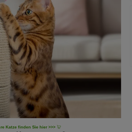
0 Euro.
Seriöse Züchter lassen die Zuchttiere auf die bei Korat
en und teuren Katzenrasse.
Preis hat.
zu den teuersten Katzenrassen.
re Katze finden Sie hier >>>